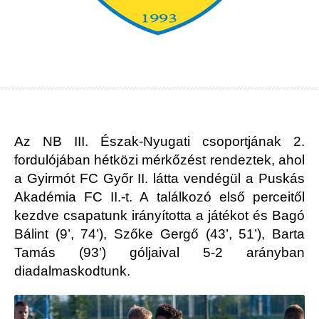
Az NB III. Észak-Nyugati csoportjának 2.
fordulójában hétközi mérkőzést rendeztek, ahol
a Gyirmót FC Győr II. látta vendégül a Puskás
Akadémia FC II.-t. A találkozó első perceitől
kezdve csapatunk irányította a játékot és Bagó
Bálint (9’, 74’), Szőke Gergő (43’, 51’), Barta
Tamás (93’) góljaival 5-2 arányban
diadalmaskodtunk.