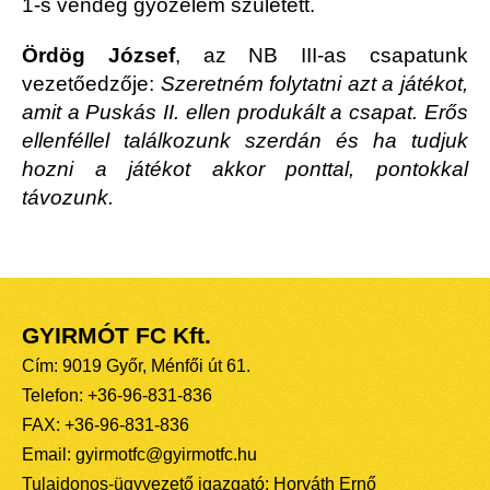
1-s vendég győzelem született.
Ördög József
, az NB III-as csapatunk
vezetőedzője:
Szeretném folytatni azt a játékot,
amit a Puskás II. ellen produkált a csapat. Erős
ellenféllel találkozunk szerdán és ha tudjuk
hozni a játékot akkor ponttal, pontokkal
távozunk.
GYIRMÓT FC Kft.
Cím: 9019 Győr, Ménfői út 61.
Telefon: +36-96-831-836
FAX: +36-96-831-836
Email: gyirmotfc@gyirmotfc.hu
Tulajdonos-ügyvezető igazgató: Horváth Ernő