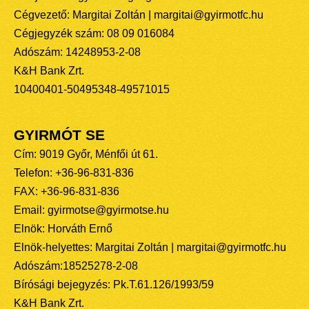
Cégvezető: Margitai Zoltán | margitai@gyirmotfc.hu
Cégjegyzék szám: 08 09 016084
Adószám: 14248953-2-08
K&H Bank Zrt.
10400401-50495348-49571015
GYIRMÓT SE
Cím: 9019 Győr, Ménfői út 61.
Telefon: +36-96-831-836
FAX: +36-96-831-836
Email: gyirmotse@gyirmotse.hu
Elnök: Horváth Ernő
Elnök-helyettes: Margitai Zoltán | margitai@gyirmotfc.hu
Adószám:18525278-2-08
Bírósági bejegyzés: Pk.T.61.126/1993/59
K&H Bank Zrt.