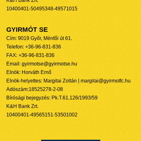
K&H Bank Zrt.
10400401-50495348-49571015
GYIRMÓT SE
Cím: 9019 Győr, Ménfői út 61.
Telefon: +36-96-831-836
FAX: +36-96-831-836
Email: gyirmotse@gyirmotse.hu
Elnök: Horváth Ernő
Elnök-helyettes: Margitai Zoltán | margitai@gyirmotfc.hu
Adószám:18525278-2-08
Bírósági bejegyzés: Pk.T.61.126/1993/59
K&H Bank Zrt.
10400401-49565151-53501002