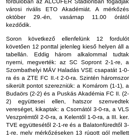
fordulóban az ALCUFER Stadionban fogadják
városi rivális ETO Akadémiát. A mérkőzés
október 29.-én, vasárnap 11.00 órától
kezdődik.
Soron következő ellenfelünk 12 fordulót
követően 12 ponttal jelenleg kieső helyen áll a
tabellán. Eddig három alkalommal tudtak
nyerni, megverték: az SC Sopront 2-1-re, a
Szombathelyi MÁV Haladás VSE csapatát 1-0-
ra és a ZTE FC II.-t 2-0-ra. Szintén háromszor
sikerült pontot szerezniük: a Komárom (1-1), a
Budaörs (2-2) és a Puskás Akadémia FC II. (2-
2) együttesei ellen, hatszor szenvedtek
vereséget, kikaptak: a Csornától 3-0-ra, a VLS
Veszprémtől 2-0-ra, a Kelentől 1-0-ra, a III. ker.
TVE együttesétől 2-1-re és a Balatonfüredtől 3-
1-re, mely mérkőzéseken 13 rúgott gól mellett