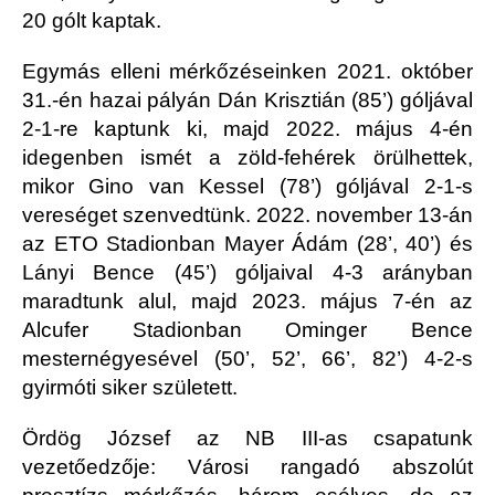
20 gólt kaptak.
Egymás elleni mérkőzéseinken 2021. október
31.-én hazai pályán Dán Krisztián (85’) góljával
2-1-re kaptunk ki, majd 2022. május 4-én
idegenben ismét a zöld-fehérek örülhettek,
mikor Gino van Kessel (78’) góljával 2-1-s
vereséget szenvedtünk. 2022. november 13-án
az ETO Stadionban Mayer Ádám (28’, 40’) és
Lányi Bence (45’) góljaival 4-3 arányban
maradtunk alul, majd 2023. május 7-én az
Alcufer Stadionban Ominger Bence
mesternégyesével (50’, 52’, 66’, 82’) 4-2-s
gyirmóti siker született.
Ördög József az NB III-as csapatunk
vezetőedzője: Városi rangadó abszolút