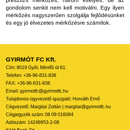
presztízs mérkőzés, három esélyes, de az
gondolom senkit nem kell motiválni. Egy ilyen
mérkőzés nagyszerűen szolgálja fejlődésünket
és egy jó élvezetes mérkőzésre számítok.
GYIRMÓT FC Kft.
Cím: 9019 Győr, Ménfői út 61.
Telefon: +36-96-831-836
FAX: +36-96-831-836
Email: gyirmotfc@gyirmotfc.hu
Tulajdonos-ügyvezető igazgató: Horváth Ernő
Cégvezető: Margitai Zoltán | margitai@gyirmotfc.hu
Cégjegyzék szám: 08 09 016084
Adószám: 14248953-2-08