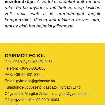
vezetőedzője:
A védekezésünket kell rendbe
rakni és bizonyítani a múltheti vereség kisiklás
volt, amit csak a jó eredménnyel tudjuk
kompenzálni. Vissza kell találni a helyes útra,
ami az első hét bajnokit jellemezte.
GYIRMÓT FC Kft.
Cím: 9019 Győr, Ménfői út 61.
Telefon: +36-96-831-836
FAX: +36-96-831-836
Email: gyirmotfc@gyirmotfc.hu
Tulajdonos-ügyvezető igazgató: Horváth Ernő
Cégvezető: Margitai Zoltán | margitai@gyirmotfc.hu
Cégjegyzék szám: 08 09 016084