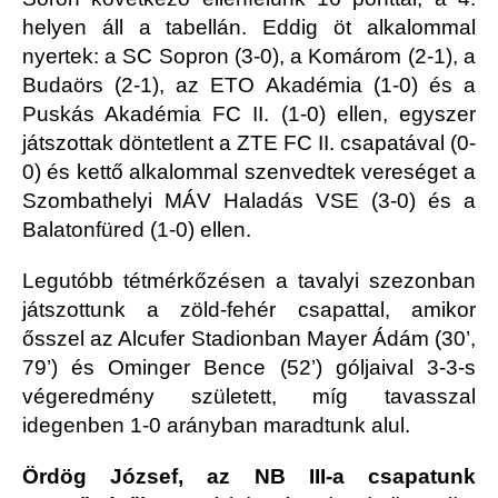
helyen áll a tabellán. Eddig öt alkalommal
nyertek: a SC Sopron (3-0), a Komárom (2-1), a
Budaörs (2-1), az ETO Akadémia (1-0) és a
Puskás Akadémia FC II. (1-0) ellen, egyszer
játszottak döntetlent a ZTE FC II. csapatával (0-
0) és kettő alkalommal szenvedtek vereséget a
Szombathelyi MÁV Haladás VSE (3-0) és a
Balatonfüred (1-0) ellen.
Legutóbb tétmérkőzésen a tavalyi szezonban
játszottunk a zöld-fehér csapattal, amikor
ősszel az Alcufer Stadionban Mayer Ádám (30’,
79’) és Ominger Bence (52’) góljaival 3-3-s
végeredmény született, míg tavasszal
idegenben 1-0 arányban maradtunk alul.
Ördög József, az NB III-a csapatunk