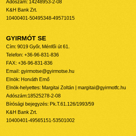
Adószám: 14248953-2-08
K&H Bank Zrt.
10400401-50495348-49571015
GYIRMÓT SE
Cím: 9019 Győr, Ménfői út 61.
Telefon: +36-96-831-836
FAX: +36-96-831-836
Email: gyirmotse@gyirmotse.hu
Elnök: Horváth Ernő
Elnök-helyettes: Margitai Zoltán | margitai@gyirmotfc.hu
Adószám:18525278-2-08
Bírósági bejegyzés: Pk.T.61.126/1993/59
K&H Bank Zrt.
10400401-49565151-53501002