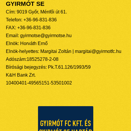
GYIRMÓT SE
Cím: 9019 Győr, Ménfői út 61.
Telefon: +36-96-831-836
FAX: +36-96-831-836
Email: gyirmotse@gyirmotse.hu
Elnök: Horváth Ernő
Elnök-helyettes: Margitai Zoltán | margitai@gyirmotfc.hu
Adószám:18525278-2-08
Bírósági bejegyzés: Pk.T.61.126/1993/59
K&H Bank Zrt.
10400401-49565151-53501002