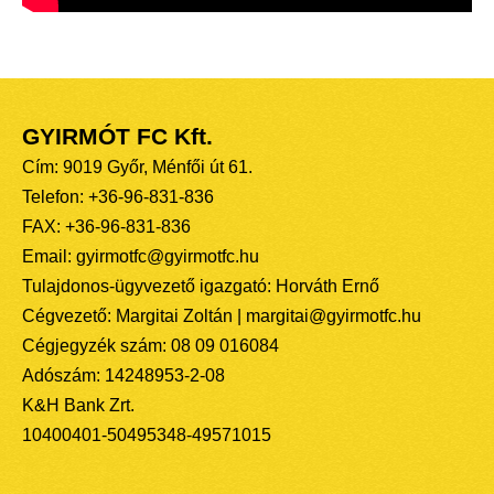
GYIRMÓT FC Kft.
Cím: 9019 Győr, Ménfői út 61.
Telefon: +36-96-831-836
FAX: +36-96-831-836
Email: gyirmotfc@gyirmotfc.hu
Tulajdonos-ügyvezető igazgató: Horváth Ernő
Cégvezető: Margitai Zoltán | margitai@gyirmotfc.hu
Cégjegyzék szám: 08 09 016084
Adószám: 14248953-2-08
K&H Bank Zrt.
10400401-50495348-49571015