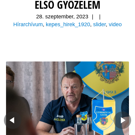
ELSŐ GYŐZELEM
28. szeptember, 2023
|
|
Hírarchívum
,
kepes_hirek_1920
,
slider
,
video