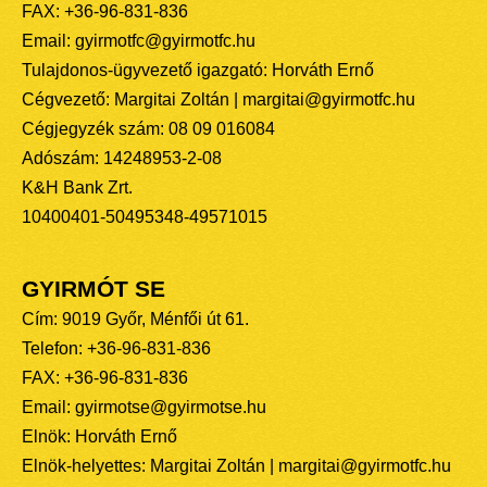
FAX: +36-96-831-836
Email: gyirmotfc@gyirmotfc.hu
Tulajdonos-ügyvezető igazgató: Horváth Ernő
Cégvezető: Margitai Zoltán | margitai@gyirmotfc.hu
Cégjegyzék szám: 08 09 016084
Adószám: 14248953-2-08
K&H Bank Zrt.
10400401-50495348-49571015
GYIRMÓT SE
Cím: 9019 Győr, Ménfői út 61.
Telefon: +36-96-831-836
FAX: +36-96-831-836
Email: gyirmotse@gyirmotse.hu
Elnök: Horváth Ernő
Elnök-helyettes: Margitai Zoltán | margitai@gyirmotfc.hu