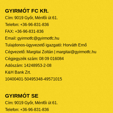
GYIRMÓT FC Kft.
Cím: 9019 Győr, Ménfői út 61.
Telefon: +36-96-831-836
FAX: +36-96-831-836
Email: gyirmotfc@gyirmotfc.hu
Tulajdonos-ügyvezető igazgató: Horváth Ernő
Cégvezető: Margitai Zoltán | margitai@gyirmotfc.hu
Cégjegyzék szám: 08 09 016084
Adószám: 14248953-2-08
K&H Bank Zrt.
10400401-50495348-49571015
GYIRMÓT SE
Cím: 9019 Győr, Ménfői út 61.
Telefon: +36-96-831-836