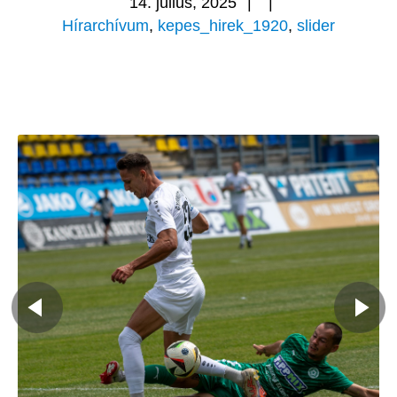
14. július, 2025
|
|
Hírarchívum
,
kepes_hirek_1920
,
slider