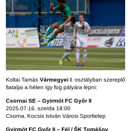
Koltai Tamás
Vármegyei I
. osztályban szereplő
fiataljai a héten így fog pályára lépni:
Csornai SE – Gyirmót FC Győr II
2025.07.16. szerda 18:00
Csorna, Kocsis István Városi Sporttelep
Gyirmót FC Győr II – Fél / ŠK Tomášov