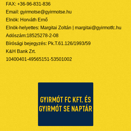
FAX: +36-96-831-836
Email: gyirmotse@gyirmotse.hu
Elnök: Horváth Ernő
Elnök-helyettes: Margitai Zoltán | margitai@gyirmotfc.hu
Adószám:18525278-2-08
Bírósági bejegyzés: Pk.T.61.126/1993/59
K&H Bank Zrt.
10400401-49565151-53501002