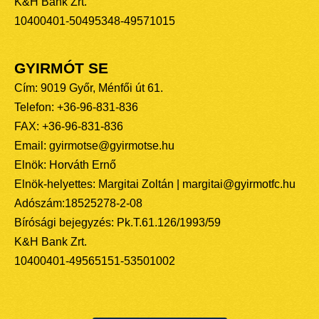
K&H Bank Zrt.
10400401-50495348-49571015
GYIRMÓT SE
Cím: 9019 Győr, Ménfői út 61.
Telefon: +36-96-831-836
FAX: +36-96-831-836
Email: gyirmotse@gyirmotse.hu
Elnök: Horváth Ernő
Elnök-helyettes: Margitai Zoltán | margitai@gyirmotfc.hu
Adószám:18525278-2-08
Bírósági bejegyzés: Pk.T.61.126/1993/59
K&H Bank Zrt.
10400401-49565151-53501002