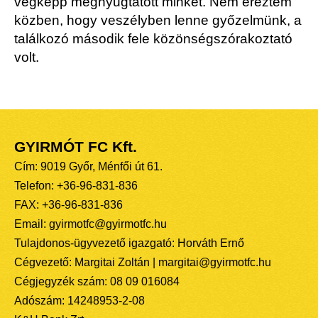
végképp megnyugtatott minket. Nem éreztem
közben, hogy veszélyben lenne győzelmünk, a
találkozó második fele közönségszórakoztató
volt.
GYIRMÓT FC Kft.
Cím: 9019 Győr, Ménfői út 61.
Telefon: +36-96-831-836
FAX: +36-96-831-836
Email: gyirmotfc@gyirmotfc.hu
Tulajdonos-ügyvezető igazgató: Horváth Ernő
Cégvezető: Margitai Zoltán | margitai@gyirmotfc.hu
Cégjegyzék szám: 08 09 016084
Adószám: 14248953-2-08