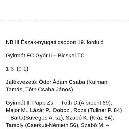
NB III Észak-n
yugati csoport
19
.
forduló
Gyirmót FC
Győr
II – Bicskei
TC
1-3
(
0-1
)
Játékvezető: Ódor Ádám Csaba (
Kulman
Tamás, Tóth Csaba János)
Gy
irmót
II:
Papp
Zs
. – Tóth D.
(Albrecht 69)
,
Major M.,
Lázár P., Dobozi, Rozs
(
Tullner
P. 84)
– Barta
(Süveges
A
.
sz
)
, Szabó K.
(Kráz 84)
,
Tarsoly
(
Cserkuti-Németh
56)
, Szabó M. –