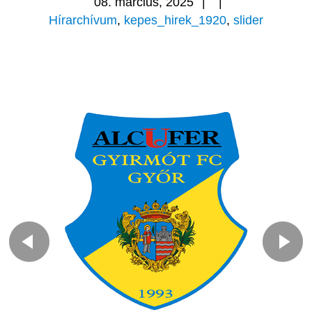
08. március, 2025
|
|
Hírarchívum
,
kepes_hirek_1920
,
slider