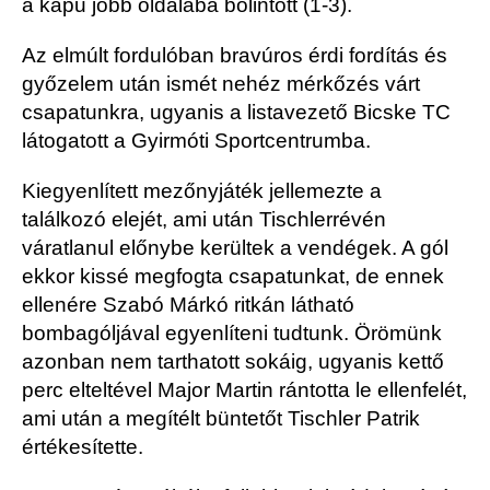
a kapu jobb oldalába bólintott (1-3).
Az elmúlt fordulóban bravúros érdi fordítás és
győzelem után ismét nehéz mérkőzés várt
csapatunkra, ugyanis a listavezető Bicske TC
látogatott a Gyirmóti Sportcentrumba.
Kiegyenlített mezőnyjáték jellemezte a
találkozó elejét, ami után
Tischler
révén
váratlanul előnybe kerültek a vendégek.
A gól
ekkor kissé megfogta csapatunkat, de ennek
ellenére Szabó Márkó ritkán látható
bombagóljával egyenlíteni tudtunk. Örömünk
azonban nem tarthatott sokáig, ugyanis kettő
perc elteltével Major Martin rántotta le ellenfelét,
ami után a megítélt büntetőt
Tischler P
atrik
értékesítette.