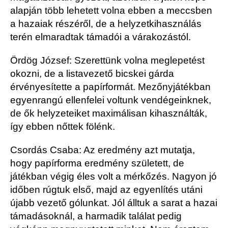
alapján több lehetett volna ebben a meccsben
a hazaiak részéről, de a helyzetkihasználás
terén elmaradtak támadói a várakozástól.
Ördög József:
Szerettünk volna meglepetést
okozni, de a listavezető bicskei gárda
érvényesítette a papírformát. Mezőnyjátékban
egyenrangú ellenfelei voltunk vendégeinknek,
de ők helyzeteiket maximálisan kihasználták,
így ebben nőttek fölénk.
Csordás Csaba
:
Az eredmény azt mutatja,
hogy papírforma eredmény született, de
játékban végig éles volt a mérkőzés. Nagyon jó
időben rúgtuk első, majd az egyenlítés utáni
újabb vezető
gólunkat. Jól álltuk a sarat a hazai
támadásoknál, a harmadik találat pedig