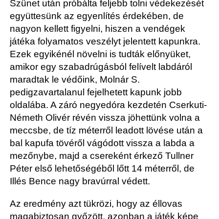
Szünet után próbálta feljebb tolni védekezését
együttesünk az egyenlítés érdekében, de
nagyon kellett figyelni, hiszen a vendégek
játéka folyamatos veszélyt jelentett kapunkra.
Ezek egyikénél növelni is tudták előnyüket,
amikor egy szabadrúgásból felívelt labdáról
maradtak le védőink, Molnár S.
pedig
zavartalanul fejelhetett kapunk jobb
oldalába.
A záró negyedóra kezdetén
Cserkuti-
Németh Olivér révén
vissza jöhettünk
volna a
meccsbe, de
tíz méterről leadott lövése után a
bal kapufa tövéről vágódott vissza a labda a
mezőnybe, majd a csereként érkező
Tullner
Péter első lehetőségéből lőtt 14 méterről, de
Illés Bence nagy bravúrral védett.
Az eredmény azt tükrözi, hogy az éllovas
magabiztosan győzött, azonban a játék képe