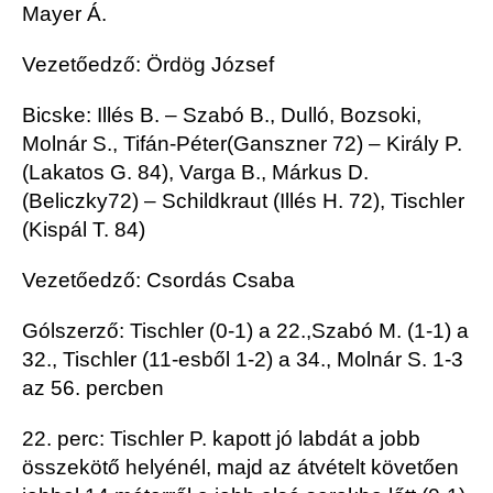
Mayer Á.
Vezetőedző: Ördög József
Bicske: Illés B.
–
Szabó B.,
Dulló
, Bozsoki,
Molnár S
.,
Tifán-Péter
(
Ganszner
72)
– Király
P.
(Lakatos G. 84)
, Varga B., Márkus D.
(
Beliczky
72)
–
Schildkraut
(Illés H. 72)
,
Tischler
(Kispál T. 84)
Vezetőedző:
Csordás Csaba
Góls
zerző:
Tischler
(0-1) a
22
.,
Szabó M. (1-1) a
32.,
Tischler
(11-esből 1-2) a 34.
, Molnár S. 1-3
az 56.
percben
22. perc:
Tischler
P. kapott jó labdát a jobb
összekötő helyénél, majd az átvételt követően