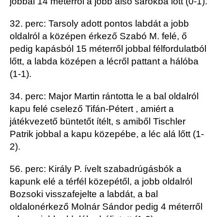
jobbal 14 méterről a jobb alsó sarokba lőtt (0-1).
32. perc: Tarsoly adott pontos labdát a jobb
oldalról a középen érkező Szabó M. felé, ő
pedig kapásból 15
méterről jobbal félfordulatból
lőtt, a labda középen a lécről pattant a hálóba
(1-1).
34. perc: Major Martin rántotta le a
bal oldalról
kapu felé cselező
Tifán-Pétert
, amiért a
játékvezető büntetőt ítélt, s amiből
Tischler
Patrik
jobbal a kapu közepébe, a léc alá lőtt (1-
2).
56. perc:
Király P.
ívelt szabadrúgásbók a
kapunk elé a térfél közepétől, a jobb oldalról
Bozsoki
visszafejelte a labdát, a
bal
oldalon
érkező Molnár Sándor pedig
4 méterről