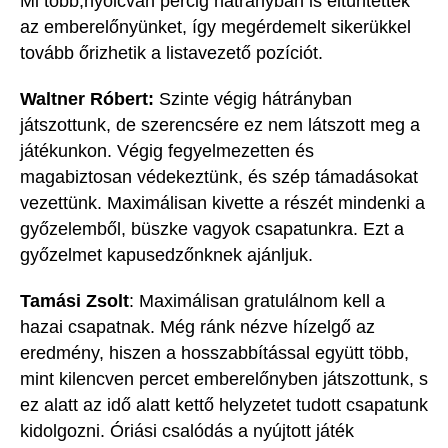
Mi több
,
n
yolcvan
percig hátrányban
is e
ltüntették
az emberelőnyünket
, így megérdemelt sikerükkel
tovább őrizhetik a listavezető pozíciót.
W
altner
Róbert:
Szinte végig hátrányban
játszottunk, de szerencsére ez nem látszott meg a
játékunkon. Végig fegyelmezetten és
magabiztosan védekeztünk, és szép támadásokat
vezettünk.
Maximálisan kivette a részét mindenki a
győzelemből, büszke vagyok csapatunkra. Ezt a
győzelmet kapusedzőnknek ajánljuk.
Tamási Zsolt
:
Maximálisan gratulálnom kell a
hazai csapatnak. Még ránk nézve hízelgő az
eredmény, hiszen a hosszabbítással együtt több,
mint kilencven percet emberelőnyben játszottunk, s
ez alatt az idő alatt kettő helyzetet tudott csapatunk
kidolgozni. Óriási csalódás a nyújtott játék