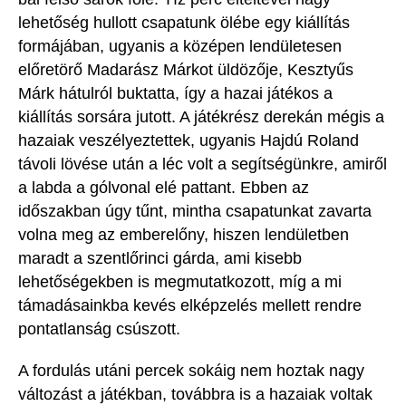
lehetőség hullott csapatunk ölébe egy kiállítás
formájában, ugyanis a középen lendületesen
előretörő Madarász Márkot üldözője, Kesztyűs
Márk hátulról buktatta, így a hazai játékos a
kiállítás sorsára jutott.
A játékrész derekán mégis a
hazaiak veszélyeztettek, ugyanis Hajdú Roland
távoli lövése után a léc volt a segítségünkre, amiről
a labda a gólvonal elé pattant. Ebben az
időszakban úgy tűnt, mintha csapatunkat zavarta
volna meg az emberelőny, hiszen lendületben
maradt a
szentlőrinci
gárda, ami kisebb
l
ehetőségekben is megmutatkozott, míg a mi
támadásainkba
kevés elképzelés mellett
rendre
pontatlanság csúszott.
A fordulás utáni percek sokáig nem hoztak nagy
változást a játékban, továbbra is a hazaiak voltak