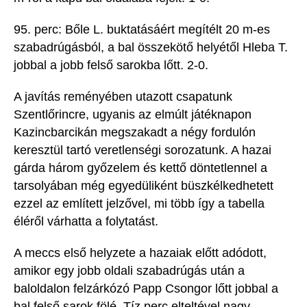
95. perc:
Bőle
L. buktatásáért megítélt 20 m-es
szabadrúgásból
, a bal összekötő helyétől
Hleba
T.
jobbal
a jobb felső sarokba lőtt. 2-0.
A javítás reményében utazott csapatunk
Szentlőrincre, ugyanis az elmúlt
játéknapon
Kazincbarcikán
megszakadt a négy fordulón
keresztül tartó veretlenségi sorozatunk. A hazai
gárda három győzelem és kettő döntetlennel a
tarsolyában még egyedüliként büszkélkedhet
ett
ezzel az említett jelzővel, mi több így a tabella
éléről várhatta a folytatást.
A meccs első helyzete a hazaiak előtt adódott,
amikor egy jobb oldali szabadrúgás után a
baloldalon felzárkózó Papp Csongor lőtt jobbal a
bal felső sarok fölé. Tíz perc elteltével nagy