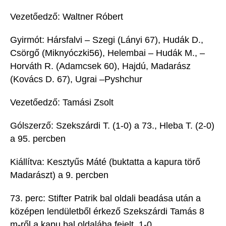
Vezetőedző:
Waltner
Róbert
Gyirmót
:
Hársfalvi
– Szegi
(Lányi 67)
, Hudák D.,
Csörgő
(
Miknyóczki
56)
,
Helembai
–
Hudák M.
,
–
Horváth R. (
Adamcsek
60)
,
Hajdú,
Madarász
(Kovács D. 67
)
,
Ugrai
–
Pyshchur
Vezetőedző: Tamási Zsolt
Gól
szerző
:
Szekszárdi
T. (1-0) a 73.
,
Hleba
T. (2-0)
a 95.
percben
Kiállítva:
Kesztyűs
Máté (buktatta a kapura törő
Madarászt) a 9. percben
73. perc:
Stifter
Patrik
bal oldali beadása után a
középen l
endületből érkező Szekszárdi Tamás
8
m-ről a kapu bal oldalába fejelt. 1-0.