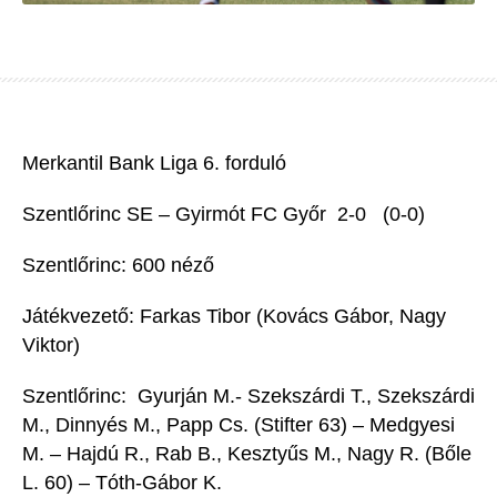
Merkantil Bank Liga 6
. forduló
Szentlőrinc SE
–
Gyirmót FC Győr
2
-0
(0-0
)
Szentlőrinc
:
600
néző
Já
tékvezető:
Farkas Tibor (Kovács Gábor, Nagy
Viktor)
Szentlőrinc
:
Gyurján
M.- Szekszárdi T
.,
Szekszárdi
M., Dinnyés M., Papp
Cs
.
(
Stifter
63)
– Medgyesi
M. – Hajdú R
.,
Rab B., Keszty
űs M., Nagy R.
(
Bőle
L. 60)
– Tóth-Gábor K.