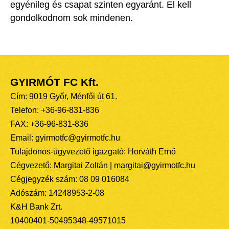
egyénileg és csapat szinten egyaránt. El kell
gondolkodnom sok mindenen.
GYIRMÓT FC Kft.
Cím: 9019 Győr, Ménfői út 61.
Telefon: +36-96-831-836
FAX: +36-96-831-836
Email: gyirmotfc@gyirmotfc.hu
Tulajdonos-ügyvezető igazgató: Horváth Ernő
Cégvezető: Margitai Zoltán | margitai@gyirmotfc.hu
Cégjegyzék szám: 08 09 016084
Adószám: 14248953-2-08
K&H Bank Zrt.
10400401-50495348-49571015