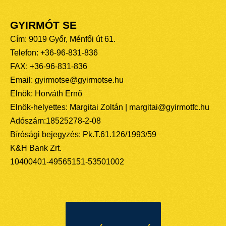
GYIRMÓT SE
Cím: 9019 Győr, Ménfői út 61.
Telefon: +36-96-831-836
FAX: +36-96-831-836
Email: gyirmotse@gyirmotse.hu
Elnök: Horváth Ernő
Elnök-helyettes: Margitai Zoltán | margitai@gyirmotfc.hu
Adószám:18525278-2-08
Bírósági bejegyzés: Pk.T.61.126/1993/59
K&H Bank Zrt.
10400401-49565151-53501002