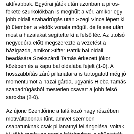
aktívabbak. Egyórai játék után azonban
a piros-
fekete szurkolókban is meghűlt a vér, amikor
egy
jobb oldali szabadrúgás után Szegi Vince lépett ki
jó ütemben a védők vonala mögül, de fejese után
most a hazaiakat segítette ki a felső léc.
Az utolsó
negyedóra előtt megszerezte a vezetést a
házigazda, amikor
Stifter
Patrik
bal oldali
beadására Szekszárdi Tamás érkezett jókor
középen és a kapu bal oldalába fejelt (1-0).
A
hosszabbítás záró pillanataira is tartogatott még jó
momentumot a hazai gárda, ugyanis
Hleba
Tamás
szabadrúgásból mesterien csavart a jobb felső
sarokba (2-0).
Az újonc Szentlőrinc a találkozó nagy részében
motiváltabbnak tűnt, amivel szemben
csapatunknak csak pillanatnyi fellángolásai
voltak
.