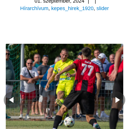
01. szeptember, 2024
|
|
Hírarchívum
,
kepes_hirek_1920
,
slider