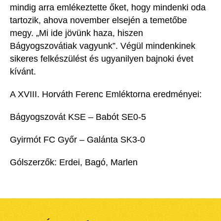
mindig arra emlékeztette őket, hogy mindenki oda
tartozik, ahova november elsején a temetőbe
megy.
„
Mi ide jövünk
haza, hiszen
Bágyogszovátiak vagyunk”. Végül mindenkinek
sikeres felkészülést és ugyanilyen bajnoki évet
kívánt.
A XVIII. Horváth Ferenc Emléktorna eredményei:
Bágyogszovát KSE – Babót SE
0-5
Gyirmót FC Győr – Galánta SK
3-0
Gólszerzők: Erdei, Bagó,
Marlen