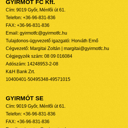
GYIRMÓT FC Kft.
Cím: 9019 Győr, Ménfői út 61.
Telefon: +36-96-831-836
FAX: +36-96-831-836
Email: gyirmotfc@gyirmotfc.hu
Tulajdonos-ügyvezető igazgató: Horváth Ernő
Cégvezető: Margitai Zoltán | margitai@gyirmotfc.hu
Cégjegyzék szám: 08 09 016084
Adószám: 14248953-2-08
K&H Bank Zrt.
10400401-50495348-49571015
GYIRMÓT SE
Cím: 9019 Győr, Ménfői út 61.
Telefon: +36-96-831-836
FAX: +36-96-831-836