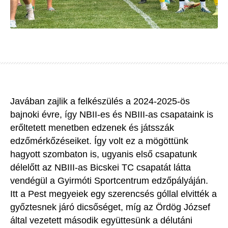
Javában zajlik a felkészülés a 2024-2025-ös
bajnoki évre, így
NBII-es
és
NBIII-as
csapataink is
erőltetett menetben edzenek és játsszák
edzőmérkőzéseiket. Így volt ez a mögöttünk
hagyott szombaton is, ugyanis első csapatunk
délelőtt az
NBIII-as
Bicskei
TC csapatát látta
vendégül a Gyirmóti Sportcentrum edzőpályáján.
Itt a Pest megyeiek egy szerencsés góllal elvitték a
győztesnek járó dicsőséget, míg az Ördög József
által vezetett második együttesünk a délutáni