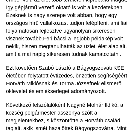
így gépjármű vezető oktató is volt a kezdetekben.
Ezeknek is nagy szerepe volt abban, hogy egy
országos hírű vállalkozást tudjon felépíteni, ami fiai
folyamatosan fejlesztve ugyanolyan sikeresen
visznek
tovább
.Feri
bácsi a legjobb példakép volt
nekik, hiszen
megtanulhatták az üzleti élet alapjait,
amit a mai napig sikeresen tudnak kamatoztatni.
Ezt követően Szabó László a Bágyogszováti KSE
életében folytatott évtizedes, önzetlen segítségéért
Horváth Miklós
nak
és Torma Józsefnek
elismerő
oklevelet és emlékserleget adományozott.
Következő felszólalóként Nagyné Molnár Ildikó, a
község polgármester asszonya szólt a
megjelentekhez, s köszöntötte a Horváth család
tagjait, akik ismét hazajöttek Bágyogszovátra. Mint