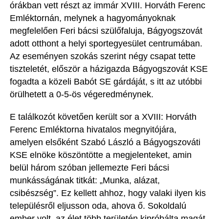
órákban vett részt az immár XVIII. Horváth Ferenc
Emléktornán, melynek a hagyományoknak
megfelelően Feri bácsi szülőfaluja, Bágyogszovát
adott otthont a helyi sportegyesület centrumában.
Az eseményen szokás szerint négy csapat tette
tiszteletét, először a
házigazda Bágyogszovát KSE
fogadta a közeli Babót SE gárdáját, s itt az utóbbi
örülhetett a 0-5-ös végeredménynek.
E találkozót követően került sor a XVIII: Horváth
Ferenc Emléktorna hivatalos megnyitójára,
amelyen elsőként
Szabó László a Bágyogszováti
KSE elnöke köszöntötte a megjelenteket, amin
belül három szóban jellemezte Feri bácsi
munkásságának titkát: „Munka, alázat,
csibészség”. Ez kellett ahhoz, hogy valaki ilyen kis
tel
epülés
ről eljusson oda, ahova ő. Soko
ldalú
ember volt, az élet több területén kipróbálta magát,