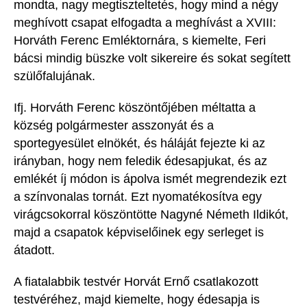
mondta, nagy megtiszteltetés, hogy mind a négy
meghívott csapat elfogadta a
meghívást
a
XVIII:
Horváth Ferenc Emléktornára, s kiemelte, Feri
bácsi mindig büszke volt sikereire és sokat segített
szülőfalujának.
Ifj. Horváth Ferenc köszöntőjében méltatta a
község polgármester asszonyát és a
sportegyesület elnökét, és háláját fejezte ki az
irányban, hogy nem feledik édesapjukat, és az
emlékét íj módon is ápolva ismét megrendezik ezt
a színvonalas tornát. Ezt nyomatékosítva egy
virágcsokorral köszöntötte Nagyné Németh Ildikót,
majd a csapatok képviselőinek egy serleget is
átadott.
A fiatalabbik testvér Horvát Ernő csatlakozott
testvéréhez, majd kiemelte, hogy édesapja is