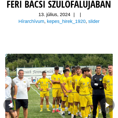
FERI BÁCSI SZÜLŐFALUJÁBAN
13. július, 2024
|
|
Hírarchívum
,
kepes_hirek_1920
,
slider