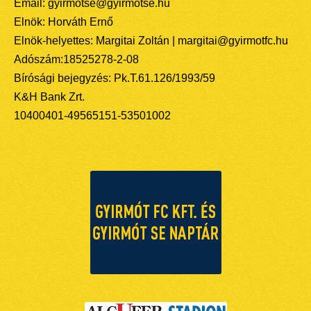
Email: gyirmotse@gyirmotse.hu
Elnök: Horváth Ernő
Elnök-helyettes: Margitai Zoltán | margitai@gyirmotfc.hu
Adószám:18525278-2-08
Bírósági bejegyzés: Pk.T.61.126/1993/59
K&H Bank Zrt.
10400401-49565151-53501002