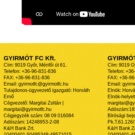
GYIRMÓT FC Kft.
GYIRMÓ
Cím: 9019 Győr, Ménfői út 61.
Cím: 9019 Gy
Telefon: +36-96-831-836
Telefon: +36
FAX: +36-96-831-836
FAX: +36-96
Email: gyirmotfc@gyirmotfc.hu
Email: gyir
Tulajdonos-ügyvezető igazgató: Horváth
Elnök: Horvá
Ernő
Elnök-helyett
Cégvezető: Margitai Zoltán |
margitai@gyi
margitai@gyirmotfc.hu
Adószám:18
Cégjegyzék szám: 08 09 016084
Bírósági bej
Adószám: 14248953-2-08
Pk.T.61.126
K&H Bank Zrt.
K&H Bank Zr
10400401-50495348-49571015
10400401-4