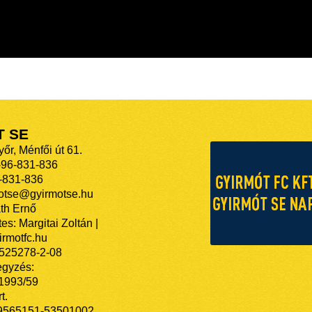
T SE
őr, Ménfői út 61.
-96-831-836
-831-836
motse@gyirmotse.hu
th Ernő
es: Margitai Zoltán |
rmotfc.hu
525278-2-08
egyzés:
/1993/59
t.
9565151-53501002