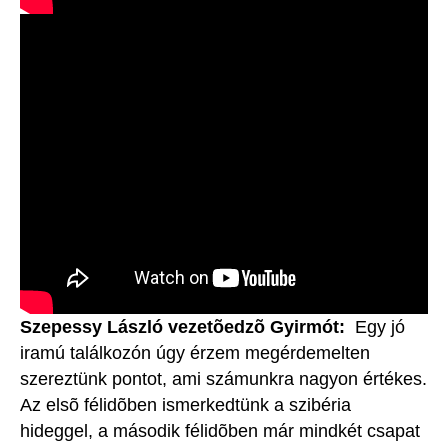
Szepessy László vezetõedzõ Gyirmót:
Egy jó
iramú találkozón úgy érzem megérdemelten
szereztünk pontot, ami számunkra nagyon értékes.
Az elsõ félidõben ismerkedtünk a szibéria
hideggel, a második félidõben már mindkét csapat