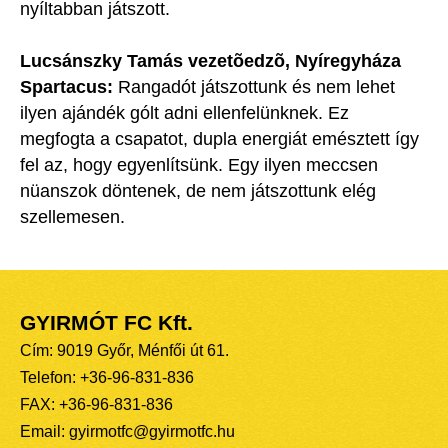
nyíltabban játszott.
Lucsánszky Tamás vezetõedzõ, Nyíregyháza
Spartacus:
Rangadót játszottunk és nem lehet
ilyen ajándék gólt adni ellenfelünknek. Ez
megfogta a csapatot, dupla energiát emésztett így
fel az, hogy egyenlítsünk. Egy ilyen meccsen
nüanszok döntenek, de nem játszottunk elég
szellemesen.
GYIRMÓT FC Kft.
Cím: 9019 Győr, Ménfői út 61.
Telefon: +36-96-831-836
FAX: +36-96-831-836
Email: gyirmotfc@gyirmotfc.hu