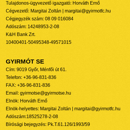
Tulajdonos-ügyvezető igazgató: Horváth Ernő
Cégvezető: Margitai Zoltán | margitai@gyirmotfc.hu
Cégjegyzék szám: 08 09 016084
Adószám: 14248953-2-08
K&H Bank Zrt.
10400401-50495348-49571015
GYIRMÓT SE
Cím: 9019 Győr, Ménfői út 61.
Telefon: +36-96-831-836
FAX: +36-96-831-836
Email: gyirmotse@gyirmotse.hu
Elnök: Horváth Ernő
Elnök-helyettes: Margitai Zoltán | margitai@gyirmotfc.hu
Adószám:18525278-2-08
Bírósági bejegyzés: Pk.T.61.126/1993/59