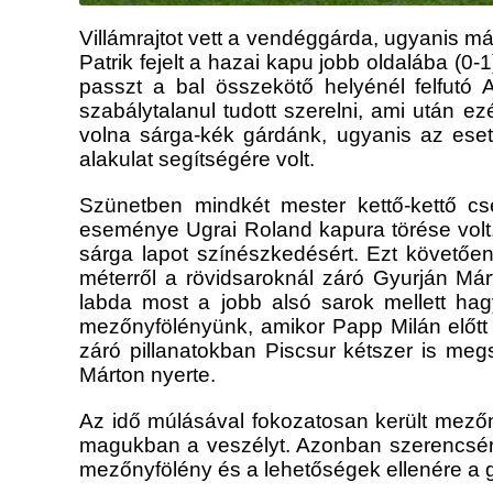
Villámrajtot vett a vendéggárda, ugyanis már
Patrik fejelt a hazai kapu jobb oldalába (0
passzt a bal összekötő helyénél felfutó
szabálytalanul tudott szerelni, ami után ez
volna sárga-kék gárdánk, ugyanis az eset
alakulat segítségére volt.
Szünetben mindkét mester kettő-kettő cse
eseménye Ugrai Roland kapura törése volt,
sárga lapot színészkedésért. Ezt követőe
méterről a rövidsaroknál záró Gyurján Már
labda most a jobb alsó sarok mellett hagy
mezőnyfölényünk, amikor Papp Milán előtt 
záró pillanatokban Piscsur kétszer is meg
Márton nyerte.
Az idő múlásával fokozatosan került mezőn
magukban a veszélyt. Azonban szerencsére 
mezőnyfölény és a lehetőségek ellenére a g