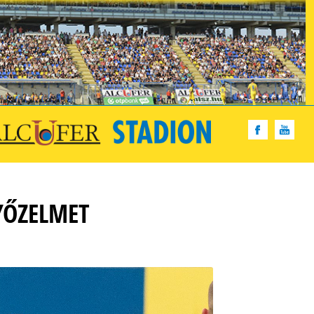
YŐZELMET