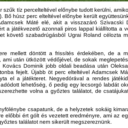
 szűk tíz percelteltével előnybe tudott kerülni, amik
-1). Bő húsz perc elteltével előnybe került együttesü
 Adamcsek Máté elé, akit a visszazáró Szivacski 
ért a játékvezető azonnali piros lappal kiállította a
et követő szabadrúgásból Ugrai Roland célozta me
re mellett döntött a frissítés érdekében, de a m
 ami után ütközött védőjével, de sokak meglepetés
n Kovács Dominik jobb oldali beadása után Oleksan
tonba fejelt. Újabb öt perc elteltével Adamcsek Mát
ta el a játékteret. Negyedórával a rendes játékidő
adódott lehetőség, ő pedig egy lecsorgó labdát oko
szerezhette volna a győztes találatot, de csatáju
yfölénybe csapatunk, de a helyzetek sokáig kimar
előbbi ért gólt és vezetett eredményre, ami az eg
yőztes találatot nem sikerült megszereznünk.