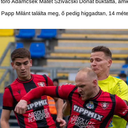
 törő Adamcsek Mátét Szivacski Donát buktatta, amiér
 Papp Milánt találta meg, ő pedig higgadtan, 14 méter