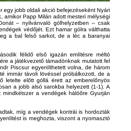
or egy jobb oldali akció befejezéseként Nyári
nk, amikor Papp Milán adott mesteri mélységi
Donát – nyilvánvaló gólhelyzetben – csak
 vendégek védőjét. Ezt hamar gólra válthatta
g a bal felső sarkot, de a léc a baranyai
ásodik félidő első igazán említésre méltó
ére a játékvezető támadónknak mutatott fel
dr Piscsur egyenlíthetett volna, de három
é immár távoli lövéssel próbálkozott, de a
 letelte előtt góllá érett az emberelőnyös
san a jobb alsó sarokba helyezett (1-1). A
kat mindkétszer a vendégek hálóőre Gyurján
adtak, míg a vendégek kontrái is hordozták
yenlítést is meghozta, viszont a nyomasztó