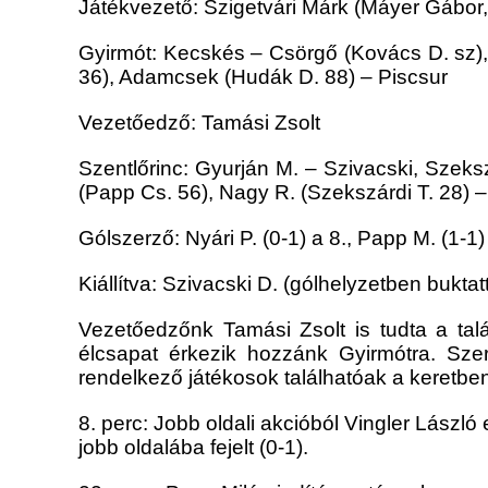
Játékvezető: Szigetvári Márk (Máyer Gábor
Gyirmót: Kecskés – Csörgő (Kovács D. sz),
36), Adamcsek (Hudák D. 88) – Piscsur
Vezetőedző: Tamási Zsolt
Szentlőrinc: Gyurján M. – Szivacski, Szeks
(Papp Cs. 56), Nagy R. (Szekszárdi T. 28) 
Gólszerző: Nyári P. (0-1) a 8., Papp M. (1-1
Kiállítva: Szivacski D. (gólhelyzetben bukt
Vezetőedzőnk Tamási Zsolt is tudta a tal
élcsapat érkezik hozzánk Gyirmótra. Szerv
rendelkező játékosok találhatóak a keretb
8. perc: Jobb oldali akcióból Vingler László
jobb oldalába fejelt (0-1).