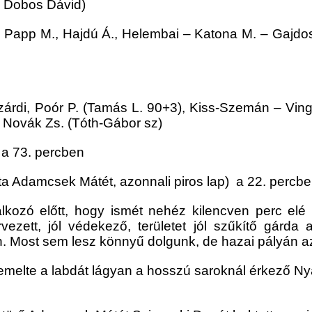
, Dobos Dávid)
 Papp M., Hajdú Á., Helembai – Katona M. – Gajdo
zárdi, Poór P. (Tamás L. 90+3), Kiss-Szemán – Vingle
– Novák Zs. (Tóth-Gábor sz)
) a 73. percben
atta Adamcsek Mátét, azonnali piros lap) a 22. percb
álkozó előtt, hogy ismét nehéz kilencven perc elé
ezett, jól védekező, területet jól szűkítő gárda a
en. Most sem lesz könnyű dolgunk, de hazai pályán 
 emelte a labdát lágyan a hosszú saroknál érkező Nyár