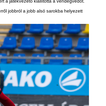
t a játékvezető kiállította a vendégvédőt.
ről jobbról a jobb alsó sarokba helyezett