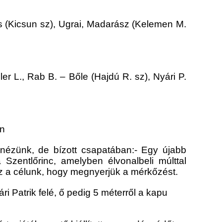
s (Kicsun sz), Ugrai, Madarász (Kelemen M.
r L., Rab B. – Bőle (Hajdú R. sz), Nyári P.
en
 nézünk, de bízott csapatában:- Egy újabb
 Szentlőrinc, amelyben élvonalbeli múlttal
az a célunk, hogy megnyerjük a mérkőzést.
i Patrik felé, ő pedig 5 méterről a kapu