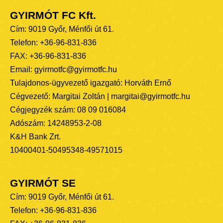
GYIRMÓT FC Kft.
Cím: 9019 Győr, Ménfői út 61.
Telefon: +36-96-831-836
FAX: +36-96-831-836
Email: gyirmotfc@gyirmotfc.hu
Tulajdonos-ügyvezető igazgató: Horváth Ernő
Cégvezető: Margitai Zoltán | margitai@gyirmotfc.hu
Cégjegyzék szám: 08 09 016084
Adószám: 14248953-2-08
K&H Bank Zrt.
10400401-50495348-49571015
GYIRMÓT SE
Cím: 9019 Győr, Ménfői út 61.
Telefon: +36-96-831-836