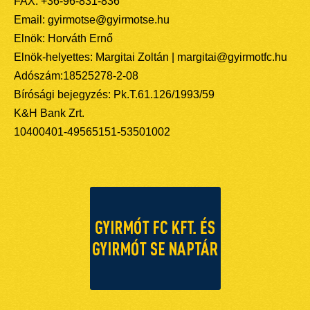
FAX: +36-96-831-836
Email: gyirmotse@gyirmotse.hu
Elnök: Horváth Ernő
Elnök-helyettes: Margitai Zoltán | margitai@gyirmotfc.hu
Adószám:18525278-2-08
Bírósági bejegyzés: Pk.T.61.126/1993/59
K&H Bank Zrt.
10400401-49565151-53501002