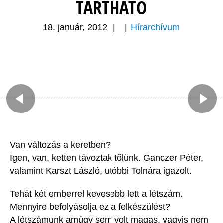
TARTHATÓ
18. január, 2012
|
|
Hírarchívum
Van változás a keretben?
Igen, van, ketten távoztak tõlünk. Ganczer Péter,
valamint Karszt László, utóbbi Tolnára igazolt.
Tehát két emberrel kevesebb lett a létszám.
Mennyire befolyásolja ez a felkészülést?
A létszámunk amúgy sem volt magas, vagyis nem