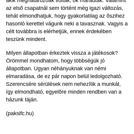
akik meghatározóak voltak, õk maradtak. Valamint
az elsõ csapatnál sem történt még igazi változás,
tehát elmondhatjuk, hogy gyakorlatilag az õszihez
hasonló kerettel vágunk neki a tavasznak. Vagyis a
célt továbbra is elérhetjük, ennek érdekében
teszünk mindent.
Milyen állapotban érkeztek vissza a játékosok?
Örömmel mondhatom, hogy többségük jó
állapotban. Ugyan néhányuknak van némi
elmaradása, de ez pár napon belül ledolgozható.
Szerencsére sérülések nem nehezítik a munkát,
így elmondható, egyelõre minden rendben van a
házunk táján.
(paksifc.hu)