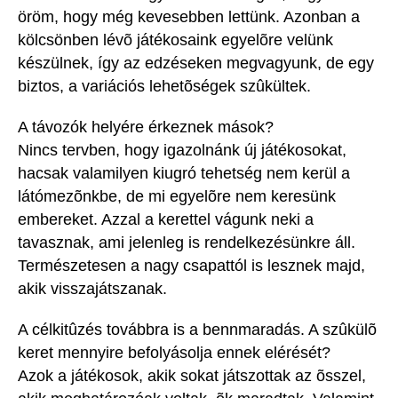
öröm, hogy még kevesebben lettünk. Azonban a
kölcsönben lévõ játékosaink egyelõre velünk
készülnek, így az edzéseken megvagyunk, de egy
biztos, a variációs lehetõségek szûkültek.
A távozók helyére érkeznek mások?
Nincs tervben, hogy igazolnánk új játékosokat,
hacsak valamilyen kiugró tehetség nem kerül a
látómezõnkbe, de mi egyelõre nem keresünk
embereket. Azzal a kerettel vágunk neki a
tavasznak, ami jelenleg is rendelkezésünkre áll.
Természetesen a nagy csapattól is lesznek majd,
akik visszajátszanak.
A célkitûzés továbbra is a bennmaradás. A szûkülõ
keret mennyire befolyásolja ennek elérését?
Azok a játékosok, akik sokat játszottak az õsszel,