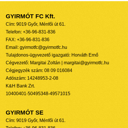
GYIRMÓT FC Kft.
Cím: 9019 Győr, Ménfői út 61.
Telefon: +36-96-831-836
FAX: +36-96-831-836
Email: gyirmotfc@gyirmotfc.hu
Tulajdonos-ügyvezető igazgató: Horváth Ernő
Cégvezető: Margitai Zoltán | margitai@gyirmotfc.hu
Cégjegyzék szám: 08 09 016084
Adószám: 14248953-2-08
K&H Bank Zrt.
10400401-50495348-49571015
GYIRMÓT SE
Cím: 9019 Győr, Ménfői út 61.