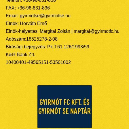
Telefon: +36-96-831-836
FAX: +36-96-831-836
Email: gyirmotse@gyirmotse.hu
Elnök: Horváth Ernő
Elnök-helyettes: Margitai Zoltán | margitai@gyirmotfc.hu
Adószám:18525278-2-08
Bírósági bejegyzés: Pk.T.61.126/1993/59
K&H Bank Zrt.
10400401-49565151-53501002