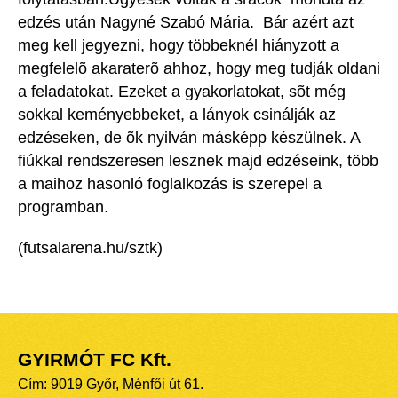
edzés után Nagyné Szabó Mária.  Bár azért azt
meg kell jegyezni, hogy többeknél hiányzott a
megfelelõ akaraterõ ahhoz, hogy meg tudják oldani
a feladatokat. Ezeket a gyakorlatokat, sõt még
sokkal keményebbeket, a lányok csinálják az
edzéseken, de õk nyilván másképp készülnek. A
fiúkkal rendszeresen lesznek majd edzéseink, több
a maihoz hasonló foglalkozás is szerepel a
programban.
(futsalarena.hu/sztk)
GYIRMÓT FC Kft.
Cím: 9019 Győr, Ménfői út 61.