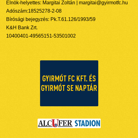
Elnök-helyettes: Margitai Zoltán | margitai@gyirmotfc.hu
Adószám:18525278-2-08
Bírósági bejegyzés: Pk.T.61.126/1993/59
K&H Bank Zrt.
10400401-49565151-53501002