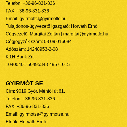
Telefon: +36-96-831-836
FAX: +36-96-831-836
Email: gyirmotfc@gyirmotfc.hu
Tulajdonos-ügyvezető igazgató: Horváth Ernő
Cégvezető: Margitai Zoltán | margitai@gyirmotfc.hu
Cégjegyzék szám: 08 09 016084
Adószám: 14248953-2-08
K&H Bank Zrt.
10400401-50495348-49571015
GYIRMÓT SE
Cím: 9019 Győr, Ménfői út 61.
Telefon: +36-96-831-836
FAX: +36-96-831-836
Email: gyirmotse@gyirmotse.hu
Elnök: Horváth Ernő