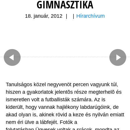
GIMNASZTIKA
18. január, 2012
|
|
Hírarchívum
Tanulságos közel negyvenöt percen vagyunk túl,
hiszen a gyakorlatok jelentõs része megterhelõ és
ismeretlen volt a futballisták számára. Az is
kiderült, hogy vannak hajlékony labdarúgóink, de
akad olyan is, akinek rövid a keze és nyilván emiatt
nem éri ülve a lábfejét. Fotók a
folytatásban.Ügyesek voltak a srácok  mondta az