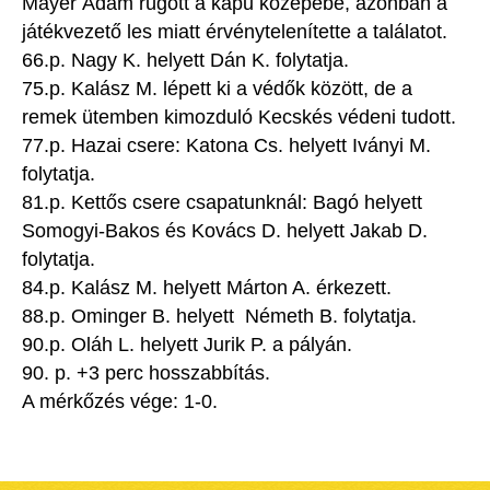
Mayer Ádám rúgott a kapu közepébe, azonban a
játékvezető les miatt érvénytelenítette a találatot.
66.p. Nagy K. helyett Dán K. folytatja.
75.p. Kalász M. lépett ki a védők között, de a
remek ütemben kimozduló Kecskés védeni tudott.
77.p. Hazai csere: Katona Cs. helyett Iványi M.
folytatja.
81.p. Kettős csere csapatunknál: Bagó helyett
Somogyi-Bakos és Kovács D. helyett Jakab D.
folytatja.
84.p. Kalász M. helyett Márton A. érkezett.
88.p. Ominger B. helyett Németh B. folytatja.
90.p. Oláh L. helyett Jurik P. a pályán.
90. p. +3 perc hosszabbítás.
A mérkőzés vége: 1-0.