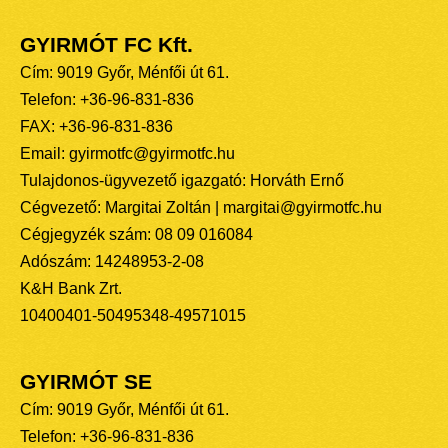
GYIRMÓT FC Kft.
Cím: 9019 Győr, Ménfői út 61.
Telefon: +36-96-831-836
FAX: +36-96-831-836
Email: gyirmotfc@gyirmotfc.hu
Tulajdonos-ügyvezető igazgató: Horváth Ernő
Cégvezető: Margitai Zoltán | margitai@gyirmotfc.hu
Cégjegyzék szám: 08 09 016084
Adószám: 14248953-2-08
K&H Bank Zrt.
10400401-50495348-49571015
GYIRMÓT SE
Cím: 9019 Győr, Ménfői út 61.
Telefon: +36-96-831-836