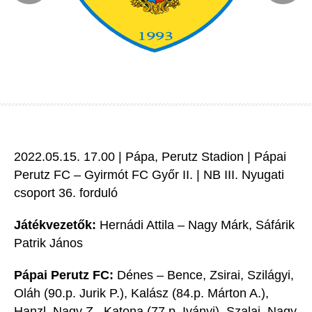
2022.05.15. 17.00 | Pápa, Perutz Stadion | Pápai
Perutz FC – Gyirmót FC Győr II. | NB III. Nyugati
csoport 36. forduló
Játékvezetők:
Hernádi Attila – Nagy Márk, Sáfárik
Patrik János
Pápai Perutz FC:
Dénes – Bence, Zsirai, Szilágyi,
Oláh (90.p. Jurik P.), Kalász (84.p. Márton A.),
Hanzl, Nagy Z., Katona (77.p. Iványi), Szalai, Nagy