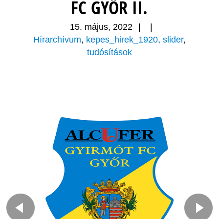
FC GYŐR II.
15. május, 2022
|
|
Hírarchívum
,
kepes_hirek_1920
,
slider
,
tudósítások