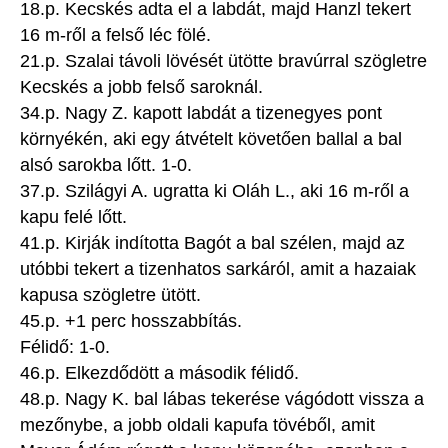
18.p. Kecskés adta el a labdát, majd Hanzl tekert
16 m-ről a felső léc fölé.
21.p. Szalai távoli lövését ütötte bravúrral szögletre
Kecskés a jobb felső saroknál.
34.p. Nagy Z. kapott labdát a tizenegyes pont
környékén, aki egy átvételt követően ballal a bal
alsó sarokba lőtt. 1-0.
37.p. Szilágyi A. ugratta ki Oláh L., aki 16 m-ről a
kapu felé lőtt.
41.p. Kirják indította Bagót a bal szélen, majd az
utóbbi tekert a tizenhatos sarkáról, amit a hazaiak
kapusa szögletre ütött.
45.p. +1 perc hosszabbítás.
Félidő: 1-0.
46.p. Elkezdődött a második félidő.
48.p. Nagy K. bal lábas tekerése vágódott vissza a
mezőnybe, a jobb oldali kapufa tövéből, amit