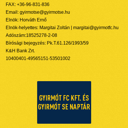
FAX: +36-96-831-836
Email: gyirmotse@gyirmotse.hu
Elnök: Horváth Ernő
Elnök-helyettes: Margitai Zoltán | margitai@gyirmotfc.hu
Adószám:18525278-2-08
Bírósági bejegyzés: Pk.T.61.126/1993/59
K&H Bank Zrt.
10400401-49565151-53501002