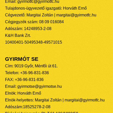
Email: gyirmotfc@gyirmotfc.hu
Tulajdonos-ügyvezető igazgató: Horváth Ernő
Cégvezető: Margitai Zoltán | margitai@gyirmotfc.hu
Cégjegyzék szám: 08 09 016084
Adószám: 14248953-2-08
K&H Bank Zrt.
10400401-50495348-49571015
GYIRMÓT SE
Cím: 9019 Győr, Ménfői út 61.
Telefon: +36-96-831-836
FAX: +36-96-831-836
Email: gyirmotse@gyirmotse.hu
Elnök: Horváth Ernő
Elnök-helyettes: Margitai Zoltán | margitai@gyirmotfc.hu
Adószám:18525278-2-08