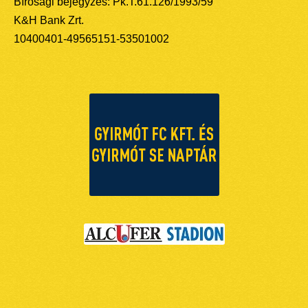
Bírósági bejegyzés: Pk.T.61.126/1993/59
K&H Bank Zrt.
10400401-49565151-53501002