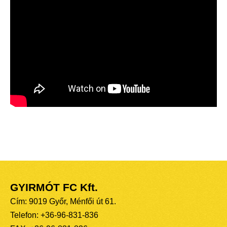
GYIRMÓT FC Kft.
Cím: 9019 Győr, Ménfői út 61.
Telefon: +36-96-831-836