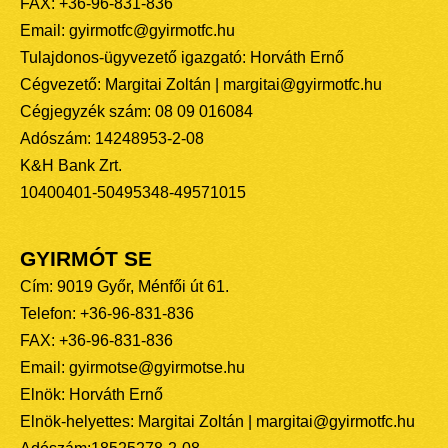
FAX: +36-96-831-836
Email: gyirmotfc@gyirmotfc.hu
Tulajdonos-ügyvezető igazgató: Horváth Ernő
Cégvezető: Margitai Zoltán | margitai@gyirmotfc.hu
Cégjegyzék szám: 08 09 016084
Adószám: 14248953-2-08
K&H Bank Zrt.
10400401-50495348-49571015
GYIRMÓT SE
Cím: 9019 Győr, Ménfői út 61.
Telefon: +36-96-831-836
FAX: +36-96-831-836
Email: gyirmotse@gyirmotse.hu
Elnök: Horváth Ernő
Elnök-helyettes: Margitai Zoltán | margitai@gyirmotfc.hu