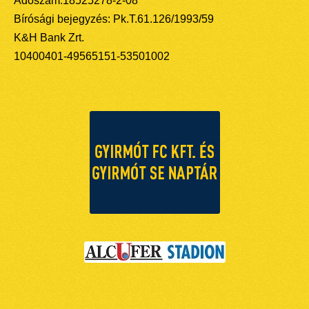
Adószám:18525278-2-08
Bírósági bejegyzés: Pk.T.61.126/1993/59
K&H Bank Zrt.
10400401-49565151-53501002