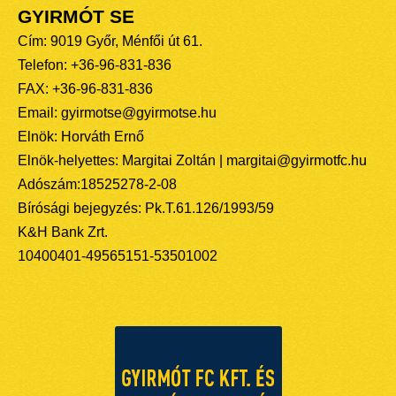
GYIRMÓT SE
Cím: 9019 Győr, Ménfői út 61.
Telefon: +36-96-831-836
FAX: +36-96-831-836
Email: gyirmotse@gyirmotse.hu
Elnök: Horváth Ernő
Elnök-helyettes: Margitai Zoltán | margitai@gyirmotfc.hu
Adószám:18525278-2-08
Bírósági bejegyzés: Pk.T.61.126/1993/59
K&H Bank Zrt.
10400401-49565151-53501002