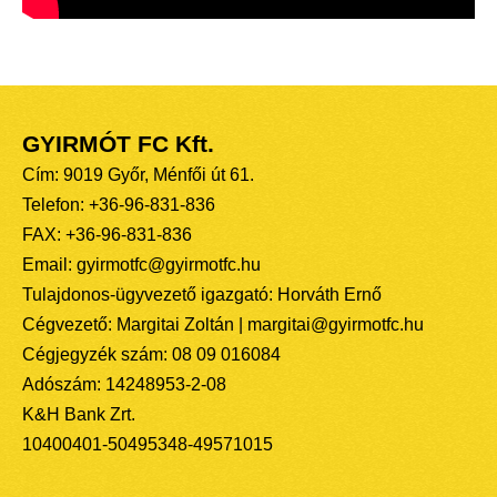
GYIRMÓT FC Kft.
Cím: 9019 Győr, Ménfői út 61.
Telefon: +36-96-831-836
FAX: +36-96-831-836
Email: gyirmotfc@gyirmotfc.hu
Tulajdonos-ügyvezető igazgató: Horváth Ernő
Cégvezető: Margitai Zoltán | margitai@gyirmotfc.hu
Cégjegyzék szám: 08 09 016084
Adószám: 14248953-2-08
K&H Bank Zrt.
10400401-50495348-49571015