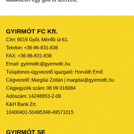
GYIRMÓT FC Kft.
Cím: 9019 Győr, Ménfői út 61.
Telefon: +36-96-831-836
FAX: +36-96-831-836
Email: gyirmotfc@gyirmotfc.hu
Tulajdonos-ügyvezető igazgató: Horváth Ernő
Cégvezető: Margitai Zoltán | margitai@gyirmotfc.hu
Cégjegyzék szám: 08 09 016084
Adószám: 14248953-2-08
K&H Bank Zrt.
10400401-50495348-49571015
GYIRMÓT SE