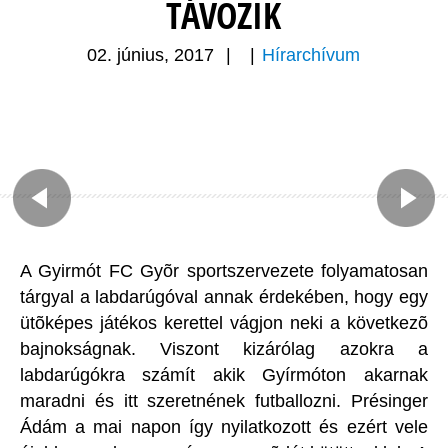
TÁVOZIK
02. június, 2017
|
|
Hírarchívum
A Gyirmót FC Gyõr sportszervezete folyamatosan
tárgyal a labdarúgóval annak érdekében, hogy egy
ütõképes játékos kerettel vágjon neki a következõ
bajnokságnak. Viszont kizárólag azokra a
labdarúgókra számít akik Gyírmóton akarnak
maradni és itt szeretnének futballozni. Présinger
Ádám a mai napon így nyilatkozott és ezért vele