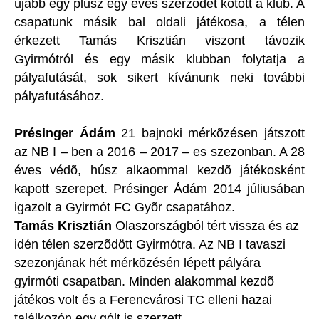
újabb egy plusz egy éves szerzõdét kötött a klub. A
csapatunk másik bal oldali játékosa, a télen
érkezett Tamás Krisztián viszont távozik
Gyirmótról és egy másik klubban folytatja a
pályafutását, sok sikert kívánunk neki további
pályafutásához.
Présinger Ádám
21 bajnoki mérkõzésen játszott
az NB I – ben a 2016 – 2017 – es szezonban. A 28
éves védõ, húsz alkaommal kezdõ játékosként
kapott szerepet. Présinger Ádám 2014 júliusában
igazolt a Gyirmót FC Gyõr csapatához.
Tamás Krisztián
Olaszországból tért vissza és az
idén télen szerzõdött Gyirmótra. Az NB I tavaszi
szezonjának hét mérkõzésén lépett pályára
gyirmóti csapatban. Minden alakommal kezdõ
játékos volt és a Ferencvárosi TC elleni hazai
találkozón egy gólt is szerzett.