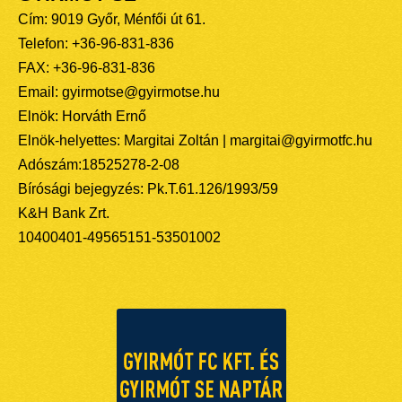
Cím: 9019 Győr, Ménfői út 61.
Telefon: +36-96-831-836
FAX: +36-96-831-836
Email: gyirmotse@gyirmotse.hu
Elnök: Horváth Ernő
Elnök-helyettes: Margitai Zoltán | margitai@gyirmotfc.hu
Adószám:18525278-2-08
Bírósági bejegyzés: Pk.T.61.126/1993/59
K&H Bank Zrt.
10400401-49565151-53501002