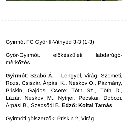
Gyirmót FC Győr II-Vitnyèd 3-3 (1-3)
Győr-Gyirmòt, előkèszületi labdarúgó-
mèrkőzès.
Gyirmót
: Szabó Á. – Lengyel, Virág, Szemeti,
Rozs, Csiszár, Árpási K., Neskov O., Pázmány,
Priskin, Gajdos. Csere: Tòth Sz., Tòth D.,
Lázár, Neskov M., Nyírjei, Pècskai, Dobozi,
Árpási B., Szecsődi B.
Edző: Koltai Tamás
.
Gyirmóti gòlszerzők: Priskin 2, Virág.