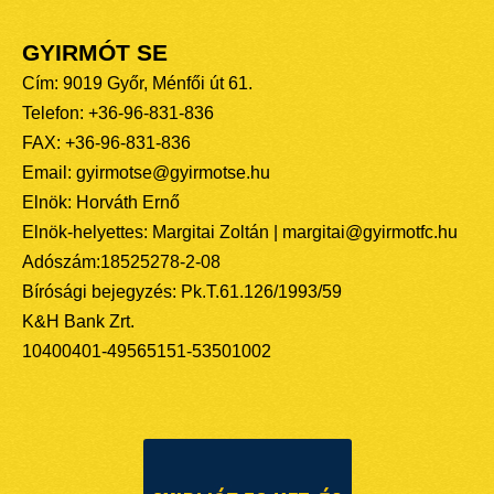
GYIRMÓT SE
Cím: 9019 Győr, Ménfői út 61.
Telefon: +36-96-831-836
FAX: +36-96-831-836
Email: gyirmotse@gyirmotse.hu
Elnök: Horváth Ernő
Elnök-helyettes: Margitai Zoltán | margitai@gyirmotfc.hu
Adószám:18525278-2-08
Bírósági bejegyzés: Pk.T.61.126/1993/59
K&H Bank Zrt.
10400401-49565151-53501002