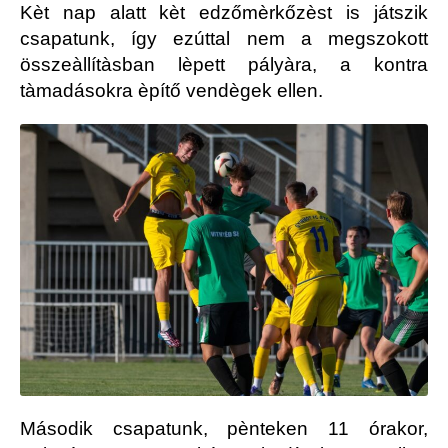
Kèt nap alatt kèt edzőmèrkőzèst is játszik
csapatunk, így ezúttal nem a megszokott
összeàllítàsban lèpett pályàra, a kontra
tàmadásokra èpítő vendègek ellen.
Második csapatunk, pènteken 11 órakor,