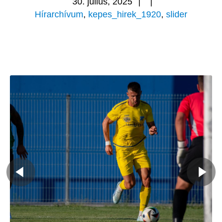
30. július, 2025
|
|
Hírarchívum
,
kepes_hirek_1920
,
slider