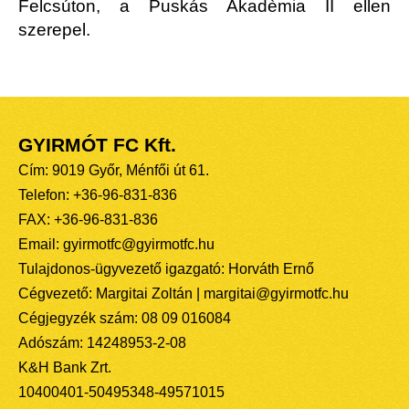
Felcsúton, a Puskás Akadèmia II ellen
szerepel.
GYIRMÓT FC Kft.
Cím: 9019 Győr, Ménfői út 61.
Telefon: +36-96-831-836
FAX: +36-96-831-836
Email: gyirmotfc@gyirmotfc.hu
Tulajdonos-ügyvezető igazgató: Horváth Ernő
Cégvezető: Margitai Zoltán | margitai@gyirmotfc.hu
Cégjegyzék szám: 08 09 016084
Adószám: 14248953-2-08
K&H Bank Zrt.
10400401-50495348-49571015