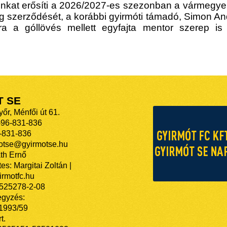
at erősíti a 2026/2027-es szezonban a vármegyei els
g szerződését, a korábbi gyirmóti támadó, Simon And
ra a góllövés mellett egyfajta mentor szerep is
T SE
őr, Ménfői út 61.
-96-831-836
-831-836
motse@gyirmotse.hu
th Ernő
es: Margitai Zoltán |
rmotfc.hu
525278-2-08
egyzés:
/1993/59
t.