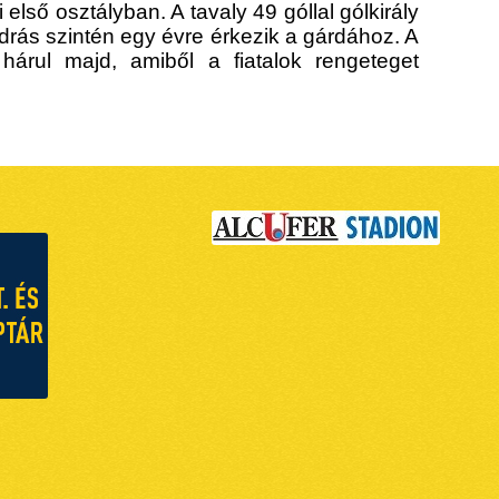
ő osztályban. A tavaly 49 góllal gólkirály
rás szintén egy évre érkezik a gárdához. A
 hárul majd, amiből a fiatalok rengeteget