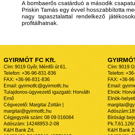
A bombaerős csatárduó a második csapatunk
Priskin Tamás egy évvel hosszabbította me
nagy tapasztalattal rendelkező játékosok
profitálhatnak.
GYIRMÓT FC Kft.
GYIRMÓ
Cím: 9019 Győr, Ménfői út 61.
Cím: 9019 Gy
Telefon: +36-96-831-836
Telefon: +36
FAX: +36-96-831-836
FAX: +36-96
Email: gyirmotfc@gyirmotfc.hu
Email: gyir
Tulajdonos-ügyvezető igazgató: Horváth
Elnök: Horvá
Ernő
Elnök-helyett
Cégvezető: Margitai Zoltán |
margitai@gyi
margitai@gyirmotfc.hu
Adószám:18
Cégjegyzék szám: 08 09 016084
Bírósági bej
Adószám: 14248953-2-08
Pk.T.61.126
K&H Bank Zrt.
K&H Bank Zr