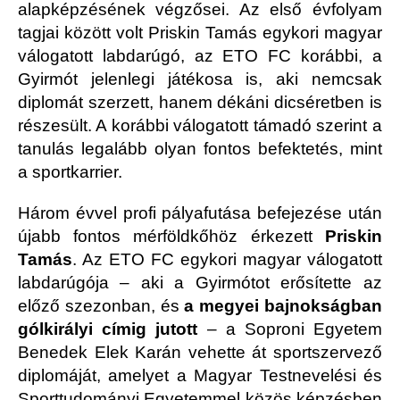
alapképzésének végzősei. Az első évfolyam
tagjai között volt Priskin Tamás egykori magyar
válogatott labdarúgó, az ETO FC korábbi, a
Gyirmót jelenlegi játékosa is, aki nemcsak
diplomát szerzett, hanem dékáni dicséretben is
részesült. A korábbi válogatott támadó szerint a
tanulás legalább olyan fontos befektetés, mint
a sportkarrier.
Három évvel profi pályafutása befejezése után
újabb fontos mérföldkőhöz érkezett
Priskin
Tamás
. Az ETO FC egykori magyar válogatott
labdarúgója – aki a Gyirmótot erősítette az
előző szezonban, és
a megyei bajnokságban
gólkirályi címig jutott
– a Soproni Egyetem
Benedek Elek Karán vehette át sportszervező
diplomáját, amelyet a Magyar Testnevelési és
Sporttudományi Egyetemmel közös képzésben