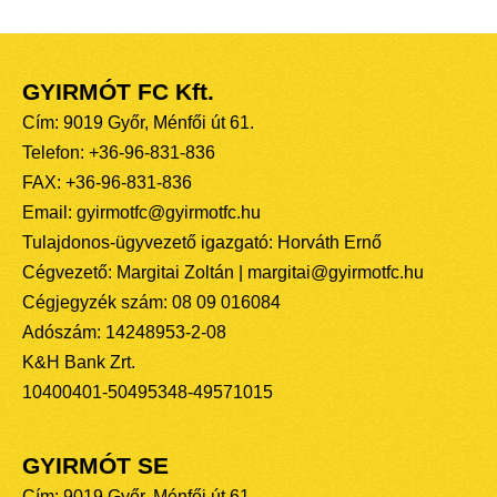
GYIRMÓT FC Kft.
Cím: 9019 Győr, Ménfői út 61.
Telefon: +36-96-831-836
FAX: +36-96-831-836
Email: gyirmotfc@gyirmotfc.hu
Tulajdonos-ügyvezető igazgató: Horváth Ernő
Cégvezető: Margitai Zoltán | margitai@gyirmotfc.hu
Cégjegyzék szám: 08 09 016084
Adószám: 14248953-2-08
K&H Bank Zrt.
10400401-50495348-49571015
GYIRMÓT SE
Cím: 9019 Győr, Ménfői út 61.