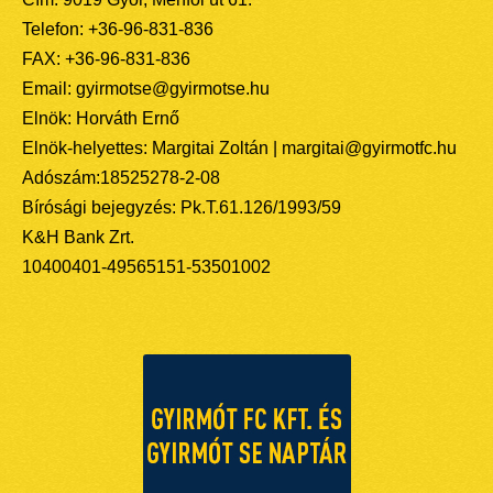
Telefon: +36-96-831-836
FAX: +36-96-831-836
Email: gyirmotse@gyirmotse.hu
Elnök: Horváth Ernő
Elnök-helyettes: Margitai Zoltán | margitai@gyirmotfc.hu
Adószám:18525278-2-08
Bírósági bejegyzés: Pk.T.61.126/1993/59
K&H Bank Zrt.
10400401-49565151-53501002