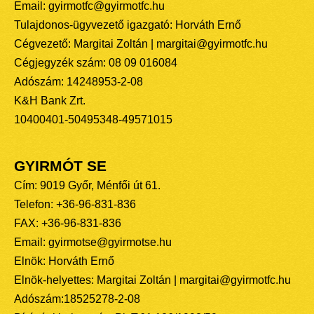
Email: gyirmotfc@gyirmotfc.hu
Tulajdonos-ügyvezető igazgató: Horváth Ernő
Cégvezető: Margitai Zoltán | margitai@gyirmotfc.hu
Cégjegyzék szám: 08 09 016084
Adószám: 14248953-2-08
K&H Bank Zrt.
10400401-50495348-49571015
GYIRMÓT SE
Cím: 9019 Győr, Ménfői út 61.
Telefon: +36-96-831-836
FAX: +36-96-831-836
Email: gyirmotse@gyirmotse.hu
Elnök: Horváth Ernő
Elnök-helyettes: Margitai Zoltán | margitai@gyirmotfc.hu
Adószám:18525278-2-08