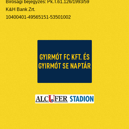
Bírósági bejegyzés: Pk.T.61.126/1993/59
K&H Bank Zrt.
10400401-49565151-53501002