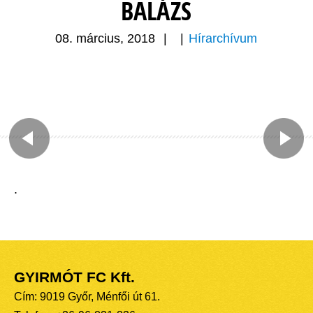
BALÁZS
08. március, 2018
|
|
Hírarchívum
.
GYIRMÓT FC Kft.
Cím: 9019 Győr, Ménfői út 61.