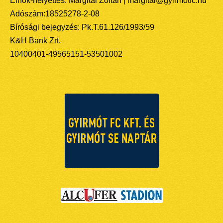
Elnök-helyettes: Margitai Zoltán | margitai@gyirmotfc.hu
Adószám:18525278-2-08
Bírósági bejegyzés: Pk.T.61.126/1993/59
K&H Bank Zrt.
10400401-49565151-53501002