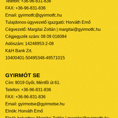
Telefon: +36-96-831-836
FAX: +36-96-831-836
Email: gyirmotfc@gyirmotfc.hu
Tulajdonos-ügyvezető igazgató: Horváth Ernő
Cégvezető: Margitai Zoltán | margitai@gyirmotfc.hu
Cégjegyzék szám: 08 09 016084
Adószám: 14248953-2-08
K&H Bank Zrt.
10400401-50495348-49571015
GYIRMÓT SE
Cím: 9019 Győr, Ménfői út 61.
Telefon: +36-96-831-836
FAX: +36-96-831-836
Email: gyirmotse@gyirmotse.hu
Elnök: Horváth Ernő