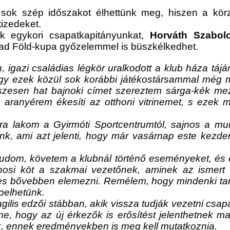
sok szép időszakot élhettünk meg, hiszen a körz
tizedeket.
ük egykori csapatkapitányunkat,
Horváth Szabol
bad Föld-kupa győzelemmel is büszkélkedhet.
, igazi családias légkör uralkodott a klub háza táj
hogy ezek közül sok korábbi játékostársammal még 
sszesen hat bajnoki címet szereztem sárga-kék m
s aranyérem ékesíti az otthoni vitrinemet, s ezek m
 lakom a Gyirmóti Sportcentrumtól, sajnos a munk
nk, ami azt jelenti, hogy már vasárnap este kezd
dom, követem a klubnál történő eseményeket, és e
onosi köt a szakmai vezetőnek, aminek az ismert 
eges bővebben elemezni. Remélem, hogy mindenki tanu
pelhetünk.
agilis edzői stábban, akik vissza tudják vezetni csa
 hogy az új érkezők is erősítést jelenthetnek maj
sok, ennek eredményekben is meg kell mutatkoznia.