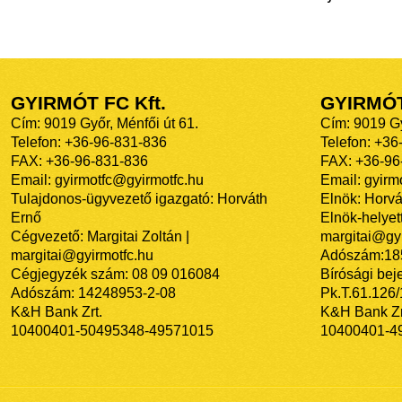
GYIRMÓT FC Kft.
GYIRMÓ
Cím: 9019 Győr, Ménfői út 61.
Cím: 9019 Gy
Telefon: +36-96-831-836
Telefon: +36
FAX: +36-96-831-836
FAX: +36-96
Email: gyirmotfc@gyirmotfc.hu
Email: gyir
Tulajdonos-ügyvezető igazgató: Horváth
Elnök: Horvá
Ernő
Elnök-helyett
Cégvezető: Margitai Zoltán |
margitai@gyi
margitai@gyirmotfc.hu
Adószám:18
Cégjegyzék szám: 08 09 016084
Bírósági bej
Adószám: 14248953-2-08
Pk.T.61.126
K&H Bank Zrt.
K&H Bank Zr
10400401-50495348-49571015
10400401-4