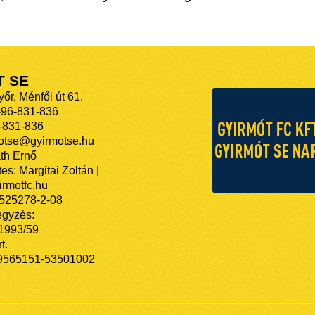
T SE
őr, Ménfői út 61.
-96-831-836
-831-836
motse@gyirmotse.hu
th Ernő
es: Margitai Zoltán |
rmotfc.hu
525278-2-08
egyzés:
/1993/59
t.
9565151-53501002