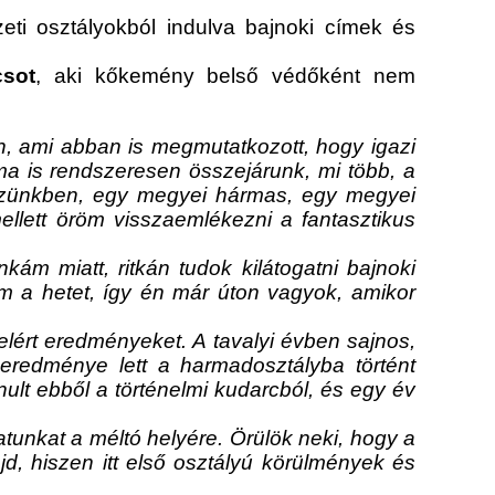
eti osztályokból indulva bajnoki címek és
csot
, aki kőkemény belső védőként nem
án, ami abban is megmutatkozott, hogy igazi
ma is rendszeresen összejárunk, mi több, a
ezünkben, egy megyei hármas, egy megyei
ellett öröm visszaemlékezni a fantasztikus
ám miatt, ritkán tudok kilátogatni bajnoki
em a hetet, így én már úton vagyok, amikor
lért eredményeket. A tavalyi évben sajnos,
eredménye lett a harmadosztályba történt
lt ebből a történelmi kudarcból, és egy év
patunkat a méltó helyére. Örülök neki, hogy a
d, hiszen itt első osztályú körülmények és