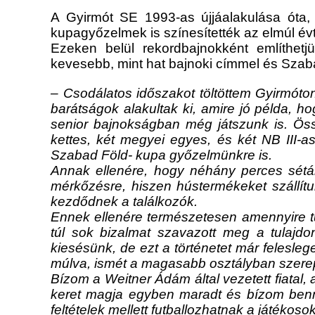
A Gyirmót SE 1993-as újjáalakulása óta, 
kupagyőzelmek is színesítették az elmúl év
Ezeken belül rekordbajnokként említhetj
kevesebb, mint hat bajnoki címmel és Sza
– Csodálatos időszakot töltöttem Gyirmóton
barátságok alakultak ki, amire jó példa, 
senior bajnokságban még játszunk is. Ö
kettes, két megyei egyes, és két NB III-a
Szabad Föld- kupa győzelmünkre is.
Annak ellenére, hogy néhány perces sétára
mérkőzésre, hiszen hústermékeket szállítu
kezdődnek a találkozók.
Ennek ellenére természetesen amennyire tu
túl sok bizalmat szavazott meg a tulajd
kiesésünk, de ezt a történetet már felesl
múlva, ismét a magasabb osztályban szere
Bízom a Weitner Ádám által vezetett fiatal, 
keret magja egyben maradt és bízom benne,
feltételek mellett futballozhatnak a játéko