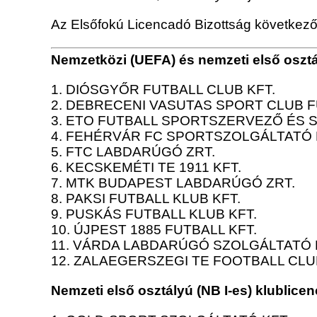
Az Elsőfokú Licencadó Bizottság következő 
Nemzetközi (UEFA) és nemzeti első osztál
1. DIÓSGYŐR FUTBALL CLUB KFT.
2. DEBRECENI VASUTAS SPORT CLUB 
3. ETO FUTBALL SPORTSZERVEZŐ ÉS 
4. FEHÉRVÁR FC SPORTSZOLGÁLTATÓ 
5. FTC LABDARÚGÓ ZRT.
6. KECSKEMÉTI TE 1911 KFT.
7. MTK BUDAPEST LABDARÚGÓ ZRT.
8. PAKSI FUTBALL KLUB KFT.
9. PUSKÁS FUTBALL KLUB KFT.
10. ÚJPEST 1885 FUTBALL KFT.
11. VÁRDA LABDARÚGÓ SZOLGÁLTATÓ 
12. ZALAEGERSZEGI TE FOOTBALL CLU
Nemzeti első osztályú (NB I-es) klublicen