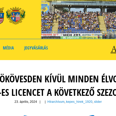
MÉDIA
JEGYVÁSÁRLÁS
ZÖKÖVESDEN KÍVÜL MINDEN ÉLV
-ES LICENCET A KÖVETKEZŐ SZE
23. április, 2024
|
|
Hírarchívum
,
kepes_hirek_1920
,
slider