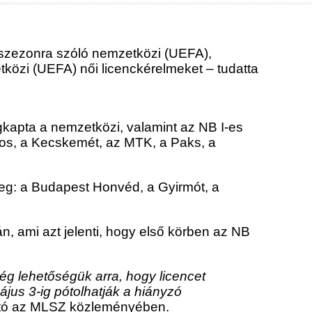
. szezonra szóló nemzetközi (UEFA),
közi (UEFA) női licenckérelmeket – tudatta
gkapta a nemzetközi, valamint az NB I-es
ros, a Kecskemét, az MTK, a Paks, a
eg: a Budapest Honvéd, a Gyirmót, a
 ami azt jelenti, hogy első körben az NB
ég lehetőségük arra, hogy licencet
jus 3-ig pótolhatják a hiányzó
tó az MLSZ közleményében.