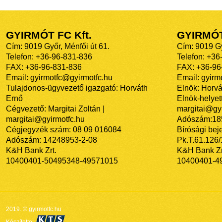
GYIRMÓT FC Kft.
GYIRMÓ
Cím: 9019 Győr, Ménfői út 61.
Cím: 9019 Gy
Telefon: +36-96-831-836
Telefon: +36
FAX: +36-96-831-836
FAX: +36-96
Email: gyirmotfc@gyirmotfc.hu
Email: gyir
Tulajdonos-ügyvezető igazgató: Horváth
Elnök: Horvá
Ernő
Elnök-helyett
Cégvezető: Margitai Zoltán |
margitai@gyi
margitai@gyirmotfc.hu
Adószám:18
Cégjegyzék szám: 08 09 016084
Bírósági bej
Adószám: 14248953-2-08
Pk.T.61.126
K&H Bank Zrt.
K&H Bank Zr
10400401-50495348-49571015
10400401-4
2019. © gyirmotfc.hu