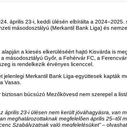
. április 23-i, keddi ülésén elbírálta a 2024–2025
zeti másodosztályú (Merkantil Bank Liga) és nemzet
lapján a kiesés elkerüléséért hajtó Kisvárda is me
n, a másodosztályú Győr, a Fehérvár FC, a Ferencvá
eg is rendelkezik érvényes licenccel.
 jelenlegi Merkantil Bank Liga-együttesek kapták m
 a Vasas.
biztosan búcsúzó Mezőkövesd nem szerepel a listán,
 április 23-i ülésen nem került jóváhagyásra, van m
ban meghatározottaknak megfelelően április 25–től má
icenc Szabályzatnak való megfelelésüket”
– olvasha