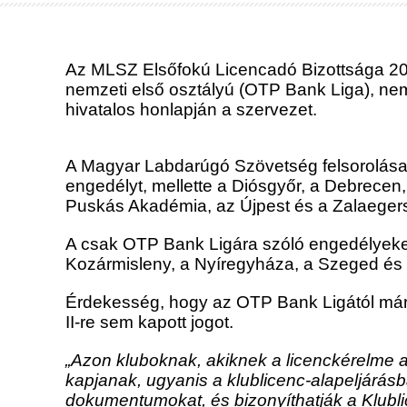
Az MLSZ Elsőfokú Licencadó Bizottsága 2024
nemzeti első osztályú (OTP Bank Liga), nem
hivatalos honlapján a szervezet.
A Magyar Labdarúgó Szövetség felsorolása a
engedélyt, mellette a Diósgyőr, a Debrece
Puskás Akadémia, az Újpest és a Zalaegersz
A csak OTP Bank Ligára szóló engedélyeket
Kozármisleny, a Nyíregyháza, a Szeged és
Érdekesség, hogy az OTP Bank Ligától már 
II-re sem kapott jogot.
„Azon kluboknak, akiknek a licenckérelme az
kapjanak, ugyanis a klublicenc-alapeljárás
dokumentumokat, és bizonyíthatják a Klubl