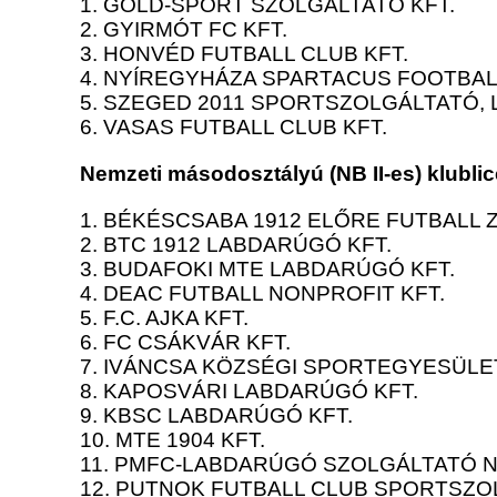
1. GOLD-SPORT SZOLGÁLTATÓ KFT.
2. GYIRMÓT FC KFT.
3. HONVÉD FUTBALL CLUB KFT.
4. NYÍREGYHÁZA SPARTACUS FOOTBAL
5. SZEGED 2011 SPORTSZOLGÁLTATÓ,
6. VASAS FUTBALL CLUB KFT.
Nemzeti másodosztályú (NB II-es) klublic
1. BÉKÉSCSABA 1912 ELŐRE FUTBALL Z
2. BTC 1912 LABDARÚGÓ KFT.
3. BUDAFOKI MTE LABDARÚGÓ KFT.
4. DEAC FUTBALL NONPROFIT KFT.
5. F.C. AJKA KFT.
6. FC CSÁKVÁR KFT.
7. IVÁNCSA KÖZSÉGI SPORTEGYESÜLE
8. KAPOSVÁRI LABDARÚGÓ KFT.
9. KBSC LABDARÚGÓ KFT.
10. MTE 1904 KFT.
11. PMFC-LABDARÚGÓ SZOLGÁLTATÓ N
12. PUTNOK FUTBALL CLUB SPORTSZO