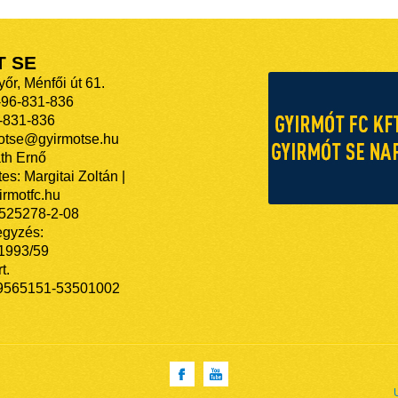
T SE
őr, Ménfői út 61.
-96-831-836
-831-836
motse@gyirmotse.hu
th Ernő
es: Margitai Zoltán |
rmotfc.hu
525278-2-08
egyzés:
/1993/59
t.
9565151-53501002