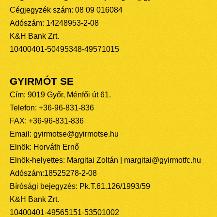
Cégjegyzék szám: 08 09 016084
Adószám: 14248953-2-08
K&H Bank Zrt.
10400401-50495348-49571015
GYIRMÓT SE
Cím: 9019 Győr, Ménfői út 61.
Telefon: +36-96-831-836
FAX: +36-96-831-836
Email: gyirmotse@gyirmotse.hu
Elnök: Horváth Ernő
Elnök-helyettes: Margitai Zoltán | margitai@gyirmotfc.hu
Adószám:18525278-2-08
Bírósági bejegyzés: Pk.T.61.126/1993/59
K&H Bank Zrt.
10400401-49565151-53501002