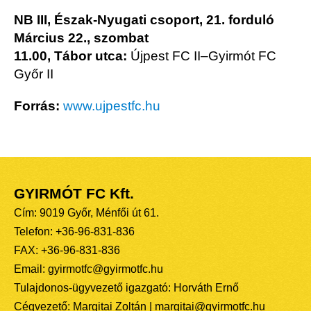
NB III, Észak-Nyugati csoport, 21. forduló
Március 22., szombat
11.00, Tábor utca:
Újpest FC II–Gyirmót FC
Győr II
Forrás:
www.ujpestfc.hu
GYIRMÓT FC Kft.
Cím: 9019 Győr, Ménfői út 61.
Telefon: +36-96-831-836
FAX: +36-96-831-836
Email: gyirmotfc@gyirmotfc.hu
Tulajdonos-ügyvezető igazgató: Horváth Ernő
Cégvezető: Margitai Zoltán | margitai@gyirmotfc.hu