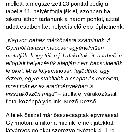
mellett, a megszerzett 23 ponttal pedig a
tabella 11. helyét foglalják el, azonban ha
sikerül itthon tartanunk a három pontot, azzal
adott esetben két helyet is előrébb léphetnénk.
„Nagyon nehéz mérkőzésre számítunk. A
Gyirmót tavaszi meccsei egyértelműen
mutatják, hogy télen jól alakultak át, a tabellán
elfoglalt helyezésük alapján nem becsülhetjük
le őket. Mi is folyamatosan fejlődünk, úgy
érzem, egyre stabilabb a csapat és remélem,
most már ez az eredményekben is
visszaköszön majd”
– árulta el várakozásait
fiatal középpályásunk, Mező Dezső.
A felek ősszel már összecsaptak egymással
Gyirmóton, amikor a mieink remek játékkal,
látványos gólokat szerezve győztek 4–1-re