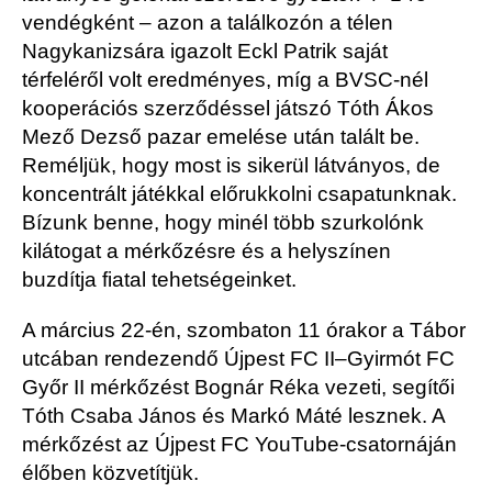
vendégként – azon a találkozón a télen
Nagykanizsára igazolt Eckl Patrik saját
térfeléről volt eredményes, míg a BVSC-nél
kooperációs szerződéssel játszó Tóth Ákos
Mező Dezső pazar emelése után talált be.
Reméljük, hogy most is sikerül látványos, de
koncentrált játékkal előrukkolni csapatunknak.
Bízunk benne, hogy minél több szurkolónk
kilátogat a mérkőzésre és a helyszínen
buzdítja fiatal tehetségeinket.
A március 22-én, szombaton 11 órakor a Tábor
utcában rendezendő Újpest FC II–Gyirmót FC
Győr II mérkőzést Bognár Réka vezeti, segítői
Tóth Csaba János és Markó Máté lesznek. A
mérkőzést az Újpest FC YouTube-csatornáján
élőben közvetítjük.