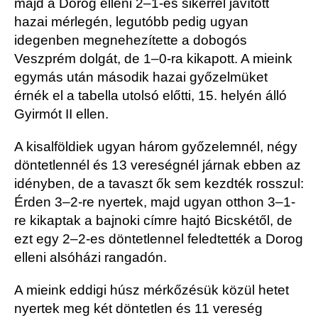
majd a Dorog elleni 2–1-es sikerrel javított
hazai mérlegén, legutóbb pedig ugyan
idegenben megnehezítette a dobogós
Veszprém dolgát, de 1–0-ra kikapott. A mieink
egymás után második hazai győzelmüket
érnék el a tabella utolsó előtti, 15. helyén álló
Gyirmót II ellen.
A kisalföldiek ugyan három győzelemnél, négy
döntetlennél és 13 vereségnél járnak ebben az
idényben, de a tavaszt ők sem kezdték rosszul:
Érden 3–2-re nyertek, majd ugyan otthon 3–1-
re kikaptak a bajnoki címre hajtó Bicskétől, de
ezt egy 2–2-es döntetlennel feledtették a Dorog
elleni alsóházi rangadón.
A mieink eddigi húsz mérkőzésük közül hetet
nyertek meg két döntetlen és 11 vereség