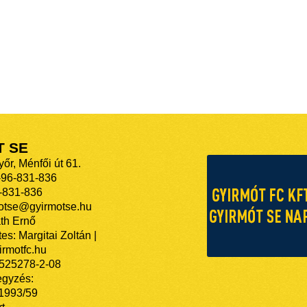
T SE
őr, Ménfői út 61.
-96-831-836
-831-836
motse@gyirmotse.hu
th Ernő
es: Margitai Zoltán |
rmotfc.hu
525278-2-08
egyzés:
/1993/59