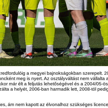
zredfordulóig a megyei bajnokságokban szerepelt. 20
cként meg is nyert. Az osztályváltást nem vállalta 
kor már élt a feljutás lehetőségével és a 2004/05-ö
zálta a helyét, 2006-ban harmadik lett, 2008-tól pedi
tes, ám nem kapott az élvonalhoz szükséges licence