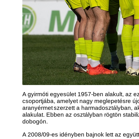
A gyirmóti egyesület 1957-ben alakult, az e
csoportjába, amelyet nagy meglepetésre újon
aranyérmet
szerzett a harmadosztályban, ak
alakulat. Ebben az osztályban rögtön stabili
dobogón.
A 2008/09-es idényben bajnok lett az együt