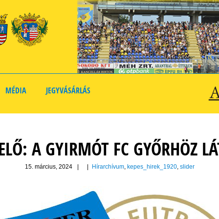
MÉDIA
JEGYVÁSÁRLÁS
YELŐ: A GYIRMÓT FC GYŐRHÖZ L
15. március, 2024
|
|
Hírarchívum
,
kepes_hirek_1920
,
slider