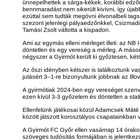
ünnepelhettek a sárga-kékek, korábbi edzőn
bennmaradást nem sikerült kivívni, így úja
ezúttal sem tudták megóvni élvonalbeli tags
szezont jelenlegi pályaedzőnkkel, Csizmadi
Tamási Zsolt váltotta a kispadon.
Ami az egymás elleni mérleget illeti: az N
döntetlen és egy vereség a mérleg. A máso
négyszer a Gyirmót került ki győztesen, ké
Az őszi idényben kétszer is találkoztunk v
jutásért 3–1-re bizonyultunk jobbnak az Ill
A gyirmótiak 2024-ben egy vereséget szenv
ezen kívül 3-3 győzelem és döntetlen a statis
Ellenfelünk játékosai közül Adamcsek Mát
között játszott korosztályos csapatainkban 
A Gyirmót FC Győr ellen vasárnap 14 órako
szöveges tudósítás formájában is jelentkezü