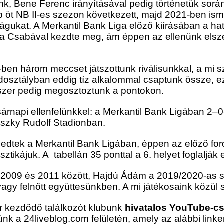
k, Bene Ferenc irányításával pedig történetük során
bb öt NB II-es szezon következett, majd 2021-ben is
águkat. A Merkantil Bank Liga előző kiírásában a ha
a Csabával kezdte meg, ám éppen az ellenünk elszen
B I-ben három meccset játszottunk riválisunkkal, a m
dosztályban eddig tíz alkalommal csaptunk össze, e
tszer pedig megosztoztunk a pontokon.
asárnapi ellenfelünkkel: a Merkantil Bank Ligában 2
ovszky Rudolf Stadionban.
edtek a Merkantil Bank Ligában, éppen az előző for
ztikájuk. A tabellán 35 ponttal a 6. helyet foglalják e
é 2009 és 2011 között, Hajdú Ádám a 2019/2020-as
vagy felnőtt együttesünkben. A mi játékosaink közül s
r kezdődő találkozót klubunk
hivatalos YouTube-cs
nk a 24liveblog.com felületén, amely az alábbi linke