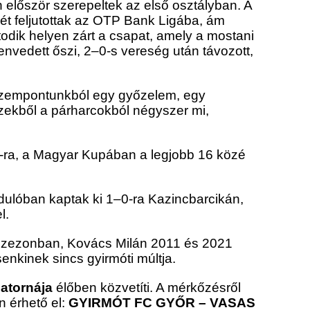
 először szerepeltek az első osztályban. A
mét feljutottak az OTP Bank Ligába, ám
todik helyen zárt a csapat, amely a mostani
vedett őszi, 2–0-s vereség után távozott,
i szempontunkból egy győzelem, egy
zekből a párharcokból négyszer mi,
–0-ra, a Magyar Kupában a legjobb 16 közé
dulóban kaptak ki 1–0-ra Kazincbarcikán,
l.
 szezonban, Kovács Milán 2011 és 2021
enkinek sincs gyirmóti múltja.
atornája
élőben közvetíti. A mérkőzésről
n érhető el:
GYIRMÓT FC GYŐR – VASAS