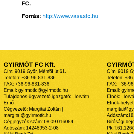
FC.
Forrás
:
http://www.vasasfc.hu
GYIRMÓT FC Kft.
GYIRMÓ
Cím: 9019 Győr, Ménfői út 61.
Cím: 9019 Gy
Telefon: +36-96-831-836
Telefon: +36
FAX: +36-96-831-836
FAX: +36-96
Email: gyirmotfc@gyirmotfc.hu
Email: gyir
Tulajdonos-ügyvezető igazgató: Horváth
Elnök: Horvá
Ernő
Elnök-helyett
Cégvezető: Margitai Zoltán |
margitai@gyi
margitai@gyirmotfc.hu
Adószám:18
Cégjegyzék szám: 08 09 016084
Bírósági bej
Adószám: 14248953-2-08
Pk.T.61.126