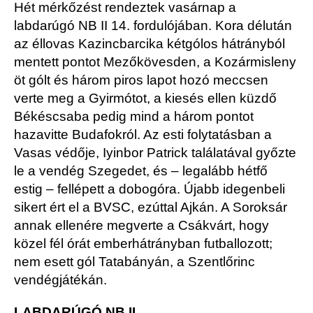
Hét mérkőzést rendeztek vasárnap a
labdarúgó NB II 14. fordulójában. Kora délután
az éllovas Kazincbarcika kétgólos hátrányból
mentett pontot Mezőkövesden, a Kozármisleny
öt gólt és három piros lapot hozó meccsen
verte meg a Gyirmótot, a kiesés ellen küzdő
Békéscsaba pedig mind a három pontot
hazavitte Budafokról. Az esti folytatásban a
Vasas védője, Iyinbor Patrick találatával győzte
le a vendég Szegedet, és – legalább hétfő
estig – fellépett a dobogóra. Újabb idegenbeli
sikert ért el a BVSC, ezúttal Ajkán. A Soroksár
annak ellenére megverte a Csákvárt, hogy
közel fél órát emberhátrányban futballozott;
nem esett gól Tatabányán, a Szentlőrinc
vendégjátékán.
LABDARÚGÓ NB II