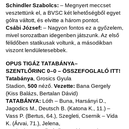
Schindler Szabolcs:
– Megnyert meccset
vesztettünk el, a BVSC két lehetőségből egyet
gólra váltott, és elvitte a három pontot.
Csábi József:
– Nagyon fontos ez a győzelem,
mivel sorozatban idegenben játszunk. Az első
félidőben statikusak voltunk, a másodikban
viszont lendületesebbek.
OPUS TIGÁZ TATABÁNYA–
SZENTLŐRINC 0–0 –
ÖSSZEFOGLALÓ ITT!
Tatabánya
, Grosics Gyula
Stadion,
500
néző.
Vezette:
Bana Gergely
(Kiss Balázs, Bertalan Dávid)
TATABÁNYA:
Lóth – Buna, Harsányi D.,
Jagodics M., Deutsch B. (Katona K., 11.) –
Vass P. (Bertus, 64.), Szegleti, Csernik – Vida
K. (Árvai, 71.), Jelena,