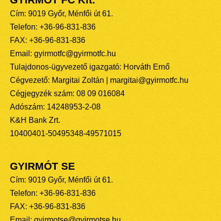
Cím: 9019 Győr, Ménfői út 61.
Telefon: +36-96-831-836
FAX: +36-96-831-836
Email: gyirmotfc@gyirmotfc.hu
Tulajdonos-ügyvezető igazgató: Horváth Ernő
Cégvezető: Margitai Zoltán | margitai@gyirmotfc.hu
Cégjegyzék szám: 08 09 016084
Adószám: 14248953-2-08
K&H Bank Zrt.
10400401-50495348-49571015
GYIRMÓT SE
Cím: 9019 Győr, Ménfői út 61.
Telefon: +36-96-831-836
FAX: +36-96-831-836
Email: gyirmotse@gyirmotse.hu