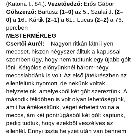
(Katona I., 84.).
Vezetőedző:
Erős Gábor
Gólszerző:
Bartusz
(1
–0
)
az 5., Szalai J.
(2
–
0
)
a 16., Kártik
(2
–1
)
a 61., Lucas
(2
–2
)
a 76.
percben
MESTERMÉRLEG
Csertői Aurél:
– Nagyon ritkán látni ilyen
meccset, hiszen négyszer álltuk a kapussal
szemben úgy, hogy nem tudtunk egy újabb gólt
lőni. Kétgólos előnyünknél három-négy
meccslabdánk is volt. Az első játékrészben az
ellenfelünk nyomott, de nekünk voltak
helyzeteink, amelyekből két gólt szereztünk. A
második félidőben is volt olyan lehetőségünk,
amit ha értékesítünk, véget érhetett volna a
meccs, ám két pontrúgásból két gólt kaptunk,
pedig tudtuk, hogy ezekből veszélyes az
ellenfél. Ennyi tiszta helyzet után van bennem