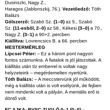
Dusinszki, Nagy Z.,
Haragos (Jablonszkij, 76.).
Vezetőedző:
Tóth
Balázs
Gólszerző:
Szabó Sz.
(1–0)
az 5., Szabó
Sz.
(11-esből, 2–0)
az 58., Kékesi
(3–0)
a 70.,
Nagy Z.
(3–1)
a 90+2. percben
Kiállítva:
Lovrencsics B. a 66. percben
MESTERMÉRLEG
Lipcsei Péter:
– Ez a három pont nagyon
fontos számunkra. A fiatalok is jól játszottak. A
kiállítás után tíz emberrel is voltak nagy
helyzeteink – megérdemelten nyertünk.
Tóth Balázs:
– A meccstervünk jól működött,
még a kiállítás után is volt esélyünk, de fejben
nem mindenki volt a pályán. A mentális erő is
döntő volt.
FC AJKA–BVSC-ZUGLÓ 0–1 (0–0) –