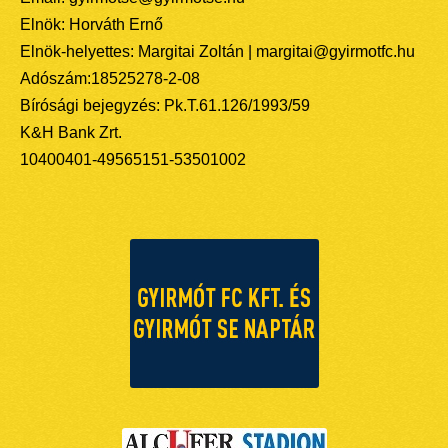
Elnök: Horváth Ernő
Elnök-helyettes: Margitai Zoltán | margitai@gyirmotfc.hu
Adószám:18525278-2-08
Bírósági bejegyzés: Pk.T.61.126/1993/59
K&H Bank Zrt.
10400401-49565151-53501002