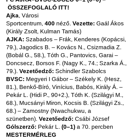
ÖSSZEFOGLALÓ ITT!
Ajka
, Városi
Sportcentrum,
400
néző.
Vezette:
Gaál Ákos
(Király Zsolt, Kulman Tamás)
AJKA:
Szabados – Frák, Kenderes (Kopácsi,
79.), Jagodics B. – Kovács N., Csizmadia Z.
(Bobál G., 58.), Tóth G., Pantovics, Garai –
Doncsecz, Borsos F. (Nagy K., 74.; Szarka Á.,
79.).
Vezetőedző:
Schindler Szabolcs
BVSC:
Megyeri I Gábor – Székely K. (Hesz,
81.), Benkő-Bíró, Vinícius, Babós, Király Á. –
Pekár L. (Hidi P., 90+2.), Tóth K. (Szilágyi M.,
68.), Mucsányi Miron, Kocsis B. (Szilágyi Zs.,
68.) – Zamostny (Nwachukwu, a
szünetben).
Vezetőedző:
Csábi József
Gólszerző:
Pekár L.
(0–1)
a 70. percben
MESTERMÉRLEG