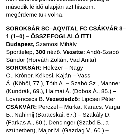
második félidő alapján azt hiszem,
megérdemeltük volna.
SOROKSÁR SC
–
AQVITAL FC CSÁKVÁR 3–
1 (1–0) –
ÖSSZEFOGLALÓ ITT!
Budapest,
Szamosi Mihály
Sporttelep,
300
néző.
Vezette:
Andó-Szabó
Sándor (Horváth Zoltán, Vad Anita)
SOROKSÁR:
Holczer – Nagy
O., Króner, Kékesi, Kaján – Vass
Á. (Köböl, 77.), Tóth A. – Szabó Sz., Manner
(Kundrák, 69.), Halmai Á. (Dobos Á., 85.) –
Lovrencsics B.
Vezetőedző:
Lipcsei Péter
CSÁKVÁR:
Perczel – Murka, Karacs, Varga
B., Nahirnij (Baracskai, 67.) – Szakály D.
(Farkas A., 60.), Dencinger (Szabó B., a
szünetben), Major M. (Gazdag V., 60.) –