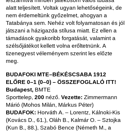
leszámítva minden játékosom valós tudása
alatt teljesített. Voltak ugyan lehetőségeink, de
nem érdemeltünk győzelmet, ahogyan a
Tatabánya sem. Nehéz volt folyamatosan és jól
játszani a házigazda stílusa miatt. Ez ellen a
támadások gyakoribb forgatását, valamint a
szélsőjátékot kellett volna erőltetnünk. A
tizenegyest véleményem szerint les előzte
meg.
BUDAFOKI MTE–BÉKÉSCSABA 1912
ELŐRE 0–1 (0–0)
–
ÖSSZEFOGLALÓ ITT!
Budapest,
BMTE
Sporttelep,
200
néző.
Vezette:
Zimmermann
Márió (Mohos Milán, Márkus Péter)
BUDAFOK:
Horváth A. – Lorentz, Kálnoki-Kis
(Kovács D., 61.), Oláh B., Kalmár O. – Sztojka
(Kun B., 88.), Szabó Bence (Németh M., a