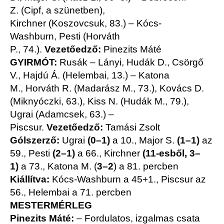
Z. (Cipf, a szünetben),
Kirchner (Koszovcsuk, 83.) – Kócs-
Washburn, Pesti (Horváth
P., 74.).
Vezetőedző:
Pinezits Máté
GYIRMÓT:
Rusák – Lányi, Hudák D., Csörgő
V., Hajdú Á. (Helembai, 13.) – Katona
M., Horváth R. (Madarász M., 73.), Kovács D.
(Miknyóczki, 63.), Kiss N. (Hudák M., 79.),
Ugrai (Adamcsek, 63.) –
Piscsur.
Vezetőedző:
Tamási Zsolt
Gólszerző:
Ugrai
(0–1)
a 10., Major S.
(1–1)
az
59., Pesti
(2–1)
a 66., Kirchner
(11-esből, 3–
1)
a 73., Katona M. (
3–2
) a 81. percben
Kiállítva:
Kócs-Washburn a 45+1., Piscsur az
56., Helembai a 71. percben
MESTERMÉRLEG
Pinezits Máté:
– Fordulatos, izgalmas csata