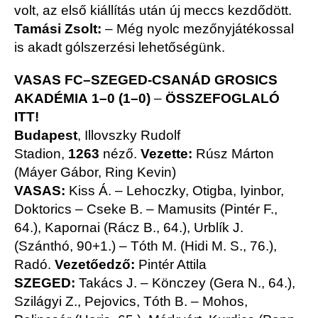
volt, az első kiállítás után új meccs kezdődött.
Tamási Zsolt:
– Még nyolc mezőnyjátékossal
is akadt gólszerzési lehetőségünk.
VASAS FC–SZEGED-CSANÁD GROSICS
AKADÉMIA 1–0 (1–0)
–
ÖSSZEFOGLALÓ
ITT!
Budapest
, Illovszky Rudolf
Stadion,
1263
néző.
Vezette:
Rúsz Márton
(Máyer Gábor, Ring Kevin)
VASAS:
Kiss Á. – Lehoczky, Otigba, Iyinbor,
Doktorics – Cseke B. – Mamusits (Pintér F.,
64.), Kapornai (Rácz B., 64.), Urblík J.
(Szánthó, 90+1.) – Tóth M. (Hidi M. S., 76.),
Radó.
Vezetőedző:
Pintér Attila
SZEGED:
Takács J. – Könczey (Gera N., 64.),
Szilágyi Z., Pejovics, Tóth B. – Mohos,