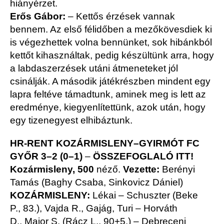
hiányérzet.
Erős Gábor:
– Kettős érzések vannak
bennem. Az első félidőben a mezőkövesdiek ki
is végezhettek volna bennünket, sok hibánkból
kettőt kihasználtak, pedig készültünk arra, hogy
a labdaszerzések utáni átmeneteket jól
csinálják. A második játékrészben mindent egy
lapra feltéve támadtunk, aminek meg is lett az
eredménye, kiegyenlítettünk, azok után, hogy
egy tizenegyest elhibáztunk.
HR-RENT KOZÁRMISLENY–GYIRMÓT FC
GYŐR
3–2 (0–1)
–
ÖSSZEFOGLALÓ ITT!
Kozármisleny, 500
néző.
Vezette:
Berényi
Tamás (Baghy Csaba, Sinkovicz Dániel)
KOZÁRMISLENY:
Lékai – Schuszter (Beke
P., 83.), Vajda R., Gajág, Turi – Horváth
D., Major S. (Rácz L., 90+5.) – Debreceni