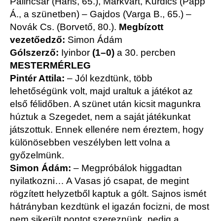
Palincsár (Haris, 65.), Márkvárt, Kurdics (Papp
Á., a szünetben) – Gajdos (Varga B., 65.) –
Novák Cs. (Borvető, 80.).
Megbízott
vezetőedző:
Simon Ádám
Gólszerző:
Iyinbor
(1–0)
a 30. percben
MESTERMÉRLEG
Pintér Attila:
– Jól kezdtünk, több
lehetőségünk volt, majd uraltuk a játékot az
első félidőben. A szünet után kicsit magunkra
húztuk a Szegedet, nem a saját játékunkat
játszottuk. Ennek ellenére nem éreztem, hogy
különösebben veszélyben lett volna a
győzelmünk.
Simon Ádám:
– Megpróbálok higgadtan
nyilatkozni… A Vasas jó csapat, de megint
rögzített helyzetből kaptuk a gólt. Sajnos ismét
hátrányban kezdtünk el igazán focizni, de most
nem sikerült pontot szereznünk, pedig a