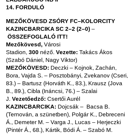
14. FORDULÓ
MEZŐKÖVESD ZSÓRY FC–KOLORCITY
KAZINCBARCIKA SC 2–2 (2–0)
–
ÖSSZEFOGLALÓ ITT!
Mezőkövesd,
Városi
Stadion,
300
néző.
Vezette:
Takács Ákos
(Szabó Dániel, Nagy Viktor)
MEZŐKÖVESD:
Deczki – Kojnok, Zachán,
Bora, Vajda S. – Posztobányi, Zvekanov (Cseri,
83.) – Bartusz (Horváth K., 83.), Krausz (Jova
B., 89.), Cibla (Ináncsi, 76.) – Szalai
J.
Vezetőedző:
Csertői Aurél
KAZINCBARCIKA:
Dojcsák – Bacsa B.
(Ternován, a szünetben), Polgár K., Debreceni
Á., Demeter M. – Varga J., Lucas – Herjeczki
(Pintér Á., 68.), Kártik, Bódi Á. – Szabó M.