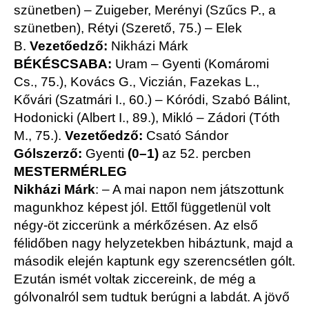
szünetben) – Zuigeber, Merényi (Szűcs P., a
szünetben), Rétyi (Szerető, 75.) – Elek
B.
Vezetőedző:
Nikházi Márk
BÉKÉSCSABA:
Uram – Gyenti (Komáromi
Cs., 75.), Kovács G., Viczián, Fazekas L.,
Kővári (Szatmári I., 60.) – Kóródi, Szabó Bálint,
Hodonicki (Albert I., 89.), Mikló – Zádori (Tóth
M., 75.).
Vezetőedző:
Csató Sándor
Gólszerző:
Gyenti
(0–1)
az 52. percben
MESTERMÉRLEG
Nikházi Márk
: – A mai napon nem játszottunk
magunkhoz képest jól. Ettől függetlenül volt
négy-öt ziccerünk a mérkőzésen. Az első
félidőben nagy helyzetekben hibáztunk, majd a
második elején kaptunk egy szerencsétlen gólt.
Ezután ismét voltak ziccereink, de még a
gólvonalról sem tudtuk berúgni a labdát. A jövő