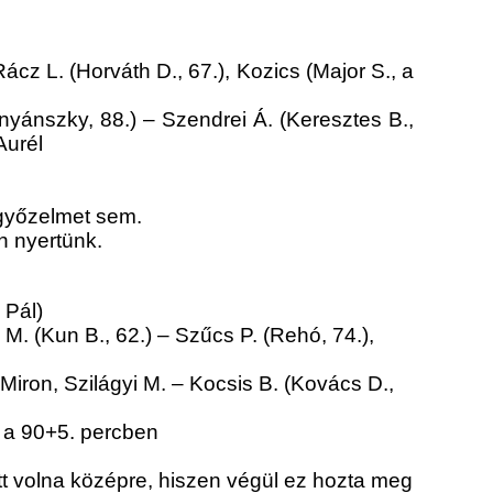
Rácz L. (Horváth D., 67.), Kozics (Major S., a
nyánszky, 88.) – Szendrei Á. (Keresztes B.,
Aurél
 győzelmet sem.
n nyertünk.
 Pál)
M. (Kun B., 62.) – Szűcs P. (Rehó, 74.),
 Miron, Szilágyi M. – Kocsis B. (Kovács D.,
) a 90+5. percben
t volna középre, hiszen végül ez hozta meg