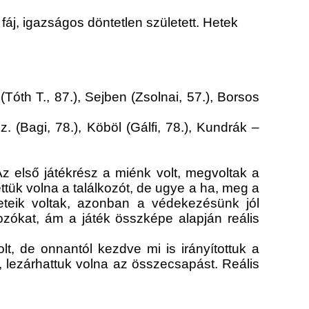
áj, igazságos döntetlen született. Hetek
óth T., 87.), Sejben (Zsolnai, 57.), Borsos
(Bagi, 78.), Köböl (Gálfi, 78.), Kundrák –
Az első játékrész a miénk volt, megvoltak a
tük volna a találkozót, de ugye a ha, meg a
eteik voltak, azonban a védekezésünk jól
kozókat, ám a játék összképe alapján reális
lt, de onnantól kezdve mi is irányítottuk a
, lezárhattuk volna az összecsapást. Reális