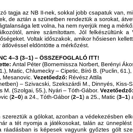
zó tagja az NB II-nek, sokkal jobb csapatuk van, min
k, de aztán a szünetben rendeztük a sorokat, átvett
ságtalansága lett volna, ha nem nyerjük meg a mérkő
álkozótól, amire számítottam. Jól felkészültünk 
tőségeket. Voltak időszakok, amikor hősiesen kelle
átlövéssel eldöntötte a mérkőzést.
 4–3 (3–1)
–
ÖSSZEFOGLALÓ ITT!
ette:
Antal Péter (Bornemissza Norbert, Berényi Áko
.), Matic, Chlumecky – Cipetic, Bíró B. (Puclin, 61.), 
), Mesanovic.
Vezetőedző:
Révész Attila
etben) – Szivacski, Szekszárdi M., Dinnyés, Kiss-
s M. (Szolgai, 55.), Nyári – Tóth-Gábor.
Vezetőedző
vic (
2–0
) a 24., Tóth-Gábor (
2–1
) a 25., Matic (
3–1
) 
n szereztük a gólokat, azonban a védekezésben elk
n már a tét nyomja a játékosokat, talán az ünneplé
 a ráadásban is képesek vagyunk győztes gólt s