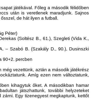
sapat játékával. Főleg a második félidőben
eccs után is veretlenek maradjunk. Sajnos
szel, de hát ilyen a futball.
ág Péter)
rekas (Soltész B., 61.), Szegleti (Vida K.,
 A. – Szabó B. (Szakály D., 90.), Dusinszki
 a 90+2. percben
n még vezettünk, aztán a második játékrész
ockáztatunk. Amíg ezen nem változtatunk,
időben kihagytuk őket. A másodikban hamar
adultan játszhattunk, további helyzeteket
l zárni. Egy tizenegyest megkaptunk, kettőt