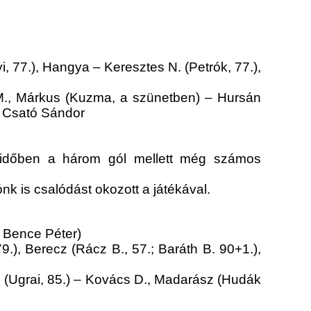
, 77.), Hangya – Keresztes N. (Petrók, 77.),
 M., Márkus (Kuzma, a szünetben) – Hursán
:
Csató Sándor
félidőben a három gól mellett még számos
k is csalódást okozott a játékával.
a Bence Péter)
9.), Berecz (Rácz B., 57.; Baráth B. 90+1.),
. (Ugrai, 85.) – Kovács D., Madarász (Hudák