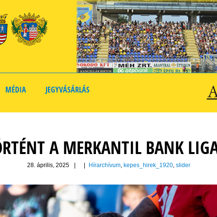
MÉDIA
JEGYVÁSÁRLÁS
TÖRTÉNT A MERKANTIL BANK LIG
28. április, 2025
|
|
Hírarchívum
,
kepes_hirek_1920
,
slider