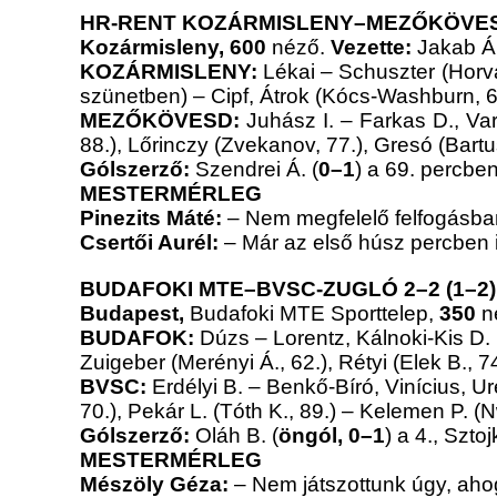
HR-RENT KOZÁRMISLENY–MEZŐKÖVESD
Kozármisleny, 600
néző.
Vezette:
Jakab Á
KOZÁRMISLENY:
Lékai – Schuszter (Horvát
szünetben) – Cipf, Átrok (Kócs-Washburn, 67
MEZŐKÖVESD:
Juhász I. – Farkas D., Va
88.), Lőrinczy (Zvekanov, 77.), Gresó (Bartus
Gólszerző:
Szendrei Á. (
0–1
) a 69. percbe
MESTERMÉRLEG
Pinezits Máté:
– Nem megfelelő felfogásban
Csertői Aurél:
– Már az első húsz percben
BUDAFOKI MTE–BVSC-ZUGLÓ
2–2 (1–2
Budapest,
Budafoki MTE Sporttelep,
350
n
BUDAFOK:
Dúzs – Lorentz, Kálnoki-Kis D. 
Zuigeber (Merényi Á., 62.), Rétyi (Elek B., 7
BVSC:
Erdélyi B. – Benkő-Bíró, Vinícius, Ur
70.), Pekár L. (Tóth K., 89.) – Kelemen P. 
Gólszerző:
Oláh B. (
öngól, 0–1
) a 4., Sztoj
MESTERMÉRLEG
Mészöly Géza:
– Nem játszottunk úgy, ahog