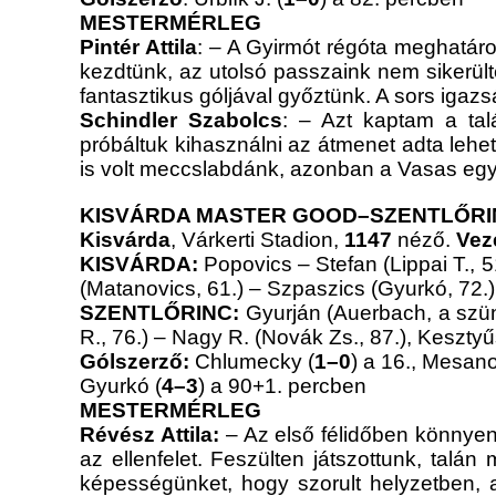
MESTERMÉRLEG
Pintér Attila
: – A Gyirmót régóta meghatáro
kezdtünk, az utolsó passzaink nem sikerülte
fantasztikus góljával győztünk. A sors igaz
Schindler Szabolcs
: – Azt kaptam a tal
próbáltuk kihasználni az átmenet adta lehe
is volt meccslabdánk, azonban a Vasas egy 
KISVÁRDA MASTER GOOD–SZENTLŐRINC
Kisvárda
, Várkerti Stadion,
1147
néző.
Vez
KISVÁRDA:
Popovics – Stefan (Lippai T., 51
(Matanovics, 61.) – Szpaszics (Gyurkó, 72.
SZENTLŐRINC:
Gyurján (Auerbach, a szün
R., 76.) – Nagy R. (Novák Zs., 87.), Kesztyű
Gólszerző:
Chlumecky (
1–0
) a 16., Mesano
Gyurkó (
4–3
) a 90+1. percben
MESTERMÉRLEG
Révész Attila:
– Az első félidőben könnye
az ellenfelet. Feszülten játszottunk, talá
képességünket, hogy szorult helyzetben,