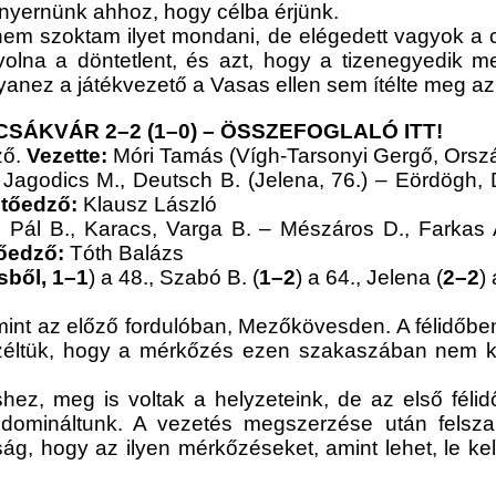
nyernünk ahhoz, hogy célba érjünk.
nem szoktam ilyet mondani, de elégedett vagyok a c
olna a döntetlent, és azt, hogy a tizenegyedik m
anez a játékvezető a Vasas ellen sem ítélte meg az ős
CSÁKVÁR 2–2 (1–0)
–
ÖSSZEFOGLALÓ ITT!
ő.
Vezette:
Móri Tamás (Vígh-Tarsonyi Gergő, Orsz
Jagodics M., Deutsch B. (Jelena, 76.) – Eördögh, De
tőedző:
Klausz László
.), Pál B., Karacs, Varga B. – Mészáros D., Farkas
őedző:
Tóth Balázs
sből, 1–1
) a 48., Szabó B. (
1–2
) a 64., Jelena (
2–2
)
mint az előző fordulóban, Mezőkövesden. A félidőbe
széltük, hogy a mérkőzés ezen szakaszában nem k
hez, meg is voltak a helyzeteink, de az első fél
 domináltunk. A vezetés megszerzése után felszab
ság, hogy az ilyen mérkőzéseket, amint lehet, le kel