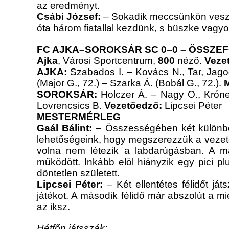
az eredményt.
Csábi József:
– Sokadik meccsünkön veszít
óta három fiatallal kezdünk, s büszke vagy
FC AJKA–SOROKSÁR SC 0–0 –
ÖSSZEF
Ajka
, Városi Sportcentrum,
800
néző.
Veze
AJKA:
Szabados I. – Kovács N., Tar, Jagod
(Major G., 72.) – Szarka Á. (Bobál G., 72.).
SOROKSÁR:
Holczer Á. – Nagy O., Króner
Lovrencsics B.
Vezetőedző:
Lipcsei Péter
MESTERMÉRLEG
Gaál Bálint:
– Összességében két különböző
lehetőségeink, hogy megszerezzük a vezetés
volna nem létezik a labdarúgásban. A má
működött. Inkább elöl hiányzik egy pici pl
döntetlen született.
Lipcsei Péter:
– Két ellentétes félidőt já
játékot. A második félidő már abszolút a m
az iksz.
Hétfőn játsszák: