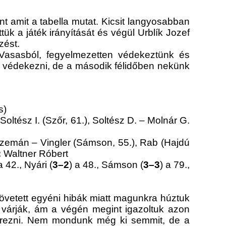
t amit a tabella mutat. Kicsit langyosabban
ük a játék irányítását és végül Urblík Jozef
zést.
a Vasasból, fegyelmezetten védekeztünk és
tt védekezni, de a második félidőben nekünk
s)
Soltész I. (Szőr, 61.), Soltész D. – Molnár G.
Szemán – Vingler (Sámson, 55.), Rab (Hajdú
:
Waltner Róbert
a 42., Nyári (
3–2
) a 48., Sámson (
3–3
) a 79.,
övetett egyéni hibák miatt magunkra húztuk
st várják, ám a végén megint igazoltuk azon
zerezni. Nem mondunk még ki semmit, de a