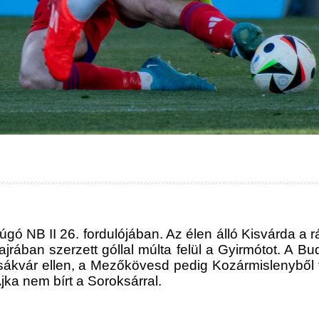
gó NB II 26. fordulójában. Az élen álló Kisvárda a rá
ajrában szerzett góllal múlta felül a Gyirmótot. A 
a Csákvár ellen, a Mezőkövesd pedig Kozármislenyből
ka nem bírt a Soroksárral.