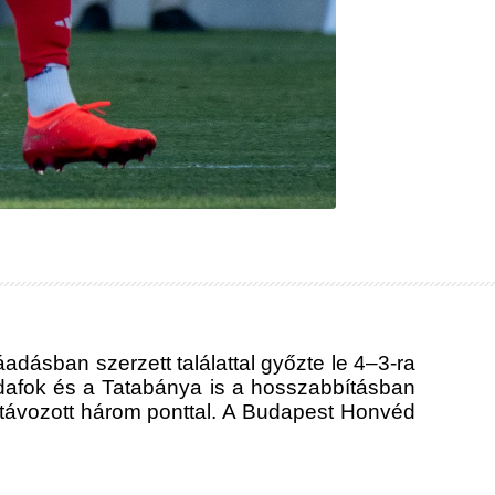
adásban szerzett találattal győzte le 4–3-ra
Budafok és a Tatabánya is a hosszabbításban
 távozott három ponttal. A Budapest Honvéd