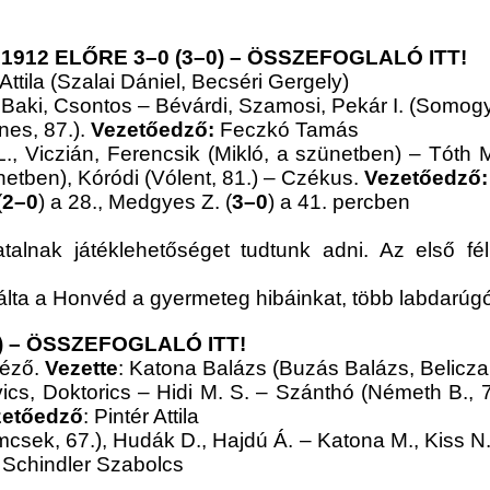
12 ELŐRE 3–0 (3–0) –
ÖSSZEFOGLALÓ ITT!
Attila
(Szalai Dániel, Becséri Gergely)
, Baki, Csontos – Bévárdi, Szamosi, Pekár I. (Somogyi
nes, 87.).
Vezetőedző:
Feczkó Tamás
, Viczián, Ferencsik (Mikló, a szünetben) – Tóth
netben), Kóródi (Vólent, 81.) – Czékus.
Vezetőedző
(
2–0
) a 28., Medgyes Z. (
3–0
) a 41. percben
talnak játéklehetőséget tudtunk adni. Az első 
álta a Honvéd a gyermeteg hibáinkat, több labdarúgón
) –
ÖSSZEFOGLALÓ ITT!
éző.
Vezette
: Katona Balázs (Buzás Balázs, Belicz
vics, Doktorics – Hidi M. S. – Szánthó (Németh B., 7
zetőedző
: Pintér Attila
csek, 67.), Hudák D., Hajdú Á. – Katona M., Kiss N
Schindler Szabolcs