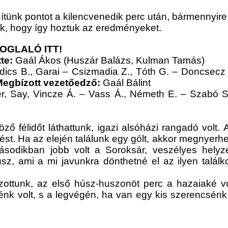
ünk pontot a kilencvenedik perc után, bármennyire f
ok, hogy így hoztuk az eredményeket.
OGLALÓ ITT!
tte:
Gaál Ákos (Huszár Balázs, Kulman Tamás)
ics B., Garai – Csizmadia Z., Tóth G. – Doncsecz (T
Megbízott vezetőedző:
Gaál Bálint
, Say, Vincze Á. – Vass Á., Németh E. – Szabó Sz. 
 félidőt láthattunk, igazi alsóházi rangadó volt. 
t. Ha az elején találunk egy gólt, akkor megnyerhet
sodikban jobb volt a Soroksár, veszélyes helyz
usz, ami a mi javunkra dönthetné el az ilyen talál
tszottunk, az első húsz-huszonöt perc a hazaiaké vo
iénk volt, s a legvégén, ha van egy kis szerencsénk