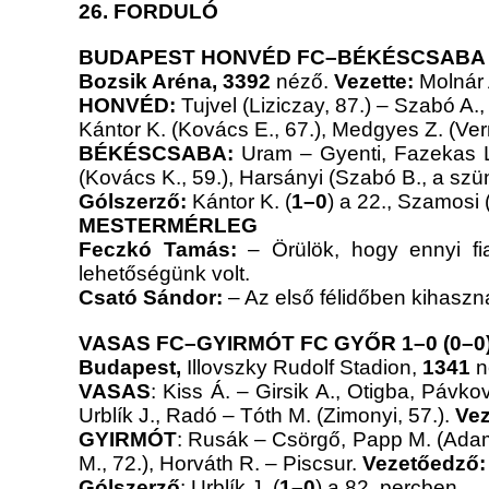
2
6. FORDULÓ
BUDAPEST HONVÉD FC–BÉKÉSCSABA 19
Bozsik Aréna, 3392
néző.
Vezette:
Molnár 
HONVÉD:
Tujvel (Liziczay, 87.) – Szabó A.
Kántor K. (Kovács E., 67.), Medgyes Z. (Ver
BÉKÉSCSABA:
Uram – Gyenti, Fazekas L.
(Kovács K., 59.), Harsányi (Szabó B., a szü
Gólszerző:
Kántor K. (
1–0
) a 22., Szamosi 
MESTERMÉRLEG
Feczkó Tamás:
– Örülök, hogy ennyi fia
lehetőségünk volt.
Csató Sándor:
– Az első félidőben kihaszn
VASAS FC–GYIRMÓT FC GYŐR 1–0 (0–0
Budapest,
Illovszky Rudolf Stadion,
1341
n
VASAS
: Kiss Á. – Girsik A., Otigba, Pávko
Urblík J., Radó – Tóth M. (Zimonyi, 57.).
Ve
GYIRMÓT
: Rusák – Csörgő, Papp M. (Adam
M., 72.), Horváth R. – Piscsur.
Vezetőedző:
Gólszerző
: Urblík J. (
1–0
) a 82. percben