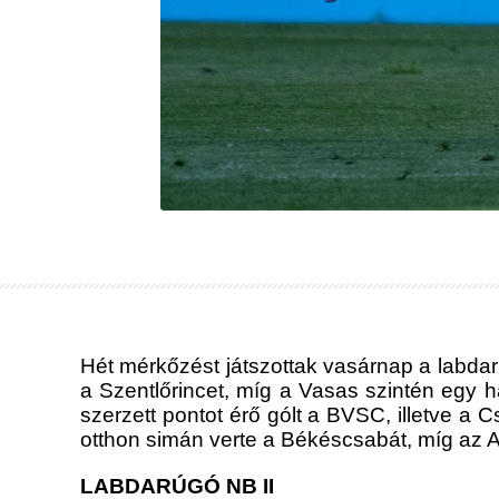
Hét mérkőzést játszottak vasárnap a labdarú
a Szentlőrincet, míg a Vasas szintén egy h
szerzett pontot érő gólt a BVSC, illetve 
otthon simán verte a Békéscsabát, míg az Aj
LABDARÚGÓ NB II