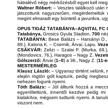
hátralévő négy mérkőzésből egyet kell meg
Waltner Róbert:
– Vesztes találkozó után 
játszottunk nagyszerűen, megérdemeltük v
megint elmaradt egy büntető a javunkra, ugy
OPUS TIGÁZ TATABÁNYA–AQVITAL FC 
Tatabánya,
Grosics Gyula Stadion,
700
néz
TATABÁNYA:
Bese Balázs – Harsányi D., 
89.), Katona K. – Csernik, Árvai, Lapu.
Veze
CSÁKVÁR:
Zelizi – Szalai P. (Murka, 69
(Mondovics, 76.), Haragos – Nagy Z.
Vezet
Gólszerző:
Árvai (
1–0
) a 36., Nagy Z. (
11-e
MESTERMÉRLEG
Klausz László:
– Ugyanaz történt velünk, 
elején rögtön gólt kaptunk, pedig megbe
nehezen fogunk nyerni.
Tóth Balázs:
– Jól álltunk hozzá a meccs
egyenlítettünk, innentől kezdve pedig mi
kialakítva, mégsem tudtunk nyerni. A tanul
viszont nem.