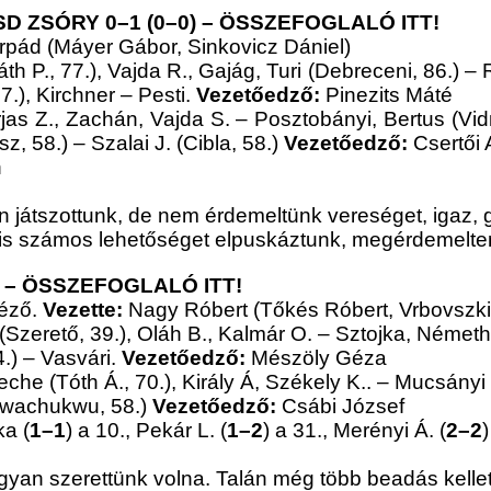
 ZSÓRY 0–1 (0–0) –
ÖSSZEFOGLALÓ ITT!
rpád (Máyer Gábor, Sinkovicz Dániel)
h P., 77.), Vajda R., Gajág, Turi (Debreceni, 86.) – 
.), Kirchner – Pesti.
Vezetőedző:
Pinezits Máté
rjas Z., Zachán, Vajda S. – Posztobányi, Bertus (Vid
z, 58.) – Szalai J. (Cibla, 58.)
Vezetőedző:
Csertői 
n
 játszottunk, de nem érdemeltünk vereséget, igaz,
 is számos lehetőséget elpuskáztunk, megérdemelte
)
–
ÖSSZEFOGLALÓ ITT!
éző.
Vezette:
Nagy Róbert (Tőkés Róbert, Vrbovszki
(Szerető, 39.), Oláh B., Kalmár O. – Sztojka, Németh 
4.) – Vasvári.
Vezetőedző:
Mészöly Géza
eche (Tóth Á., 70.), Király Á, Székely K.. – Mucsányi
(Nwachukwu, 58.)
Vezetőedző:
Csábi József
ka (
1–1
) a 10., Pekár L. (
1–2
) a 31., Merényi Á. (
2–2
yan szerettünk volna. Talán még több beadás kellet