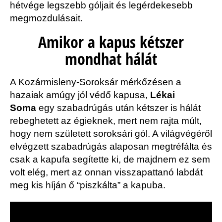
hétvége legszebb góljait és legérdekesebb
megmozdulásait.
Amikor a kapus kétszer
mondhat hálát
A Kozármisleny-Soroksár mérkőzésen a
hazaiak amúgy jól védő kapusa,
Lékai
Soma
egy szabadrúgás után kétszer is hálát
rebeghetett az égieknek, mert nem rajta múlt,
hogy nem született soroksári gól. A világvégéről
elvégzett szabadrúgás alaposan megtréfálta és
csak a kapufa segítette ki, de majdnem ez sem
volt elég, mert az onnan visszapattanó labdát
meg kis híján ő “piszkálta” a kapuba.