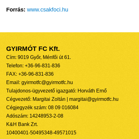
Forrás:
www.csakfoci.hu
GYIRMÓT FC Kft.
Cím: 9019 Győr, Ménfői út 61.
Telefon: +36-96-831-836
FAX: +36-96-831-836
Email: gyirmotfc@gyirmotfc.hu
Tulajdonos-ügyvezető igazgató: Horváth Ernő
Cégvezető: Margitai Zoltán | margitai@gyirmotfc.hu
Cégjegyzék szám: 08 09 016084
Adószám: 14248953-2-08
K&H Bank Zrt.
10400401-50495348-49571015