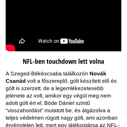
NFL-ben touchdown lett volna
A Szeged-Békéscsaba találkozón
Novák
Csanád
volt a főszereplő, gólt készített elő és
gólt is szerzett, de a legemlékezetesebb
jelenete az volt, amikor egy végül meg nem
adott gólt ért el. Böde Dániel szintű
“visszahordást” mutatott be, és átgázolva a
teljes védelmen rúgott nagy gólt, ami azonban
érvénytelen lett, mert egy játékostársa az NFL-