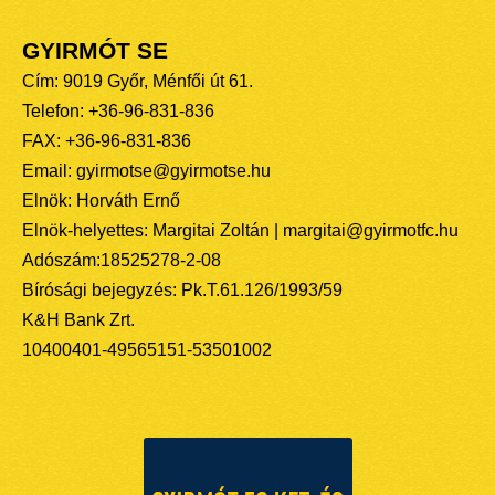
GYIRMÓT SE
Cím: 9019 Győr, Ménfői út 61.
Telefon: +36-96-831-836
FAX: +36-96-831-836
Email: gyirmotse@gyirmotse.hu
Elnök: Horváth Ernő
Elnök-helyettes: Margitai Zoltán | margitai@gyirmotfc.hu
Adószám:18525278-2-08
Bírósági bejegyzés: Pk.T.61.126/1993/59
K&H Bank Zrt.
10400401-49565151-53501002