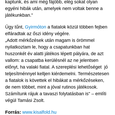
kaptunk, és ami még fájóbb, elég sokat olyan
egyéni hibák után, amelyek nem voltak benne a
játékunkban.”
Úgy tűnt,
Gyirmóton
a fiatalok közül többen fejben
elfáradtak az őszi idény végére.
„Adott mérkőzések után magam is örömmel
nyilatkoztam le, hogy a csapatunkban hat
huszonkét év alatti játékos lépett pályára, de azt
vallom: a csapatba kerülésnél az ne jelentsen
előnyt, ha valaki fiatal. A szereplési lehetőséget jó
teljesítménnyel kelljen kiérdemelni. Természetesen
a fiatalok is követtek el hibákat a mérkőzéseken,
de nem többet, mint a jóval rutinos játékosok.
Számítunk rájuk a tavaszi folytatásban is” – említi
végül Tamási Zsolt.
Forrás:
www.kisalfold.hu