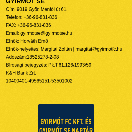
GYIRMÓT SE
Cím: 9019 Győr, Ménfői út 61.
Telefon: +36-96-831-836
FAX: +36-96-831-836
Email: gyirmotse@gyirmotse.hu
Elnök: Horváth Ernő
Elnök-helyettes: Margitai Zoltán | margitai@gyirmotfc.hu
Adószám:18525278-2-08
Bírósági bejegyzés: Pk.T.61.126/1993/59
K&H Bank Zrt.
10400401-49565151-53501002