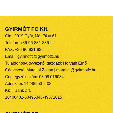
GYIRMÓT FC Kft.
Cím: 9019 Győr, Ménfői út 61.
Telefon: +36-96-831-836
FAX: +36-96-831-836
Email: gyirmotfc@gyirmotfc.hu
Tulajdonos-ügyvezető igazgató: Horváth Ernő
Cégvezető: Margitai Zoltán | margitai@gyirmotfc.hu
Cégjegyzék szám: 08 09 016084
Adószám: 14248953-2-08
K&H Bank Zrt.
10400401-50495348-49571015