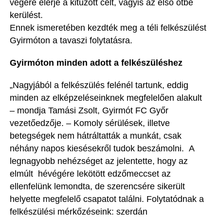
végére elérje a kitűzött célt, vagyis az első ötbe
kerülést.
Ennek ismeretében kezdték meg a téli felkészülést
Gyirmóton a tavaszi folytatásra.
Gyirmóton minden adott a felkészüléshez
„Nagyjából a felkészülés felénél tartunk, eddig
minden az elképzeléseinknek megfelelően alakult
– mondja Tamási Zsolt, Gyirmót FC Győr
vezetőedzője. – Komoly sérülések, illetve
betegségek nem hátráltatták a munkát, csak
néhány napos kiesésekről tudok beszámolni. A
legnagyobb nehézséget az jelentette, hogy az
elmúlt hévégére lekötött edzőmeccset az
ellenfelünk lemondta, de szerencsére sikerült
helyette megfelelő csapatot találni. Folytatódnak a
felkészülési mérkőzéseink: szerdán