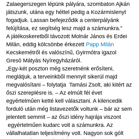
Zalaegerszegen lépünk pályára, szombaton Ajkán
játszunk, utána egy héttel pedig a Kozármislenyt
fogadjuk. Lassan befejeződik a centerpályánk
felújítása, ez segítség lesz majd a számunkra.”
A játékoskeretből távozott Molnár János és Erdei
Milán, eddig kölcsönbe érkezett
Papp Milán
Kecskemétről és valószínű, Gyirmótra igazol
Gresó Mátyás Nyíregyházáról.
„Egy-két poszton még szeretnénk erősíteni,
meglátjuk, a terveinkből mennyit sikerül majd
megvalósítani – folytatja Tamási Zsolt, aki kitért az
őszi szereplésre is. – Az elmúlt fél évet
egyértelműen ketté kell választani. A kilencedik
forduló után még listavezetők voltunk – bár az sem
jelentett semmit – az őszi idény hajrája viszont
egyértelműen kudarc volt a számunkra. Az
vállalhatatlan teljesítmény volt. Nagyon sok gólt