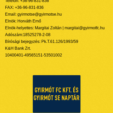
Telefon: +36-96-831-836
FAX: +36-96-831-836
Email: gyirmotse@gyirmotse.hu
Elnök: Horváth Ernő
Elnök-helyettes: Margitai Zoltán | margitai@gyirmotfc.hu
Adószám:18525278-2-08
Bírósági bejegyzés: Pk.T.61.126/1993/59
K&H Bank Zrt.
10400401-49565151-53501002