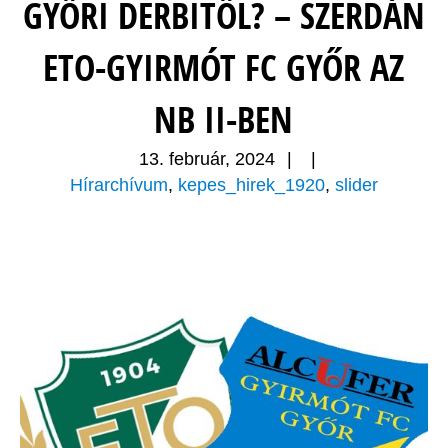
GYŐRI DERBITŐL? – SZERDÁN
ETO-GYIRMÓT FC GYŐR AZ
NB II-BEN
13. február, 2024
|
|
Hírarchívum
,
kepes_hirek_1920
,
slider