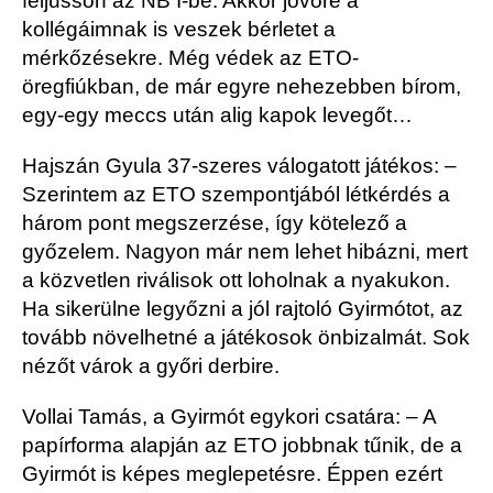
feljusson az NB I-be. Akkor jövőre a
kollégáimnak is veszek bérletet a
mérkőzésekre. Még védek az ETO-
öregfiúkban, de már egyre nehezebben bírom,
egy-egy meccs után alig kapok levegőt…
Hajszán Gyula 37-szeres válogatott játékos: –
Szerintem az ETO szempontjából létkérdés a
három pont megszerzése, így kötelező a
győzelem. Nagyon már nem lehet hibázni, mert
a közvetlen riválisok ott loholnak a nyakukon.
Ha sikerülne legyőzni a jól rajtoló Gyirmótot, az
tovább növelhetné a játékosok önbizalmát. Sok
nézőt várok a győri derbire.
Vollai Tamás, a Gyirmót egykori csatára: – A
papírforma alapján az ETO jobbnak tűnik, de a
Gyirmót is képes meglepetésre. Éppen ezért