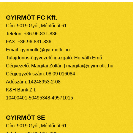
GYIRMÓT FC Kft.
Cím: 9019 Győr, Ménfői út 61.
Telefon: +36-96-831-836
FAX: +36-96-831-836
Email: gyirmotfc@gyirmotfc.hu
Tulajdonos-ügyvezető igazgató: Horváth Ernő
Cégvezető: Margitai Zoltán | margitai@gyirmotfc.hu
Cégjegyzék szám: 08 09 016084
Adószám: 14248953-2-08
K&H Bank Zrt.
10400401-50495348-49571015
GYIRMÓT SE
Cím: 9019 Győr, Ménfői út 61.