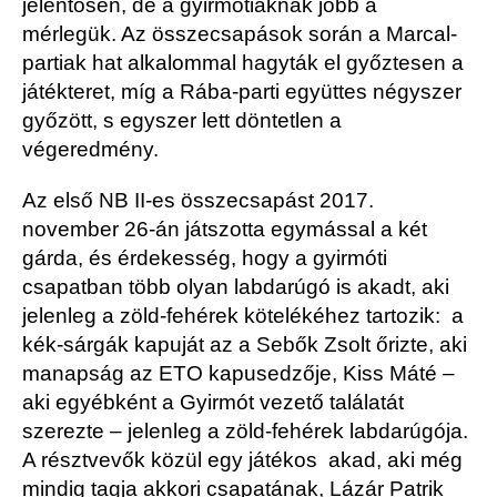
jelentősen, de a gyirmótiaknak jobb a
mérlegük. Az összecsapások során a Marcal-
partiak hat alkalommal hagyták el győztesen a
játékteret, míg a Rába-parti együttes négyszer
győzött, s egyszer lett döntetlen a
végeredmény.
Az első NB II-es összecsapást 2017.
november 26-án játszotta egymással a két
gárda, és érdekesség, hogy a gyirmóti
csapatban több olyan labdarúgó is akadt, aki
jelenleg a zöld-fehérek kötelékéhez tartozik: a
kék-sárgák kapuját az a Sebők Zsolt őrizte, aki
manapság az ETO kapusedzője, Kiss Máté –
aki egyébként a Gyirmót vezető találatát
szerezte – jelenleg a zöld-fehérek labdarúgója.
A résztvevők közül egy játékos akad, aki még
mindig tagja akkori csapatának,
Lázár Patrik