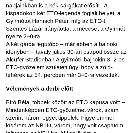
napjainkban is a kék-sárgákat erősíti. A
kispadokon két ETO-legenda foglalt helyet, a
Gyirmótot Hannich Péter, míg az ETO-t
Szentes Lázár irányította, a meccset a Gyirmót
nyerte 2–0-ra.
A két gárda legutóbb – már ebben a bajnoki
idényben – tavaly július 30-án csapott össze az
Alcufer Stadionban A gyirmóti bajnokin 3–2-es
ETO-győzelem született úgy, hogy a zöld-
fehérek az 54. percben már 3–0-ra vezettek.
Vélemények a derbi előtt
Bíró Béla, többek között az ETO kapusa volt: –
Mindenképpen ETO-győzelmet várok, szám
szerint három-egyet tippelek. Figyelemmel
kísérem az NB II-t, várom, hogy volt csapatom