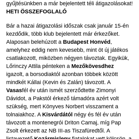
gyűjtésünkben a már bejelentett téli átigazolásokat!
HETI ÖSSZEFOGLALÓ
Bár a hazai átigazolási időszak csak január 15-én
kezdődik, több klub bejelentett már érkezőket.
Alaposan belehúzott a
Budapest Honvéd
,
amelyhez eddig nem kevesebb, mint öt új játékos
csatlakozott, miközben négyen távoztak. Egyikük,
Lőrinczy Attila pénteken a
Mezőkövesdhez
igazolt, a borsodiaktól azonban többek között
mindkét Kállai (Kevin és Zalán) távozott. A
Vasas
fél év után ismét szerződtette Zimonyi
Dávidot, a Pakstól érkező támadóra azért volt
szükség, mert Könyves Norbert visszament a
tolnaiakhoz. A
Kisvárdától
négy és fél év után
távozott a montenegrói Driton Camaj, míg Pap
Zsolt érkezett az NB III-as Tiszafüredtől. A
listavezető
Kozármisleny
fiatalokat vett kölcsön, a