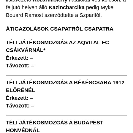
feljutó helyen álló
Kazincbarcika
pedig Myke
Bouard Ramost szerződtette a Szparitól.
ÁTIGAZOLÁSOK CSAPATRÓL CSAPATRA
TÉLI JÁTÉKOSMOZGÁS AZ AQVITAL FC
CSÁKVÁRNÁL*
Érkezett:
–
Távozott:
–
TÉLI JÁTÉKOSMOZGÁS A BÉKÉSCSABA 1912
ELŐRÉNÉL
Érkezett:
–
Távozott:
–
TÉLI JÁTÉKOSMOZGÁS A BUDAPEST
HONVÉDNÁL