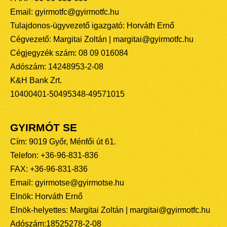
Email: gyirmotfc@gyirmotfc.hu
Tulajdonos-ügyvezető igazgató: Horváth Ernő
Cégvezető: Margitai Zoltán | margitai@gyirmotfc.hu
Cégjegyzék szám: 08 09 016084
Adószám: 14248953-2-08
K&H Bank Zrt.
10400401-50495348-49571015
GYIRMÓT SE
Cím: 9019 Győr, Ménfői út 61.
Telefon: +36-96-831-836
FAX: +36-96-831-836
Email: gyirmotse@gyirmotse.hu
Elnök: Horváth Ernő
Elnök-helyettes: Margitai Zoltán | margitai@gyirmotfc.hu
Adószám:18525278-2-08