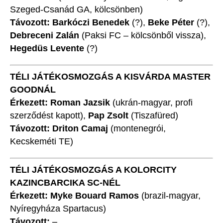
Szeged-Csanád GA, kölcsönben)
Távozott: Barkóczi Benedek
(?),
Beke Péter
(?),
Debreceni Zalán
(Paksi FC – kölcsönből vissza),
Hegedüs Levente
(?)
TÉLI JÁTÉKOSMOZGÁS A KISVÁRDA MASTER
GOODNÁL
Érkezett:
Roman Jazsik
(ukrán-magyar, profi
szerződést kapott),
Pap Zsolt
(Tiszafüred)
Távozott: Driton Camaj
(montenegrói,
Kecskeméti TE)
TÉLI JÁTÉKOSMOZGÁS A KOLORCITY
KAZINCBARCIKA SC-NÉL
Érkezett: Myke Bouard Ramos
(brazil-magyar,
Nyíregyháza Spartacus)
Távozott:
–