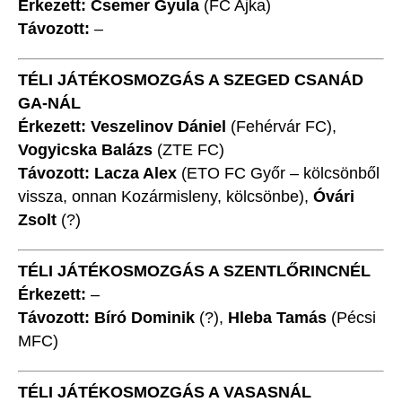
Érkezett: Csemer Gyula
(FC Ajka)
Távozott:
–
TÉLI JÁTÉKOSMOZGÁS A SZEGED CSANÁD
GA-NÁL
Érkezett: Veszelinov Dániel
(Fehérvár FC),
Vogyicska Balázs
(ZTE FC)
Távozott: Lacza Alex
(ETO FC Győr – kölcsönből
vissza, onnan Kozármisleny, kölcsönbe),
Óvári
Zsolt
(?)
TÉLI JÁTÉKOSMOZGÁS A SZENTLŐRINCNÉL
Érkezett:
–
Távozott: Bíró Dominik
(?),
Hleba Tamás
(Pécsi
MFC)
TÉLI JÁTÉKOSMOZGÁS A VASASNÁL