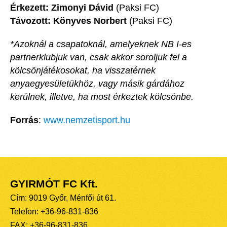
Érkezett: Zimonyi Dávid
(Paksi FC)
Távozott: Könyves Norbert
(Paksi FC)
*Azoknál a csapatoknál, amelyeknek NB I-es
partnerklubjuk van, csak akkor soroljuk fel a
kölcsönjátékosokat, ha visszatérnek
anyaegyesületükhöz, vagy másik gárdához
kerülnek, illetve, ha most érkeztek kölcsönbe.
Forrás
:
www.nemzetisport.hu
GYIRMÓT FC Kft.
Cím: 9019 Győr, Ménfői út 61.
Telefon: +36-96-831-836
FAX: +36-96-831-836