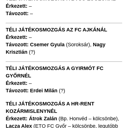
Érkezett:
–
Távozott:
–
TÉLI JÁTÉKOSMOZGÁS AZ FC AJKÁNÁL
Érkezett:
–
Távozott: Csemer Gyula
(Soroksár),
Nagy
Krisztián
(?)
TÉLI JÁTÉKOSMOZGÁS A GYIRMÓT FC
GYŐRNÉL
Érkezett:
–
Távozott: Erdei Milán
(?)
TÉLI JÁTÉKOSMOZGÁS A HR-RENT
KOZÁRMISLENYNÉL
Érkezett: Átrok Zalán
(Bp. Honvéd – kölcsönbe),
Lacza Alex
(ETO FC Győr – kölcsönbe, legutóbb