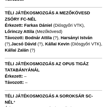
TÉLI JÁTÉKOSMOZGÁS A MEZŐKÖVESD
ZSÓRY FC-NÉL
Érkezett: Farkas Dániel
(Diósgyőri VTK),
Lőrinczy Attila
(Mezőkövesd)
Távozott: Bodnár Attila
(?),
Harsányi István
(?),
Jacsó Dávid
(?),
Kállai Kevin
(Diósgyőri VTK),
Kállai Zalán
(?)
TÉLI JÁTÉKOSMOZGÁS AZ OPUS TIGÁZ
TATABÁNYÁNÁL
Érkezett:
–
Távozott:
–
TÉLI JÁTÉKOSMOZGÁS A SOROKSÁR SC-
NÉL
*