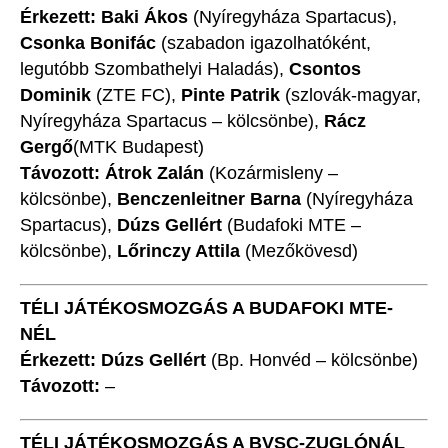
Érkezett: Baki Ákos
(Nyíregyháza Spartacus),
Csonka Bonifác
(szabadon igazolhatóként,
legutóbb Szombathelyi Haladás),
Csontos
Dominik
(ZTE FC),
Pinte Patrik
(szlovák-magyar,
Nyíregyháza Spartacus – kölcsönbe),
Rácz
Gergő
(MTK Budapest)
Távozott: Átrok Zalán
(Kozármisleny –
kölcsönbe),
Benczenleitner Barna
(Nyíregyháza
Spartacus),
Dúzs Gellért
(Budafoki MTE –
kölcsönbe),
Lőrinczy Attila
(Mezőkövesd)
TÉLI JÁTÉKOSMOZGÁS A BUDAFOKI MTE-
NÉL
Érkezett: Dúzs Gellért
(Bp. Honvéd – kölcsönbe)
Távozott:
–
TÉLI JÁTÉKOSMOZGÁS A BVSC-ZUGLÓNÁL