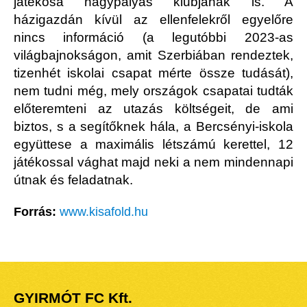
játékosa nagypályás klubjának is. A
házigazdán kívül az ellenfelekről egyelőre
nincs információ (a legutóbbi 2023-as
világbajnokságon, amit Szerbiában rendeztek,
tizenhét iskolai csapat mérte össze tudását),
nem tudni még, mely országok csapatai tudták
előteremteni az utazás költségeit, de ami
biztos, s a segítőknek hála, a Bercsényi-iskola
együttese a maximális létszámú kerettel, 12
játékossal vághat majd neki a nem mindennapi
útnak és feladatnak.
Forrás:
www.kisafold.hu
GYIRMÓT FC Kft.