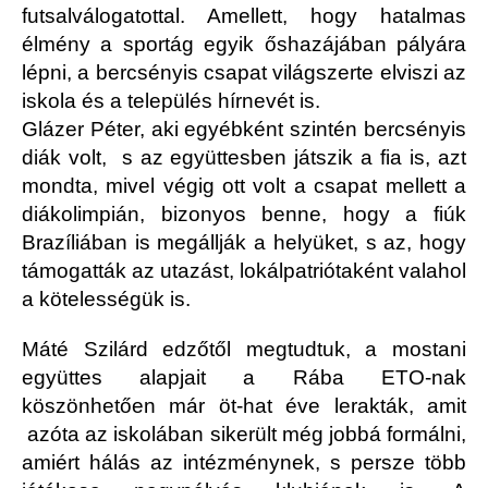
futsalválogatottal. Amellett, hogy hatalmas
élmény a sportág egyik őshazájában pályára
lépni, a bercsényis csapat világszerte elviszi az
iskola és a település hírnevét is.
Glázer Péter, aki egyébként szintén bercsényis
diák volt, s az együttesben játszik a fia is, azt
mondta, mivel végig ott volt a csapat mellett a
diákolimpián, bizonyos benne, hogy a fiúk
Brazíliában is megállják a helyüket, s az, hogy
támogatták az utazást, lokálpatriótaként valahol
a kötelességük is.
Máté Szilárd edzőtől megtudtuk, a mostani
együttes alapjait a Rába ETO-nak
köszönhetően már öt-hat éve lerakták, amit
azóta az iskolában sikerült még jobbá formálni,
amiért hálás az intézménynek, s persze több