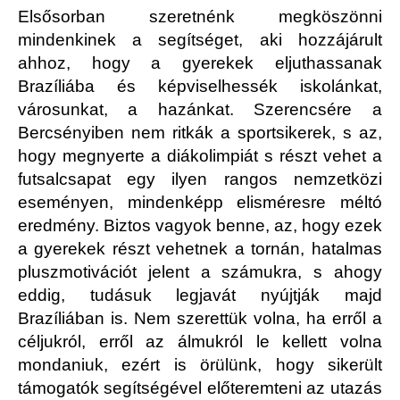
Elsősorban szeretnénk megköszönni
mindenkinek a segítséget, aki hozzájárult
ahhoz, hogy a gyerekek eljuthassanak
Brazíliába és képviselhessék iskolánkat,
városunkat, a hazánkat. Szerencsére a
Bercsényiben nem ritkák a sportsikerek, s az,
hogy megnyerte a diákolimpiát s részt vehet a
futsalcsapat egy ilyen rangos nemzetközi
eseményen, mindenképp elisméresre méltó
eredmény. Biztos vagyok benne, az, hogy ezek
a gyerekek részt vehetnek a tornán, hatalmas
pluszmotivációt jelent a számukra, s ahogy
eddig, tudásuk legjavát nyújtják majd
Brazíliában is. Nem szerettük volna, ha erről a
céljukról, erről az álmukról le kellett volna
mondaniuk, ezért is örülünk, hogy sikerült
támogatók segítségével előteremteni az utazás