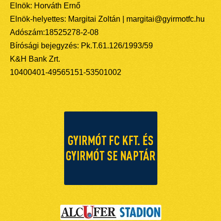
Elnök: Horváth Ernő
Elnök-helyettes: Margitai Zoltán | margitai@gyirmotfc.hu
Adószám:18525278-2-08
Bírósági bejegyzés: Pk.T.61.126/1993/59
K&H Bank Zrt.
10400401-49565151-53501002