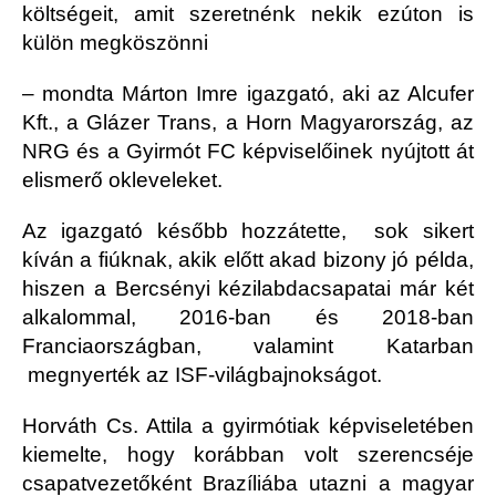
költségeit, amit szeretnénk nekik ezúton is
külön megköszönni
– mondta Márton Imre igazgató, aki az Alcufer
Kft., a Glázer Trans, a Horn Magyarország, az
NRG és a Gyirmót FC képviselőinek nyújtott át
elismerő okleveleket.
Az igazgató később hozzátette, sok sikert
kíván a fiúknak, akik előtt akad bizony jó példa,
hiszen a Bercsényi kézilabdacsapatai már két
alkalommal, 2016-ban és 2018-ban
Franciaországban, valamint Katarban
megnyerték az ISF-világbajnokságot.
Horváth Cs. Attila a gyirmótiak képviseletében
kiemelte, hogy korábban volt szerencséje
csapatvezetőként Brazíliába utazni a magyar