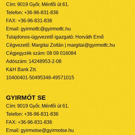
Cím: 9019 Győr, Ménfői út 61.
Telefon: +36-96-831-836
FAX: +36-96-831-836
Email: gyirmotfc@gyirmotfc.hu
Tulajdonos-ügyvezető igazgató: Horváth Ernő
Cégvezető: Margitai Zoltán | margitai@gyirmotfc.hu
Cégjegyzék szám: 08 09 016084
Adószám: 14248953-2-08
K&H Bank Zrt.
10400401-50495348-49571015
GYIRMÓT SE
Cím: 9019 Győr, Ménfői út 61.
Telefon: +36-96-831-836
FAX: +36-96-831-836
Email: gyirmotse@gyirmotse.hu