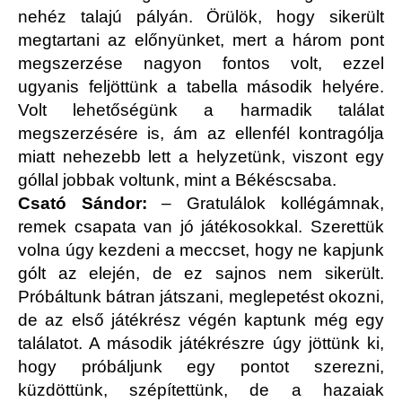
nehéz talajú pályán. Örülök, hogy sikerült
megtartani az előnyünket, mert a három pont
megszerzése nagyon fontos volt, ezzel
ugyanis feljöttünk a tabella második helyére.
Volt lehetőségünk a harmadik találat
megszerzésére is, ám az ellenfél kontragólja
miatt nehezebb lett a helyzetünk, viszont egy
góllal jobbak voltunk, mint a Békéscsaba.
Csató Sándor:
– Gratulálok kollégámnak,
remek csapata van jó játékosokkal. Szerettük
volna úgy kezdeni a meccset, hogy ne kapjunk
gólt az elején, de ez sajnos nem sikerült.
Próbáltunk bátran játszani, meglepetést okozni,
de az első játékrész végén kaptunk még egy
találatot. A második játékrészre úgy jöttünk ki,
hogy próbáljunk egy pontot szerezni,
küzdöttünk, szépítettünk, de a hazaiak