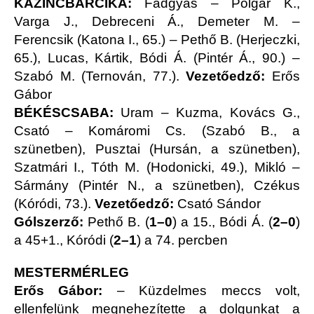
KAZINCBARCIKA:
Fadgyas – Polgár K.,
Varga J., Debreceni Á., Demeter M. –
Ferencsik (Katona I., 65.) – Pethő B. (Herjeczki,
65.), Lucas, Kártik, Bódi Á. (Pintér Á., 90.) –
Szabó M. (Ternován, 77.).
Vezetőedző:
Erős
Gábor
BÉKÉSCSABA:
Uram – Kuzma, Kovács G.,
Csató – Komáromi Cs. (Szabó B., a
szünetben), Pusztai (Hursán, a szünetben),
Szatmári I., Tóth M. (Hodonicki, 49.), Mikló –
Sármány (Pintér N., a szünetben), Czékus
(Kóródi, 73.).
Vezetőedző:
Csató Sándor
Gólszerző:
Pethő B. (
1–0
) a 15., Bódi Á. (
2–0
)
a 45+1., Kóródi (
2–1
) a 74. percben
MESTERMÉRLEG
Erős Gábor:
– Küzdelmes meccs volt,
ellenfelünk megnehezítette a dolgunkat a