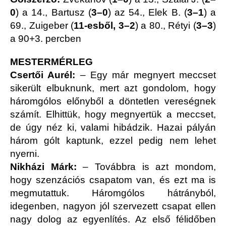
0
) a 14., Bartusz (
3–0
) az 54., Elek B. (
3–1
) a
69., Zuigeber (
11-esből, 3–2
) a 80., Rétyi (
3–3
)
a 90+3. percben
MESTERMÉRLEG
Csertői Aurél:
– Egy már megnyert meccset
sikerült elbuknunk, mert azt gondolom, hogy
háromgólos előnyből a döntetlen vereségnek
számít. Elhittük, hogy megnyertük a meccset,
de úgy néz ki, valami hibádzik. Hazai pályán
három gólt kaptunk, ezzel pedig nem lehet
nyerni.
Nikházi Márk:
– Továbbra is azt mondom,
hogy szenzációs csapatom van, és ezt ma is
megmutattuk. Háromgólos hátrányból,
idegenben, nagyon jól szervezett csapat ellen
nagy dolog az egyenlítés. Az első félidőben