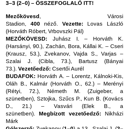
3–3 (2–0) –
ÖSSZEFOGLALÓ ITT!
Mezőkövesd
, Városi
Stadion,
400
néző.
Vezette:
Lovas László
(Horváth Róbert, Vrbovszki Pál)
MEZŐKÖVESD:
Juhász I. – Horváth K.
(Harsányi, 90.), Zachán, Bora, Kállai K. – Cseri
(Krausz, 53.), Zvekanov, Vajda S., Varjas –
Szalai J. (Cibla, 73.), Bartusz (Bányai
73.).
Vezetőedző:
Csertői Aurél
BUDAFOK:
Horváth A. – Lorentz, Kálnoki-Kis,
Oláh B., Kalmár (Horváth O., 62.) – Merényi
(Rétyi, 72.), Németh M. (Zuigeber, a
szünetben), Sztojka, Szűcs P., Kun B. (Kovács
D., 21.) – Vasvári (Elek B., a
szünetben).
Megbízott vezetőedző:
Nikházi
Márk
Gólszerző:
Zvekanov (
1–0
) a 13., Szalai J. (
2–