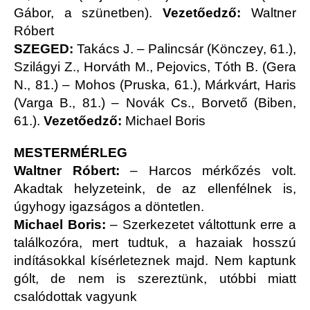
Gábor, a szünetben).
Vezetőedző:
Waltner
Róbert
SZEGED:
Takács J. – Palincsár (Könczey, 61.),
Szilágyi Z., Horváth M., Pejovics, Tóth B. (Gera
N., 81.) – Mohos (Pruska, 61.), Márkvárt, Haris
(Varga B., 81.) – Novák Cs., Borvető (Biben,
61.).
Vezetőedző:
Michael Boris
MESTERMÉRLEG
Waltner Róbert:
– Harcos mérkőzés volt.
Akadtak helyzeteink, de az ellenfélnek is,
úgyhogy igazságos a döntetlen.
Michael Boris:
– Szerkezetet váltottunk erre a
találkozóra, mert tudtuk, a hazaiak hosszú
indításokkal kísérleteznek majd. Nem kaptunk
gólt, de nem is szereztünk, utóbbi miatt
csalódottak vagyunk