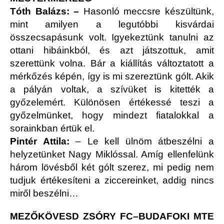
Tóth Balázs: –
Hasonló meccsre készültünk,
mint amilyen a legutóbbi kisvárdai
összecsapásunk volt. Igyekeztünk tanulni az
ottani hibáinkból, és azt játszottuk, amit
szerettünk volna. Bár a kiállítás változtatott a
mérkőzés képén, így is mi szereztünk gólt. Akik
a pályán voltak, a szívüket is kitették a
győzelemért. Különösen értékessé teszi a
győzelmünket, hogy mindezt fiatalokkal a
sorainkban értük el.
Pintér Attila:
– Le kell ülnöm átbeszélni a
helyzetünket Nagy Miklóssal. Amíg ellenfelünk
három lövésből két gólt szerez, mi pedig nem
tudjuk értékesíteni a ziccereinket, addig nincs
miről beszélni…
MEZŐKÖVESD ZSÓRY FC–BUDAFOKI MTE