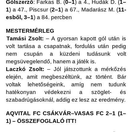
Gólszerző
: Farkas B. (
0–1
) a 4., Hudák D. (
1–
1
) a 47., Piscsur (
2–1
) a 67., Madarász M. (
11-
esből, 3–1
) a 84. percben
MESTERMÉRLEG
Tamási Zsolt:
– A gyorsan kapott gól után is
volt tartása a csapatnak, fordulás után pedig
nem csupán a küzdeni tudásunk volt
megsüvegelendő, hanem a játék is.
Laczkó Zsolt:
– Jól játszottunk a mérkőzés
elején, amit megbeszéltünk, az történt. Bár
voltak lehetőségeink, amíg nem tudunk
hatékonyan védekezni a szöglet- és
szabadrúgásoknál, addig ez lesz az eredmény.
AQVITAL FC CSÁKVÁR–VASAS FC 2–1 (1–
1)
–
ÖSSZEFOGLALÓ ITT!