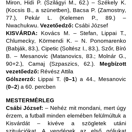
Miron, Hidi P. (Szilágyi M., 62.) – Székely K.
(Kocsis B., a szünetben), Bacsa P. (Zamostny,
77.), Pekár L. (Kelemen P., 89.) –
Nwachukwu.
Vezetőedző:
Csábi József
KISVÁRDA:
Kovács M. – Stefan, Lippai T.,
Chlumecky, Körmendi K. – N. Ponomarenko
(Babják, 83.), Cipetic (Soltész I., 83.), Szőr, Bíró
B. – Mesanovic (Matanovics, 83.; Molnár G.,
90+2.), Camaj (Szpaszics, 62.).
Megbízott
v
ezetőedző:
Révész Attila
Gólszerző:
Lippai T. (
0–1
) a 44., Mesanovic
(
0–2
) a 60. percben
MESTERMÉRLEG
Csábi József:
– Nehéz mit mondani, mert úgy
érzem, a futball minden elemében felülmúltuk a
Kisvárdát – kivéve a szögletek utáni
szituációkat. A vendégek az első góljukat