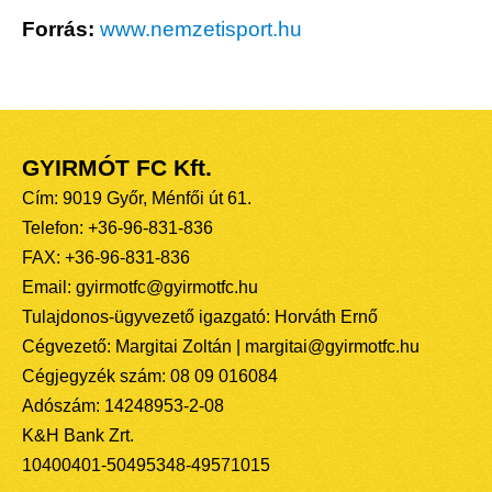
Forrás:
www.nemzetisport.hu
GYIRMÓT FC Kft.
Cím: 9019 Győr, Ménfői út 61.
Telefon: +36-96-831-836
FAX: +36-96-831-836
Email: gyirmotfc@gyirmotfc.hu
Tulajdonos-ügyvezető igazgató: Horváth Ernő
Cégvezető: Margitai Zoltán | margitai@gyirmotfc.hu
Cégjegyzék szám: 08 09 016084
Adószám: 14248953-2-08
K&H Bank Zrt.
10400401-50495348-49571015