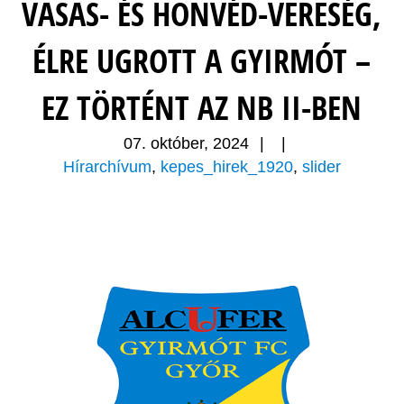
VASAS- ÉS HONVÉD-VERESÉG,
ÉLRE UGROTT A GYIRMÓT –
EZ TÖRTÉNT AZ NB II-BEN
07. október, 2024
|
|
Hírarchívum
,
kepes_hirek_1920
,
slider