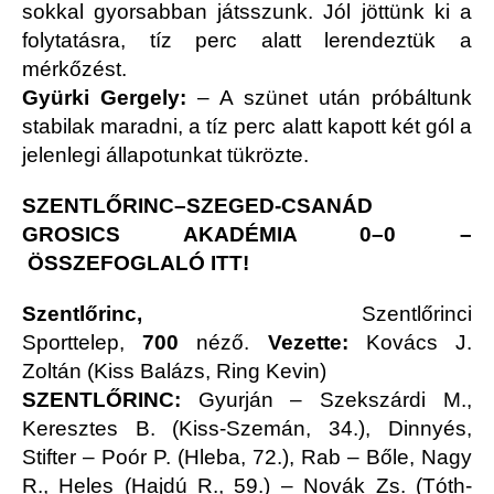
sokkal gyorsabban játsszunk. Jól jöttünk ki a
folytatásra, tíz perc alatt lerendeztük a
mérkőzést.
Gyürki Gergely:
– A szünet után próbáltunk
stabilak maradni, a tíz perc alatt kapott két gól a
jelenlegi állapotunkat tükrözte.
SZENTLŐRINC–SZEGED-CSANÁD
GROSICS AKADÉMIA 0–0 –
ÖSSZEFOGLALÓ ITT!
Szentlőrinc,
Szentlőrinci
Sporttelep,
700
néző.
Vezette:
Kovács J.
Zoltán (Kiss Balázs, Ring Kevin)
SZENTLŐRINC:
Gyurján – Szekszárdi M.,
Keresztes B. (Kiss-Szemán, 34.), Dinnyés,
Stifter – Poór P. (Hleba, 72.), Rab – Bőle, Nagy
R., Heles (Hajdú R., 59.) – Novák Zs. (Tóth-