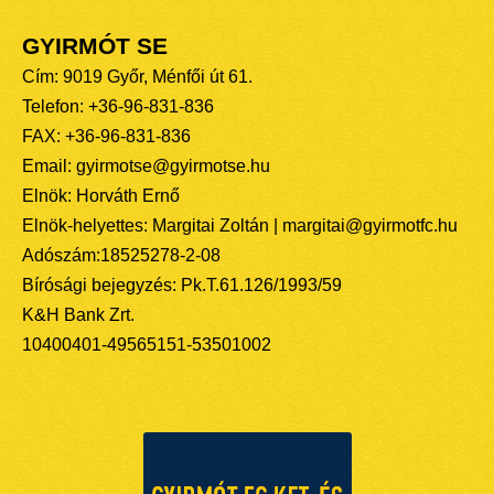
GYIRMÓT SE
Cím: 9019 Győr, Ménfői út 61.
Telefon: +36-96-831-836
FAX: +36-96-831-836
Email: gyirmotse@gyirmotse.hu
Elnök: Horváth Ernő
Elnök-helyettes: Margitai Zoltán | margitai@gyirmotfc.hu
Adószám:18525278-2-08
Bírósági bejegyzés: Pk.T.61.126/1993/59
K&H Bank Zrt.
10400401-49565151-53501002