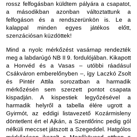
rossz felfogásban küldtem pályára a csapatot,
a másodikban azonban változtattunk a
felfogáson és a rendszerünkön is. Le a
kalappal minden egyes játékos előtt,
szenzációsan küzdöttek!
Mind a nyolc mérkőzést vasárnap rendezték
meg a labdarúgó NB II 9. fordulójában. Kikapott
a Honvéd és a Vasas – utóbbi ráadásul
Csákváron emberelőnyben –, így Laczkó Zsolt
és Pintér Attila sorozatban a harmadik
mérkőzésén sem szerzett pontot csapata
kispadján. A kispestiek legyőzésével a
harmadik helyről a tabella élére ugrott a
Gyirmót, az eddigi listavezető Kozármisleny
döntetlent ért el Ajkán, a Szentlőrinc pedig gól
nélküli meccset játszott a Szegeddel. Hatgólos