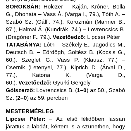
SOROKSÁR:
Holczer – Kaján, Króner, Bolla
G., Dhonata – Vass Á. (Varga I., 79.), Tóth A. –
Szabó Sz. (Gálfi, 74.), Korozmán (Manner B.,
87.), Halmai Á. (Kundrák, 74.) – Lovrencsics B.
(Dragóner F., 79.).
Vezetőedző:
Lipcsei Péter
TATABÁNYA:
Lóth – Székely E., Jagodics M.,
Deutsch B. – Eördögh, Soltész B. (Kocsis G.,
60.), Szegleti G., Vass P. (Klausz, 77.) –
Csernik (Letenyei, 77.), Kiprich D. (Árvai D.,
77.), Katona K. (Varga D.,
60.).
Vezetőedző:
Gyürki Gergely
Gólszerző:
Lovrencsics B. (
1–0
) az 50., Szabó
Sz. (
2–0
) az 59. percben
MESTERMÉRLEG
Lipcsei Péter:
– Az első félidőben lassan
járattuk a labdát, kértem is a szünetben, hogy