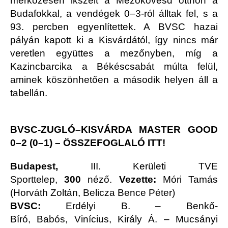
mérkőzésen ikszelt a Mezőkövesd otthon a
Budafokkal, a vendégek 0–3-ról álltak fel, s a
93. percben egyenlítettek. A BVSC hazai
pályán kapott ki a Kisvárdától, így nincs már
veretlen együttes a mezőnyben, míg a
Kazincbarcika a Békéscsabát múlta felül,
aminek köszönhetően a második helyen áll a
tabellán.
BVSC-ZUGLÓ–KISVÁRDA MASTER GOOD
0–2 (0–1)
–
ÖSSZEFOGLALÓ ITT!
Budapest,
III. Kerületi TVE
Sporttelep,
300
néző.
Vezette:
Móri Tamás
(Horváth Zoltán, Belicza Bence Péter)
BVSC:
Erdélyi B. – Benkő-
Bíró, Babós, Vinícius, Király Á. – Mucsányi