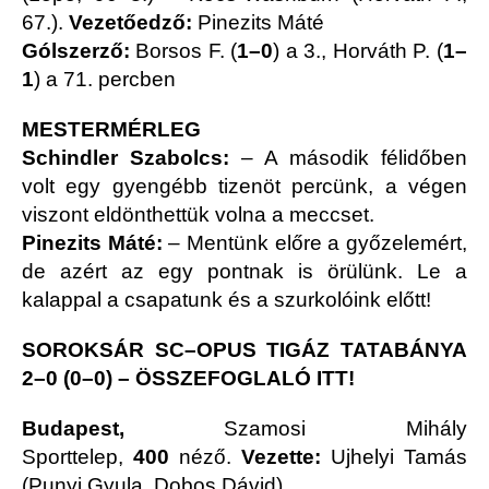
67.).
Vezetőedző:
Pinezits Máté
Gólszerző:
Borsos F. (
1–0
) a 3., Horváth P. (
1–
1
) a 71. percben
MESTERMÉRLEG
Schindler Szabolcs:
– A második félidőben
volt egy gyengébb tizenöt percünk, a végen
viszont eldönthettük volna a meccset.
Pinezits Máté:
– Mentünk előre a győzelemért,
de azért az egy pontnak is örülünk. Le a
kalappal a csapatunk és a szurkolóink előtt!
SOROKSÁR SC–OPUS TIGÁZ TATABÁNYA
2–0 (0–0) –
ÖSSZEFOGLALÓ ITT!
Budapest,
Szamosi Mihály
Sporttelep,
400
néző.
Vezette:
Ujhelyi Tamás
(Punyi Gyula, Dobos Dávid)