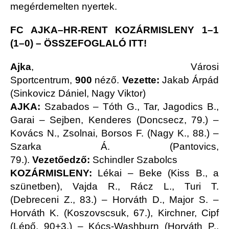
megérdemelten nyertek.
FC AJKA–HR-RENT KOZÁRMISLENY 1–1
(1–0)
–
ÖSSZEFOGLALÓ ITT!
Ajka
, Városi
Sportcentrum,
900
néző.
Vezette:
Jakab Árpád
(Sinkovicz Dániel, Nagy Viktor)
AJKA:
Szabados – Tóth G., Tar, Jagodics B.,
Garai – Sejben, Kenderes (Doncsecz, 79.) –
Kovács N., Zsolnai, Borsos F. (Nagy K., 88.) –
Szarka Á. (Pantovics,
79.).
Vezetőedző:
Schindler Szabolcs
KOZÁRMISLENY:
Lékai – Beke (Kiss B., a
szünetben), Vajda R., Rácz L., Turi T.
(Debreceni Z., 83.) – Horváth D., Major S. –
Horváth K. (Koszovscsuk, 67.), Kirchner, Cipf
(Lépő, 90+3.) – Kócs-Washburn (Horváth P.,