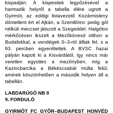
kispadján. A kispestiek legyőzésével a
harmadik helyről a tabella élére ugrott a
Gyirmót, az eddigi listavezető Kozármisleny
döntetlent ért el Ajkán, a Szentlőrinc pedig gól
nélküli meccset játszott a Szegeddel. Hatgólos
mérkőzésen ikszelt a Mezőkövesd otthon a
Budafokkal, a vendégek 0–3-ról álltak fel, s a
93. percben egyenlítettek. A BVSC hazai
pályán kapott ki a Kisvárdától, így nincs már
veretlen együttes a mezőnyben, míg a
Kazincbarcika a Békéscsabát múlta felül,
aminek köszönhetően a második helyen áll a
tabellán.
LABDARÚGÓ NB II
9. FORDULÓ
GYIRMÓT FC GYŐR–BUDAPEST HONVÉD