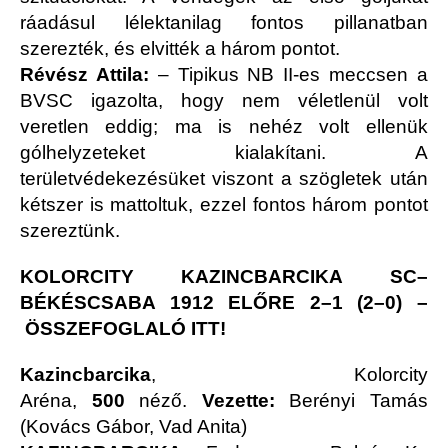
ráadásul lélektanilag fontos pillanatban
szerezték, és elvitték a három pontot.
Révész Attila:
– Tipikus NB II-es meccsen a
BVSC igazolta, hogy nem véletlenül volt
veretlen eddig; ma is nehéz volt ellenük
gólhelyzeteket kialakítani. A
területvédekezésüket viszont a szögletek után
kétszer is mattoltuk, ezzel fontos három pontot
szereztünk.
KOLORCITY KAZINCBARCIKA SC–
BÉKÉSCSABA 1912 ELŐRE 2–1 (2–0)
–
ÖSSZEFOGLALÓ ITT!
Kazincbarcika
, Kolorcity
Aréna,
500
néző.
Vezette:
Berényi Tamás
(Kovács Gábor, Vad Anita)