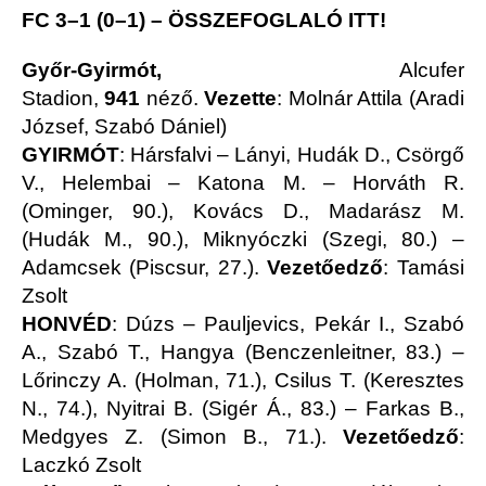
FC 3–1 (0–1)
–
ÖSSZEFOGLALÓ ITT!
Győr-Gyirmót,
Alcufer
Stadion,
941
néző.
Vezette
: Molnár Attila (Aradi
József, Szabó Dániel)
GYIRMÓT
: Hársfalvi – Lányi, Hudák D., Csörgő
V., Helembai – Katona M. – Horváth R.
(Ominger, 90.), Kovács D., Madarász M.
(Hudák M., 90.), Miknyóczki (Szegi, 80.) –
Adamcsek (Piscsur, 27.).
Vezetőedző
: Tamási
Zsolt
HONVÉD
: Dúzs – Pauljevics, Pekár I., Szabó
A., Szabó T., Hangya (Benczenleitner, 83.) –
Lőrinczy A. (Holman, 71.), Csilus T. (Keresztes
N., 74.), Nyitrai B. (Sigér Á., 83.) – Farkas B.,
Medgyes Z. (Simon B., 71.).
Vezetőedző
:
Laczkó Zsolt