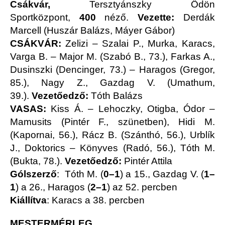
Csákvár,
Tersztyánszky Ödön
Sportközpont,
400
néző.
Vezette:
Derdák
Marcell (Huszár Balázs, Máyer Gábor)
CSÁKVÁR:
Zelizi – Szalai P., Murka, Karacs,
Varga B. – Major M. (Szabó B., 73.), Farkas A.,
Dusinszki (Dencinger, 73.) – Haragos (Gregor,
85.), Nagy Z., Gazdag V. (Umathum,
39.).
Vezetőedző:
Tóth Balázs
VASAS:
Kiss Á. – Lehoczky, Otigba, Ódor –
Mamusits (Pintér F., szünetben), Hidi M.
(Kapornai, 56.), Rácz B. (Szánthó, 56.), Urblík
J., Doktorics – Könyves (Radó, 56.), Tóth M.
(Bukta, 78.).
Vezetőedző:
Pintér Attila
Gólszerző
: Tóth M. (
0–1
) a 15., Gazdag V. (
1–
1
) a 26., Haragos (
2–1
) az 52. percben
Kiállítva
: Karacs a 38. percben
MESTERMÉRLEG