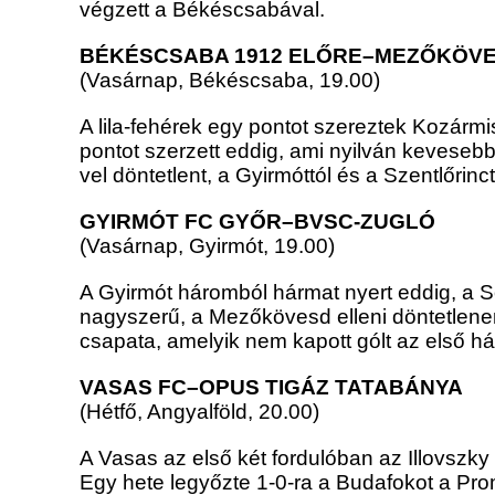
végzett a Békéscsabával.
BÉKÉSCSABA 1912 ELŐRE–MEZŐKÖVE
(Vasárnap, Békéscsaba, 19.00)
A lila-fehérek egy pontot szereztek Kozár
pontot szerzett eddig, ami nyilván kevesebb
vel döntetlent, a Gyirmóttól és a Szentlőrinct
GYIRMÓT FC GYŐR–BVSC-ZUGLÓ
(Vasárnap, Gyirmót, 19.00)
A Gyirmót háromból hármat nyert eddig, a 
nagyszerű, a Mezőkövesd elleni döntetlene
csapata, amelyik nem kapott gólt az első h
VASAS FC–OPUS TIGÁZ TATABÁNYA
(Hétfő, Angyalföld, 20.00)
A Vasas az első két fordulóban az Illovszky 
Egy hete legyőzte 1-0-ra a Budafokot a Pr