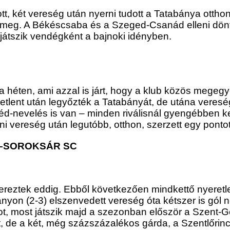
ított, két vereség után nyerni tudott a Tatabánya ott
 meg. A Békéscsaba és a Szeged-Csanád elleni dönt
átszik vendégként a bajnoki idényben.
 héten, ami azzal is járt, hogy a klub közös megegy
tetlent után legyőzték a Tatabányát, de utána veresé
éd-nevelés is van – minden riválisnál gyengébben 
ni vereség után legutóbb, otthon, szerzett egy pont
–SOROKSÁR SC
zereztek eddig. Ebből következően mindkettő nyeret
nyon (2-3) elszenvedett vereség óta kétszer is gól né
t, most játszik majd a szezonban először a Szent-G
, de a két, még százszázalékos gárda, a Szentlőrinc