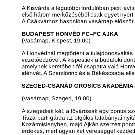
A Kisvárda a legutóbbi fordulóban picit jav
első három mérkőzéséből csak egyet nyert
A Csákvárhoz hasonlóan vasárnap először j
BUDAPEST HONVÉD FC–FC AJKA
(Vasárnap, Kispest, 19.00)
A Honvédnál megtörtént a tulajdonosváltás a
vezetőedzővel. A kispestiek a budafoki dön
amelynek keretében fél csapatra való Honv
idényét. A Szentlőrinc és a Békéscsaba elle
SZEGED-CSANÁD GROSICS AKADÉMIA
(Vasárnap, Szeged, 19.00)
A szegediek két, a fővárosiak egy pontot s
Tisza-parti gárda az ötgólos tatabányai nyitá
Kozármislenyben, majd Ajkán szerzett ponto
érdekes, mert ugyan két vereséggel kezdett