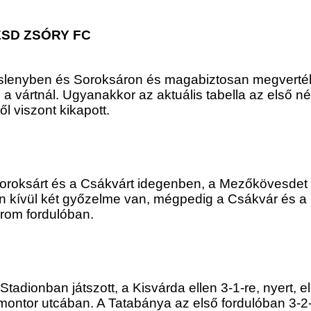
SD ZSÓRY FC
mislenyben és Soroksáron és magabiztosan megverték
 a vártnál. Ugyanakkor az aktuális tabella az első n
ől viszont kikapott.
Soroksárt és a Csákvárt idegenben, a Mezőkövesdet 
n kívül két győzelme van, mégpedig a Csákvár és a 
árom fordulóban.
Stadionban játszott, a Kisvárda ellen 3-1-re, nyert, e
omontor utcában. A Tatabánya az első fordulóban 3-