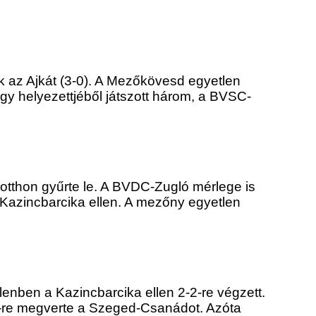
 az Ajkát (3-0). A Mezőkövesd egyetlen
égy helyezettjéből játszott három, a BVSC-
otthon gyűrte le. A BVDC-Zugló mérlege is
Kazincbarcika ellen. A mezőny egyetlen
llenben a Kazincbarcika ellen 2-2-re végzett.
2-re megverte a Szeged-Csanádot. Azóta