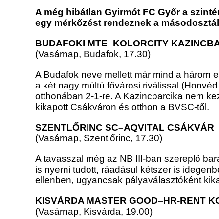
A még hibátlan Gyirmót FC Győr a szintén
egy mérkőzést rendeznek a másodosztá
BUDAFOKI MTE–KOLORCITY KAZINCBA
(Vasárnap, Budafok, 17.30)
A Budafok neve mellett már mind a három er
a két nagy múltú fővárosi riválissal (Honvé
otthonában 2-1-re. A Kazincbarcika nem kez
kikapott Csákváron és otthon a BVSC-től.
SZENTLŐRINC SC–AQVITAL CSÁKVÁR
(Vasárnap, Szentlőrinc, 17.30)
A tavasszal még az NB III-ban szereplő bar
is nyerni tudott, ráadásul kétszer is idegen
ellenben, ugyancsak pályaválasztóként kika
KISVÁRDA MASTER GOOD–HR-RENT K
(Vasárnap, Kisvárda, 19.00)