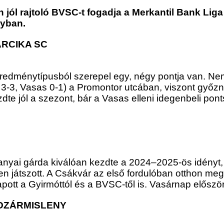
 jól rajtoló BVSC-t fogadja a Merkantil Bank Liga
lyban.
RCIKA SC
edménytípusból szerepel egy, négy pontja van. Nem 
d 3-3, Vasas 0-1) a Promontor utcában, viszont győzn
dte jól a szezont, bár a Vasas elleni idegenbeli p
anyai gárda kiválóan kezdte a 2024–2025-ös idényt,
ben játszott. A Csákvár az első fordulóban otthon meg
pott a Gyirmóttól és a BVSC-től is. Vasárnap először
OZÁRMISLENY