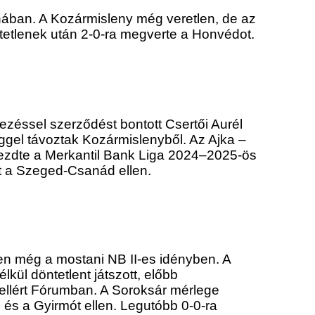
honában. A Kozármisleny még veretlen, de az
etlenek után 2-0-ra megverte a Honvédot.
ezéssel szerződést bontott Csertői Aurél
ggel távoztak Kozármislenyből. Az Ajka –
kezdte a Merkantil Bank Liga 2024–2025-ös
ot a Szeged-Csanád ellen.
len még a mostani NB II-es idényben. A
lkül döntetlent játszott, előbb
ellért Fórumban. A Soroksár mérlege
 és a Gyirmót ellen. Legutóbb 0-0-ra