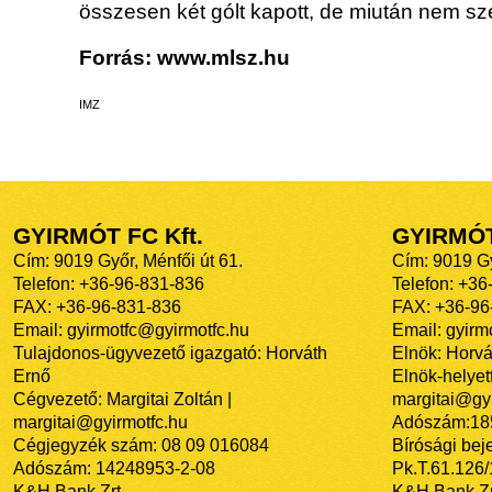
összesen két gólt kapott, de miután nem szer
Forrás: www.mlsz.hu
IMZ
GYIRMÓT FC Kft.
GYIRMÓ
Cím: 9019 Győr, Ménfői út 61.
Cím: 9019 Gy
Telefon: +36-96-831-836
Telefon: +36
FAX: +36-96-831-836
FAX: +36-96
Email: gyirmotfc@gyirmotfc.hu
Email: gyir
Tulajdonos-ügyvezető igazgató: Horváth
Elnök: Horvá
Ernő
Elnök-helyett
Cégvezető: Margitai Zoltán |
margitai@gyi
margitai@gyirmotfc.hu
Adószám:18
Cégjegyzék szám: 08 09 016084
Bírósági bej
Adószám: 14248953-2-08
Pk.T.61.126
K&H Bank Zrt.
K&H Bank Zr