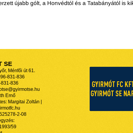
zett újabb gólt, a Honvédtól és a Tatabányától is kik
T SE
őr, Ménfői út 61.
-96-831-836
-831-836
motse@gyirmotse.hu
th Ernő
es: Margitai Zoltán |
rmotfc.hu
525278-2-08
egyzés:
/1993/59
t.