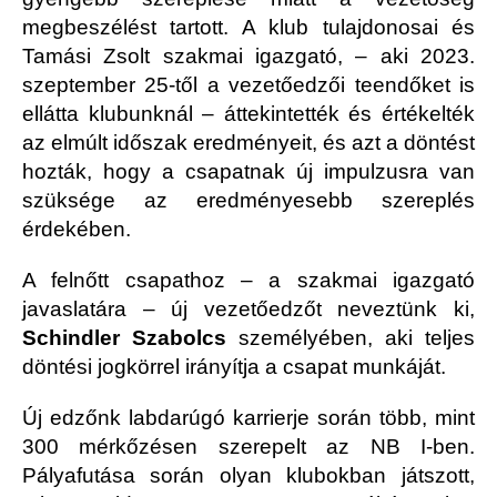
megbeszélést tartott. A klub tulajdonosai és
Tamási Zsolt szakmai igazgató, – aki 2023.
szeptember 25-től a vezetőedzői teendőket is
ellátta klubunknál – áttekintették és értékelték
az elmúlt időszak eredményeit, és azt a döntést
hozták, hogy a csapatnak új impulzusra van
szüksége az eredményesebb szereplés
érdekében.
A felnőtt csapathoz – a szakmai igazgató
javaslatára – új vezetőedzőt neveztünk ki,
Schindler Szabolcs
személyében, aki teljes
döntési jogkörrel irányítja a csapat munkáját.
Új edzőnk labdarúgó karrierje során több, mint
300 mérkőzésen szerepelt az NB I-ben.
Pályafutása során olyan klubokban játszott,