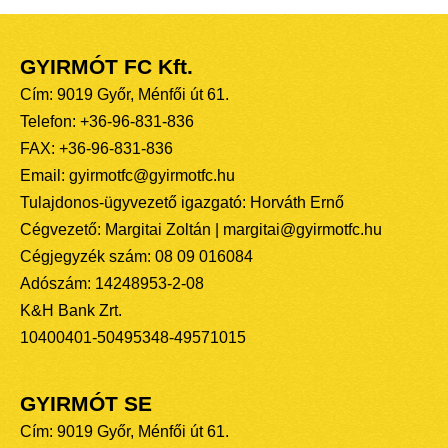
GYIRMÓT FC Kft.
Cím: 9019 Győr, Ménfői út 61.
Telefon: +36-96-831-836
FAX: +36-96-831-836
Email: gyirmotfc@gyirmotfc.hu
Tulajdonos-ügyvezető igazgató: Horváth Ernő
Cégvezető: Margitai Zoltán | margitai@gyirmotfc.hu
Cégjegyzék szám: 08 09 016084
Adószám: 14248953-2-08
K&H Bank Zrt.
10400401-50495348-49571015
GYIRMÓT SE
Cím: 9019 Győr, Ménfői út 61.