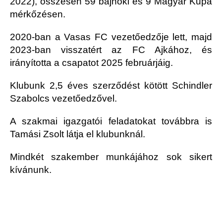
2022), összesen 59 bajnoki és 9 Magyar Kupa
mérkőzésen.
2020-ban a Vasas FC vezetőedzője lett, majd
2023-ban visszatért az FC Ajkához, és
irányította a csapatot 2025 februárjáig.
Klubunk 2,5 éves szerződést kötött Schindler
Szabolcs vezetőedzővel.
A szakmai igazgatói feladatokat továbbra is
Tamási Zsolt látja el klubunknál.
Mindkét szakember munkájához sok sikert
kívánunk.