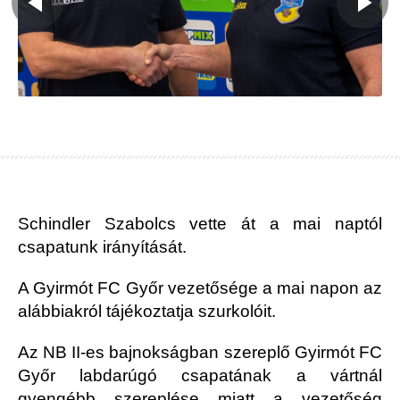
Schindler Szabolcs vette át a mai naptól
csapatunk irányítását.
A Gyirmót FC Győr vezetősége a mai napon az
alábbiakról tájékoztatja szurkolóit.
Az NB II-es bajnokságban szereplő Gyirmót FC
Győr labdarúgó csapatának a vártnál
gyengébb szereplése miatt a vezetőség