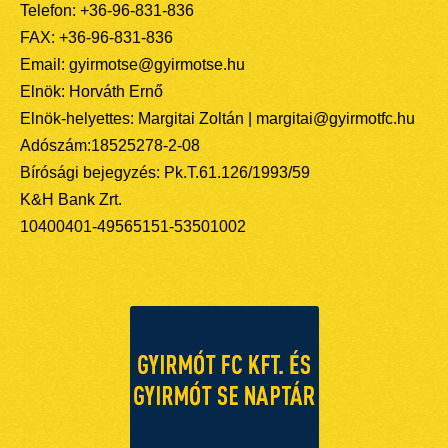
Telefon: +36-96-831-836
FAX: +36-96-831-836
Email: gyirmotse@gyirmotse.hu
Elnök: Horváth Ernő
Elnök-helyettes: Margitai Zoltán | margitai@gyirmotfc.hu
Adószám:18525278-2-08
Bírósági bejegyzés: Pk.T.61.126/1993/59
K&H Bank Zrt.
10400401-49565151-53501002