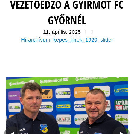
VEZETŐEDZŐ A GYIRMÓT FC
GYŐRNÉL
11. április, 2025
|
|
Hírarchívum
,
kepes_hirek_1920
,
slider