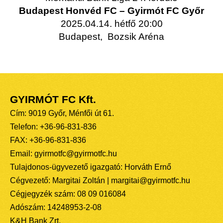
Budapest Honvéd FC – Gyirmót FC Győr
2025.04.14. hétfő 20:00
Budapest, Bozsik Aréna
GYIRMÓT FC Kft.
Cím: 9019 Győr, Ménfői út 61.
Telefon: +36-96-831-836
FAX: +36-96-831-836
Email: gyirmotfc@gyirmotfc.hu
Tulajdonos-ügyvezető igazgató: Horváth Ernő
Cégvezető: Margitai Zoltán | margitai@gyirmotfc.hu
Cégjegyzék szám: 08 09 016084
Adószám: 14248953-2-08
K&H Bank Zrt.