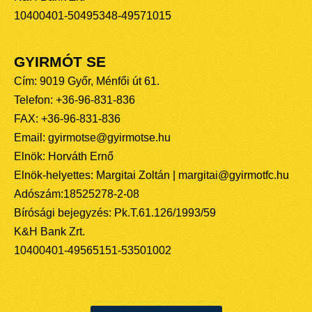
10400401-50495348-49571015
GYIRMÓT SE
Cím: 9019 Győr, Ménfői út 61.
Telefon: +36-96-831-836
FAX: +36-96-831-836
Email: gyirmotse@gyirmotse.hu
Elnök: Horváth Ernő
Elnök-helyettes: Margitai Zoltán | margitai@gyirmotfc.hu
Adószám:18525278-2-08
Bírósági bejegyzés: Pk.T.61.126/1993/59
K&H Bank Zrt.
10400401-49565151-53501002