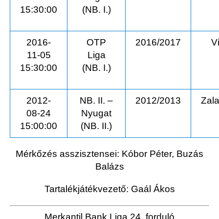
15:30:00
(NB. I.)
2016-
OTP
2016/2017
V
11-05
Liga
15:30:00
(NB. I.)
2012-
NB. II. –
2012/2013
Zal
08-24
Nyugat
15:00:00
(NB. II.)
Mérkőzés asszisztensei: Kóbor Péter, Buzás
Balázs
Tartalékjátékvezető: Gaál Ákos
Merkantil Bank Liga 24. forduló