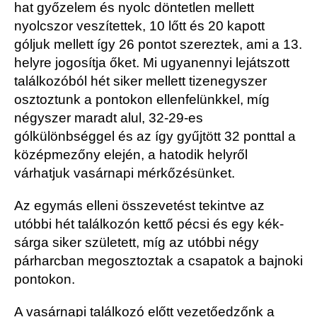
hat győzelem és nyolc döntetlen mellett
nyolcszor veszítettek, 10 lőtt és 20 kapott
góljuk mellett így 26 pontot szereztek, ami a 13.
helyre jogosítja őket. Mi ugyanennyi lejátszott
találkozóból hét siker mellett tizenegyszer
osztoztunk a pontokon ellenfelünkkel, míg
négyszer maradt alul, 32-29-es
gólkülönbséggel és az így gyűjtött 32 ponttal a
középmezőny elején, a hatodik helyről
várhatjuk vasárnapi mérkőzésünket.
Az egymás elleni összevetést tekintve az
utóbbi hét találkozón kettő pécsi és egy kék-
sárga siker született, míg az utóbbi négy
párharcban megosztoztak a csapatok a bajnoki
pontokon.
A vasárnapi találkozó előtt vezetőedzőnk a