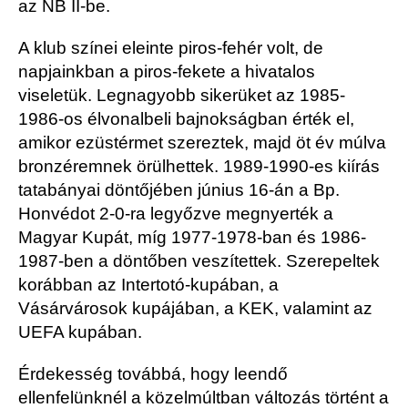
az NB II-be.
A klub színei eleinte piros-fehér volt, de
napjainkban a piros-fekete a hivatalos
viseletük. Legnagyobb sikerüket az 1985-
1986-os élvonalbeli bajnokságban érték el,
amikor ezüstérmet szereztek, majd öt év múlva
bronzéremnek örülhettek. 1989-1990-es kiírás
tatabányai döntőjében június 16-án a Bp.
Honvédot 2-0-ra legyőzve megnyerték a
Magyar Kupát, míg 1977-1978-ban és 1986-
1987-ben a döntőben veszítettek. Szerepeltek
korábban az Intertotó-kupában, a
Vásárvárosok kupájában, a KEK, valamint az
UEFA kupában.
Érdekesség továbbá, hogy leendő
ellenfelünknél a közelmúltban változás történt a