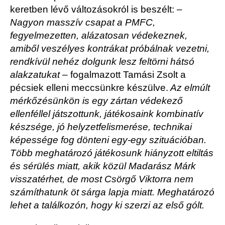
keretben lévő változásokról is beszélt:
–
Nagyon masszív csapat a PMFC,
fegyelmezetten, alázatosan védekeznek,
amiből veszélyes kontrákat próbálnak vezetni,
rendkívül nehéz dolgunk lesz feltörni hátsó
alakzatukat
– fogalmazott Tamási Zsolt a
pécsiek elleni meccsünkre készülve.
Az elmúlt
mérkőzésünkön is egy zártan védekező
ellenféllel játszottunk, játékosaink kombinatív
készsége, jó helyzetfelismerése, technikai
képessége fog dönteni egy-egy szituációban.
Több meghatározó játékosunk hiányzott eltiltás
és sérülés miatt, akik közül Madarász Márk
visszatérhet, de most Csörgő Viktorra nem
számíthatunk öt sárga lapja miatt. Meghatározó
lehet a találkozón, hogy ki szerzi az első gólt.