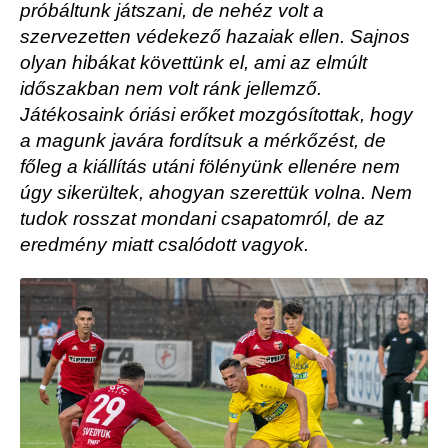
próbáltunk játszani, de nehéz volt a
szervezetten védekező hazaiak ellen. Sajnos
olyan hibákat követtünk el, ami az elmúlt
időszakban nem volt ránk jellemző.
Játékosaink óriási erőket mozgósítottak, hogy
a magunk javára fordítsuk a mérkőzést, de
főleg a kiállítás utáni fölényünk ellenére nem
úgy sikerültek, ahogyan szerettük volna. Nem
tudok rosszat mondani csapatomról, de az
eredmény miatt csalódott vagyok.