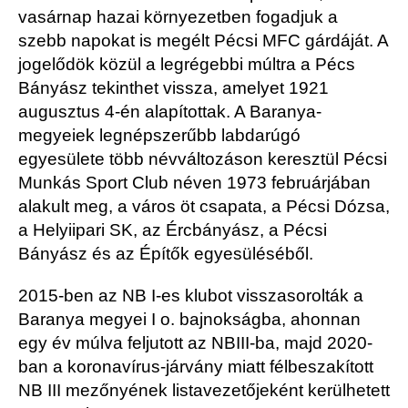
vasárnap hazai környezetben fogadjuk a
szebb napokat is megélt Pécsi MFC gárdáját. A
jogelődök közül a legrégebbi múltra a Pécs
Bányász tekinthet vissza, amelyet 1921
augusztus 4-én alapítottak. A Baranya-
megyeiek legnépszerűbb labdarúgó
egyesülete több névváltozáson keresztül Pécsi
Munkás Sport Club néven 1973 februárjában
alakult meg, a város öt csapata, a Pécsi Dózsa,
a Helyiipari SK, az Ércbányász, a Pécsi
Bányász és az Építők egyesüléséből.
2015-ben az NB I-es klubot visszasorolták a
Baranya megyei I o. bajnokságba, ahonnan
egy év múlva feljutott az NBIII-ba, majd 2020-
ban a koronavírus-járvány miatt félbeszakított
NB III mezőnyének listavezetőjeként kerülhetett