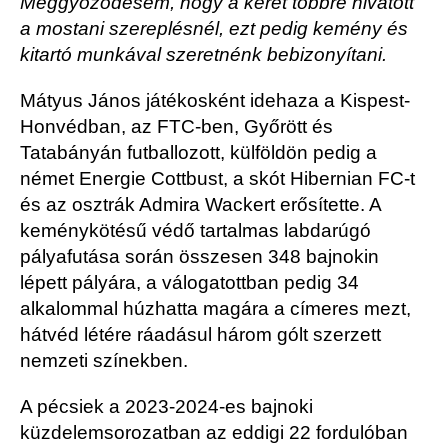
Meggyőződésem, hogy a keret többre hivatott
a mostani szereplésnél, ezt pedig kemény és
kitartó munkával szeretnénk bebizonyítani.
Mátyus János játékosként idehaza a Kispest-
Honvédban, az FTC-ben, Győrött és
Tatabányán futballozott, külföldön pedig a
német Energie Cottbust, a skót Hibernian FC-t
és az osztrák Admira Wackert erősítette. A
keménykötésű védő tartalmas labdarúgó
pályafutása során összesen 348 bajnokin
lépett pályára, a válogatottban pedig 34
alkalommal húzhatta magára a címeres mezt,
hátvéd létére ráadásul három gólt szerzett
nemzeti színekben.
A pécsiek a 2023-2024-es bajnoki
küzdelemsorozatban az eddigi 22 fordulóban