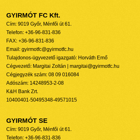
GYIRMÓT FC Kft.
Cím: 9019 Győr, Ménfői út 61.
Telefon: +36-96-831-836
FAX: +36-96-831-836
Email: gyirmotfc@gyirmotfc.hu
Tulajdonos-ügyvezető igazgató: Horváth Ernő
Cégvezető: Margitai Zoltán | margitai@gyirmotfc.hu
Cégjegyzék szám: 08 09 016084
Adószám: 14248953-2-08
K&H Bank Zrt.
10400401-50495348-49571015
GYIRMÓT SE
Cím: 9019 Győr, Ménfői út 61.
Telefon: +36-96-831-836