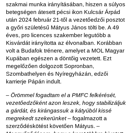
szakmai munka irányításában, hiszen a súlyos
betegségen átesett pécsi ikon Kulcsár Árpád
után 2024 február 21-től a vezetőedzői posztot
a győri születésű Mátyus János tölti be. A 49
éves, pro licences szakember legutóbb a
Kisvárdát irányította az élvonalban. Korábban
volt a Budafok trénere, amelyet a MOL Magyar
Kupában egészen a döntőig vezetett. Ezt
megelőzően dolgozott Sopronban,
Szombathelyen és Nyíregyházán, edzői
karrierje Pápán indult.
– Örömmel fogadtam el a PMFC felkérését,
vezetőedzőként azon leszek, hogy stabilizáljuk
a gárdát, és kirángassuk a kátyúból kissé
megrekedt szekerünket
– fogalmazott a
szerződéskötést követően Mátyus.
–