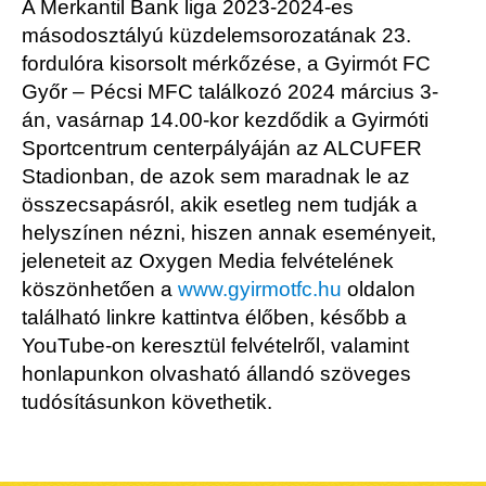
A Merkantil Bank liga 2023-2024-es
másodosztályú küzdelemsorozatának 23.
fordulóra kisorsolt mérkőzése, a Gyirmót FC
Győr – Pécsi MFC találkozó 2024 március 3-
án, vasárnap 14.00-kor kezdődik a Gyirmóti
Sportcentrum centerpályáján az ALCUFER
Stadionban, de azok sem maradnak le az
összecsapásról, akik esetleg nem tudják a
helyszínen nézni, hiszen annak eseményeit,
jeleneteit az Oxygen Media felvételének
köszönhetően a
www.gyirmotfc.hu
oldalon
található linkre kattintva élőben, később a
YouTube-on keresztül felvételről, valamint
honlapunkon olvasható állandó szöveges
tudósításunkon követhetik.