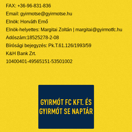
FAX: +36-96-831-836
Email: gyirmotse@gyirmotse.hu
Elnök: Horváth Ernő
Elnök-helyettes: Margitai Zoltán | margitai@gyirmotfc.hu
Adószám:18525278-2-08
Bírósági bejegyzés: Pk.T.61.126/1993/59
K&H Bank Zrt.
10400401-49565151-53501002