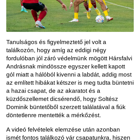
Tanulságos és figyelmeztető jel volt a
találkozón, hogy amíg az eddigi négy
fordulóban jól záró védelmünk mögött Hársfalvi
Andrásnak mindössze egyszer kellett kapott
gól miatt a hálóból kivenni a labdát, addig most
az említett hibákat kétszer is meg tudta büntetni
a hazai csapat, de az akaratot és a
küzdőszellemet dicsérendő, hogy Soltész
Dominik büntetőből szerzett találatával a fiúk
döntetlenre mentették a mérkőzést.
A videó felvételek elemzése után azonban
ismét fontos találkozó vár csapatunkra, hiszen