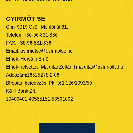
GYIRMÓT SE
Cím: 9019 Győr, Ménfői út 61.
Telefon: +36-96-831-836
FAX: +36-96-831-836
Email: gyirmotse@gyirmotse.hu
Elnök: Horváth Ernő
Elnök-helyettes: Margitai Zoltán | margitai@gyirmotfc.hu
Adószám:18525278-2-08
Bírósági bejegyzés: Pk.T.61.126/1993/59
K&H Bank Zrt.
10400401-49565151-53501002