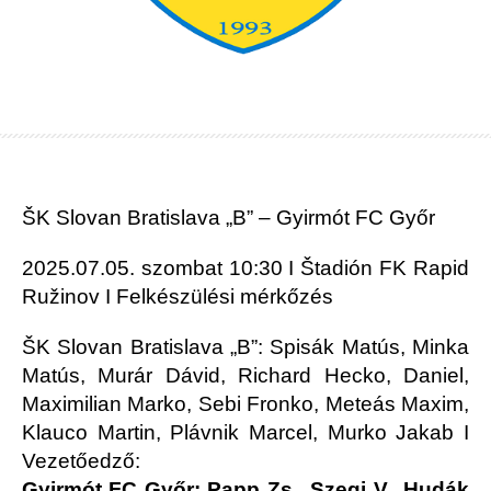
ŠK Slovan Bratislava „B” – Gyirmót FC Győr
2025.07.05. szombat 10:30 I Štadión FK Rapid
Ružinov I Felkészülési mérkőzés
ŠK Slovan Bratislava „B”: Spisák Matús, Minka
Matús, Murár Dávid, Richard Hecko, Daniel,
Maximilian Marko, Sebi Fronko, Meteás Maxim,
Klauco Martin, Plávnik Marcel, Murko Jakab I
Vezetőedző:
Gyirmót FC Győr: Papp Zs., Szegi V., Hudák