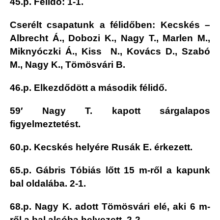
45.p.
Félidő: 1-1.
Cserélt csapatunk a félidőben: Kecskés –
Albrecht Á., Dobozi K., Nagy T., Marlen M.,
Miknyóczki Á., Kiss N., Kovács D., Szabó
M., Nagy K., Tömösvári B.
46.p. Elkezdődött a második félidő.
59′ Nagy T. kapott sárgalapos
figyelmeztetést.
60.p. Kecskés helyére Rusák E. érkezett.
65.p. Gábris Tóbiás lőtt 15 m-ről a kapunk
bal oldalába.
2-1.
68.p. Nagy K. adott Tömösvári elé, aki 6 m-
ről a bal alsóba helyezett.
2-2.