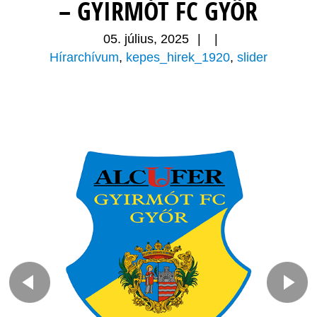
– GYIRMÓT FC GYŐR
05. július, 2025
|
|
Hírarchívum
,
kepes_hirek_1920
,
slider