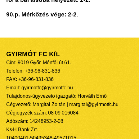
90.p. Mérkőzés vége:
2-2
.
GYIRMÓT FC Kft.
Cím: 9019 Győr, Ménfői út 61.
Telefon: +36-96-831-836
FAX: +36-96-831-836
Email: gyirmotfc@gyirmotfc.hu
Tulajdonos-ügyvezető igazgató: Horváth Ernő
Cégvezető: Margitai Zoltán | margitai@gyirmotfc.hu
Cégjegyzék szám: 08 09 016084
Adószám: 14248953-2-08
K&H Bank Zrt.
10400401-50495348-49571015