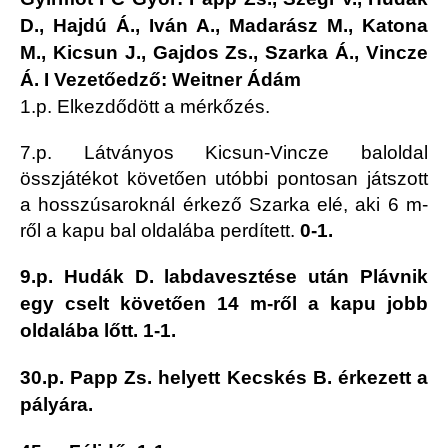
D., Hajdú Á., Iván A., Madarász M., Katona
M., Kicsun J., Gajdos Zs., Szarka Á., Vincze
Á. I Vezetőedző: Weitner Ádám
1.p. Elkezdődött a mérkőzés.
7.p. Látványos Kicsun-Vincze baloldal
összjátékot követően utóbbi pontosan játszott
a hosszúsaroknál érkező Szarka elé, aki 6 m-
ről a kapu bal oldalába perdített.
0-1.
9.p. Hudák D. labdavesztése után Plávnik
egy cselt követően 14 m-ről a kapu jobb
oldalába lőtt.
1-1.
30.p. Papp Zs. helyett Kecskés B. érkezett a
pályára.