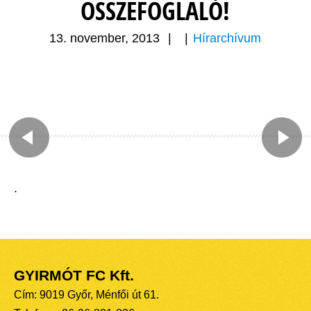
ÖSSZEFOGLALÓ!
13. november, 2013
|
|
Hírarchívum
.
GYIRMÓT FC Kft.
Cím: 9019 Győr, Ménfői út 61.