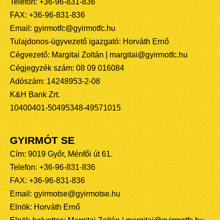
Telefon: +36-96-831-836
FAX: +36-96-831-836
Email: gyirmotfc@gyirmotfc.hu
Tulajdonos-ügyvezető igazgató: Horváth Ernő
Cégvezető: Margitai Zoltán | margitai@gyirmotfc.hu
Cégjegyzék szám: 08 09 016084
Adószám: 14248953-2-08
K&H Bank Zrt.
10400401-50495348-49571015
GYIRMÓT SE
Cím: 9019 Győr, Ménfői út 61.
Telefon: +36-96-831-836
FAX: +36-96-831-836
Email: gyirmotse@gyirmotse.hu
Elnök: Horváth Ernő