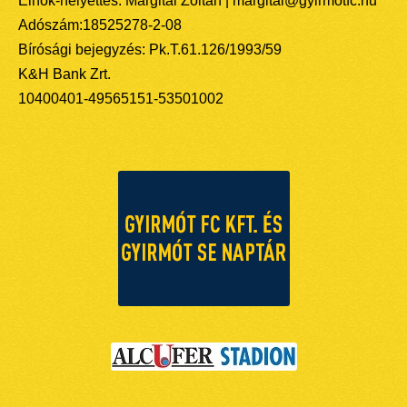
Elnök-helyettes: Margitai Zoltán | margitai@gyirmotfc.hu
Adószám:18525278-2-08
Bírósági bejegyzés: Pk.T.61.126/1993/59
K&H Bank Zrt.
10400401-49565151-53501002