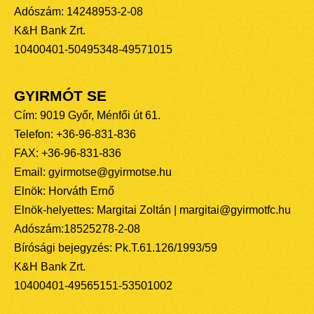
Adószám: 14248953-2-08
K&H Bank Zrt.
10400401-50495348-49571015
GYIRMÓT SE
Cím: 9019 Győr, Ménfői út 61.
Telefon: +36-96-831-836
FAX: +36-96-831-836
Email: gyirmotse@gyirmotse.hu
Elnök: Horváth Ernő
Elnök-helyettes: Margitai Zoltán | margitai@gyirmotfc.hu
Adószám:18525278-2-08
Bírósági bejegyzés: Pk.T.61.126/1993/59
K&H Bank Zrt.
10400401-49565151-53501002