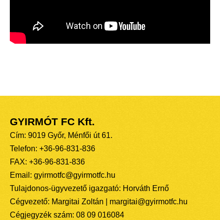
GYIRMÓT FC Kft.
Cím: 9019 Győr, Ménfői út 61.
Telefon: +36-96-831-836
FAX: +36-96-831-836
Email: gyirmotfc@gyirmotfc.hu
Tulajdonos-ügyvezető igazgató: Horváth Ernő
Cégvezető: Margitai Zoltán | margitai@gyirmotfc.hu
Cégjegyzék szám: 08 09 016084