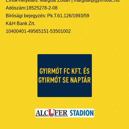
Elnök-helyettes: Margitai Zoltán | margitai@gyirmotfc.hu
Adószám:18525278-2-08
Bírósági bejegyzés: Pk.T.61.126/1993/59
K&H Bank Zrt.
10400401-49565151-53501002