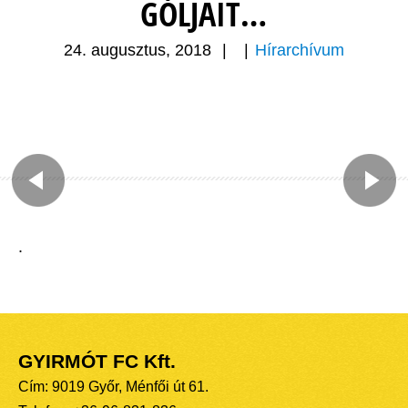
GÓLJAIT…
24. augusztus, 2018
|
|
Hírarchívum
.
GYIRMÓT FC Kft.
Cím: 9019 Győr, Ménfői út 61.