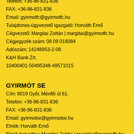
Telefon: +36-96-831-836
FAX: +36-96-831-836
Email: gyirmotfc@gyirmotfc.hu
Tulajdonos-ügyvezető igazgató: Horváth Ernő
Cégvezető: Margitai Zoltán | margitai@gyirmotfc.hu
Cégjegyzék szám: 08 09 016084
Adószám: 14248953-2-08
K&H Bank Zrt.
10400401-50495348-49571015
GYIRMÓT SE
Cím: 9019 Győr, Ménfői út 61.
Telefon: +36-96-831-836
FAX: +36-96-831-836
Email: gyirmotse@gyirmotse.hu
Elnök: Horváth Ernő