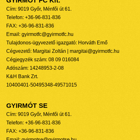
GYIRMÓT FC Kft.
Cím: 9019 Győr, Ménfői út 61.
Telefon: +36-96-831-836
FAX: +36-96-831-836
Email: gyirmotfc@gyirmotfc.hu
Tulajdonos-ügyvezető igazgató: Horváth Ernő
Cégvezető: Margitai Zoltán | margitai@gyirmotfc.hu
Cégjegyzék szám: 08 09 016084
Adószám: 14248953-2-08
K&H Bank Zrt.
10400401-50495348-49571015
GYIRMÓT SE
Cím: 9019 Győr, Ménfői út 61.
Telefon: +36-96-831-836
FAX: +36-96-831-836
Email: gyirmotse@gyirmotse.hu