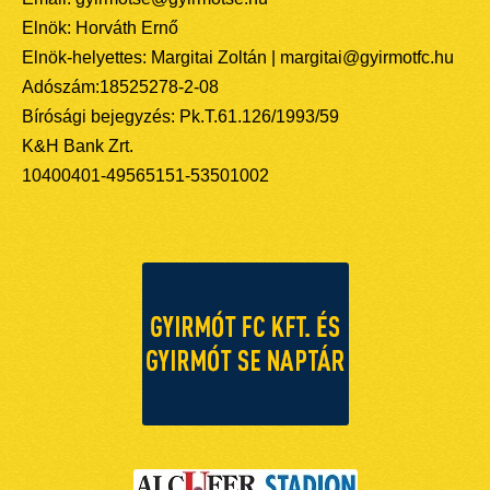
Elnök: Horváth Ernő
Elnök-helyettes: Margitai Zoltán | margitai@gyirmotfc.hu
Adószám:18525278-2-08
Bírósági bejegyzés: Pk.T.61.126/1993/59
K&H Bank Zrt.
10400401-49565151-53501002