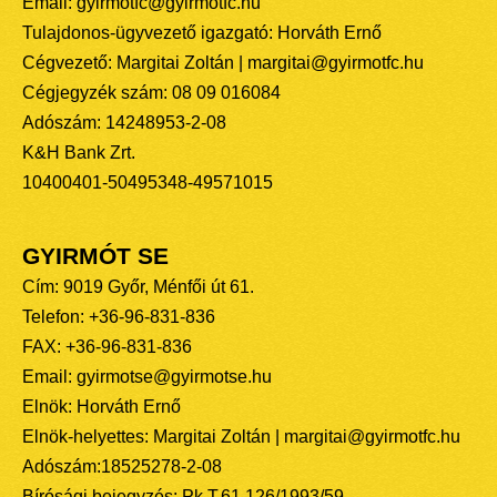
Email: gyirmotfc@gyirmotfc.hu
Tulajdonos-ügyvezető igazgató: Horváth Ernő
Cégvezető: Margitai Zoltán | margitai@gyirmotfc.hu
Cégjegyzék szám: 08 09 016084
Adószám: 14248953-2-08
K&H Bank Zrt.
10400401-50495348-49571015
GYIRMÓT SE
Cím: 9019 Győr, Ménfői út 61.
Telefon: +36-96-831-836
FAX: +36-96-831-836
Email: gyirmotse@gyirmotse.hu
Elnök: Horváth Ernő
Elnök-helyettes: Margitai Zoltán | margitai@gyirmotfc.hu
Adószám:18525278-2-08
Bírósági bejegyzés: Pk.T.61.126/1993/59