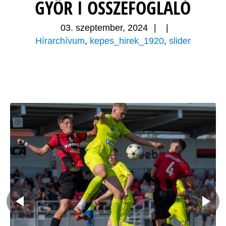
GYŐR I ÖSSZEFOGLALÓ
03. szeptember, 2024
|
|
Hírarchívum
,
kepes_hirek_1920
,
slider