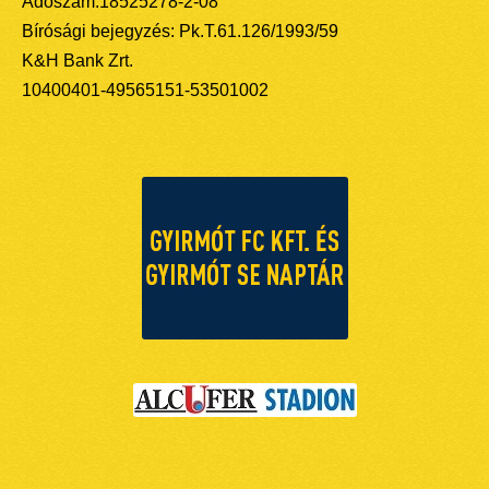
Adószám:18525278-2-08
Bírósági bejegyzés: Pk.T.61.126/1993/59
K&H Bank Zrt.
10400401-49565151-53501002