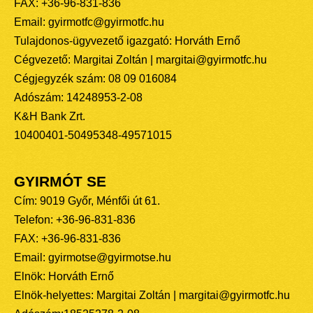
FAX: +36-96-831-836
Email: gyirmotfc@gyirmotfc.hu
Tulajdonos-ügyvezető igazgató: Horváth Ernő
Cégvezető: Margitai Zoltán | margitai@gyirmotfc.hu
Cégjegyzék szám: 08 09 016084
Adószám: 14248953-2-08
K&H Bank Zrt.
10400401-50495348-49571015
GYIRMÓT SE
Cím: 9019 Győr, Ménfői út 61.
Telefon: +36-96-831-836
FAX: +36-96-831-836
Email: gyirmotse@gyirmotse.hu
Elnök: Horváth Ernő
Elnök-helyettes: Margitai Zoltán | margitai@gyirmotfc.hu