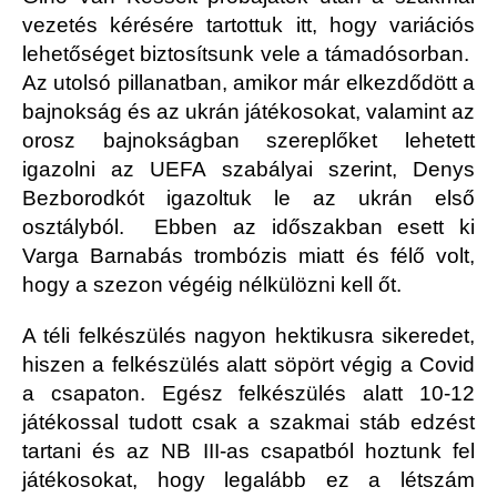
vezetés kérésére tartottuk itt, hogy variációs
lehetőséget biztosítsunk vele a támadósorban.
Az utolsó pillanatban, amikor már elkezdődött a
bajnokság és az ukrán játékosokat, valamint az
orosz bajnokságban szereplőket lehetett
igazolni az UEFA szabályai szerint, Denys
Bezborodkót igazoltuk le az ukrán első
osztályból. Ebben az időszakban esett ki
Varga Barnabás trombózis miatt és félő volt,
hogy a szezon végéig nélkülözni kell őt.
A téli felkészülés nagyon hektikusra sikeredet,
hiszen a felkészülés alatt söpört végig a Covid
a csapaton. Egész felkészülés alatt 10-12
játékossal tudott csak a szakmai stáb edzést
tartani és az NB III-as csapatból hoztunk fel
játékosokat, hogy legalább ez a létszám