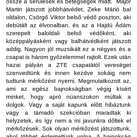
össze a sérülések és betegségek miatt. Major
Martin játszott jobbhátvédet, Zeke Márió bal
oldalon, Csörgő Viktor belső védő poszton, aki
debütált az élvonalban, és az a Hajdú Ádám
szerepelt baloldali belső védőként, aki
középpályásként vagy balhátvédként játszott
addig. Nagyon jól muzsikált ez a négyes és a
csapat is három győzelemmel rajtolt. Ezek után
hazai pályán a ZTE csapatától vereséget
szenvedtünk és innen kezdve sokáig nem
tudtunk mérkőzést nyerni. Megmutatkozott az,
ami az egész bajnokságban végig kísért
minket, hogy apró nüanszokon múltak a
dolgok. Vagy a saját kapunk előtt hibáztunk
vagy a támadó szekcióban maradtak ki
helyzetek, és így nem a mi javunkra dőltek el
mérkőzések. Sok olyan mérkőzést játszottunk,
ahol többet érdemeltünk volna. A bajnokság