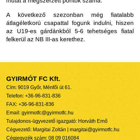
mutat a megszerzett pontok száma.
A következő szezonban még fiatalabb
átlagéletkorú csapattal fogunk indulni, hiszen
az U19-es gárdánkból 5-6 tehetséges fiatal
felkerül az NB III-as kerethez.
GYIRMÓT FC Kft.
Cím: 9019 Győr, Ménfői út 61.
Telefon: +36-96-831-836
FAX: +36-96-831-836
Email: gyirmotfc@gyirmotfc.hu
Tulajdonos-ügyvezető igazgató: Horváth Ernő
Cégvezető: Margitai Zoltán | margitai@gyirmotfc.hu
Cégjegyzék szám: 08 09 016084