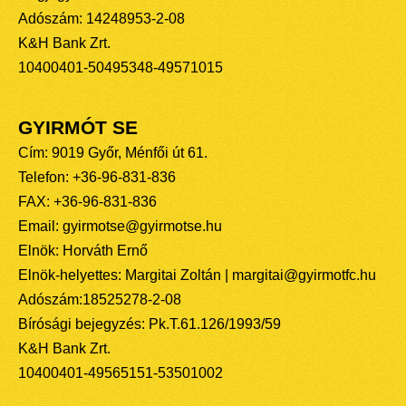
Adószám: 14248953-2-08
K&H Bank Zrt.
10400401-50495348-49571015
GYIRMÓT SE
Cím: 9019 Győr, Ménfői út 61.
Telefon: +36-96-831-836
FAX: +36-96-831-836
Email: gyirmotse@gyirmotse.hu
Elnök: Horváth Ernő
Elnök-helyettes: Margitai Zoltán | margitai@gyirmotfc.hu
Adószám:18525278-2-08
Bírósági bejegyzés: Pk.T.61.126/1993/59
K&H Bank Zrt.
10400401-49565151-53501002