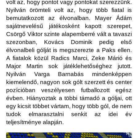
volt az, hogy pontot vagy pontokat szerezzünk.
Nyilván örömteli volt az, hogy több fiatal is
bemutatkozott az élvonalban. Mayer Ádám
sajátnevelésű játékosként kapott szerepet,
Csörgő Viktor szinte alapemberré vált a tavaszi
szezonban, Kovács Dominik pedig első
élvonalbeli gólját is megszerezte a Paks ellen.
A fiatalok közül Radics Marci, Zeke Márió és
Major Martin sok játéklehetőséghez jutott.
Nyilván Varga Barnabás mindenképpen
kiemelendő, nagyon sok gólt szerzett és center
pozícióban veszélyesen futballozott egész
évben. Hiányoztak a többi támadó a góljai, ott
egy kicsit többet vártam, hogy több gól, de nem
tudok elmarasztalni senkit az idei év
teljesítménye alapján.