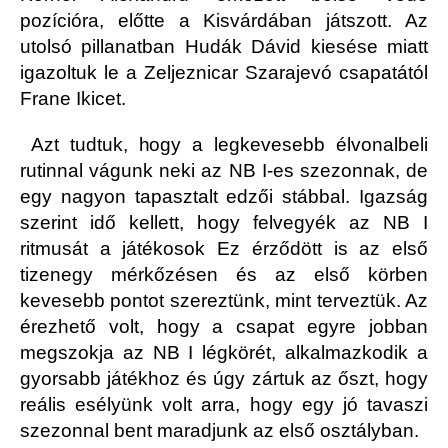
pozícióra, előtte a Kisvárdában játszott. Az
utolsó pillanatban Hudák Dávid kiesése miatt
igazoltuk le a Zeljeznicar Szarajevó csapatától
Frane Ikicet.
Azt tudtuk, hogy a legkevesebb élvonalbeli
rutinnal vágunk neki az NB I-es szezonnak, de
egy nagyon tapasztalt edzői stábbal. Igazság
szerint idő kellett, hogy felvegyék az NB I
ritmusát a játékosok Ez érződött is az első
tizenegy mérkőzésen és az első körben
kevesebb pontot szereztünk, mint terveztük. Az
érezhető volt, hogy a csapat egyre jobban
megszokja az NB I légkörét, alkalmazkodik a
gyorsabb játékhoz és úgy zártuk az őszt, hogy
reális esélyünk volt arra, hogy egy jó tavaszi
szezonnal bent maradjunk az első osztályban.