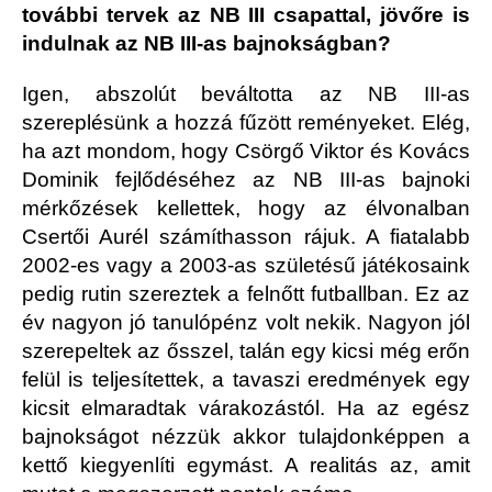
további tervek az NB III csapattal, jövőre is
indulnak az NB III-as bajnokságban?
Igen, abszolút beváltotta az NB III-as
szereplésünk a hozzá fűzött reményeket. Elég,
ha azt mondom, hogy Csörgő Viktor és Kovács
Dominik fejlődéséhez az NB III-as bajnoki
mérkőzések kellettek, hogy az élvonalban
Csertői Aurél számíthasson rájuk. A fiatalabb
2002-es vagy a 2003-as születésű játékosaink
pedig rutin szereztek a felnőtt futballban. Ez az
év nagyon jó tanulópénz volt nekik. Nagyon jól
szerepeltek az ősszel, talán egy kicsi még erőn
felül is teljesítettek, a tavaszi eredmények egy
kicsit elmaradtak várakozástól. Ha az egész
bajnokságot nézzük akkor tulajdonképpen a
kettő kiegyenlíti egymást. A realitás az, amit