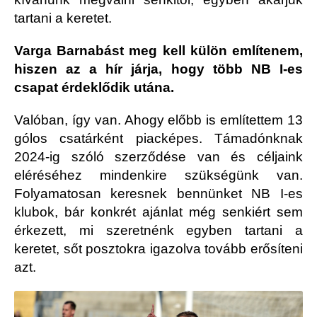
tartani a keretet.
Varga Barnabást meg kell külön említenem,
hiszen az a hír járja, hogy több NB I-es
csapat érdeklődik utána.
Valóban, így van. Ahogy előbb is említettem 13
gólos csatárként piacképes. Támadónknak
2024-ig szóló szerződése van és céljaink
eléréséhez mindenkire szükségünk van.
Folyamatosan keresnek bennünket NB I-es
klubok, bár konkrét ajánlat még senkiért sem
érkezett, mi szeretnénk egyben tartani a
keretet, sőt posztokra igazolva tovább erősíteni
azt.