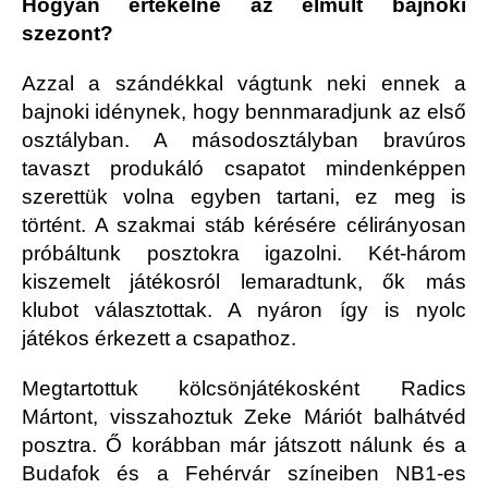
Hogyan értékelné az elmúlt bajnoki
szezont?
Azzal a szándékkal vágtunk neki ennek a
bajnoki idénynek, hogy bennmaradjunk az első
osztályban. A másodosztályban bravúros
tavaszt produkáló csapatot mindenképpen
szerettük volna egyben tartani, ez meg is
történt. A szakmai stáb kérésére célirányosan
próbáltunk posztokra igazolni. Két-három
kiszemelt játékosról lemaradtunk, ők más
klubot választottak. A nyáron így is nyolc
játékos érkezett a csapathoz.
Megtartottuk kölcsönjátékosként Radics
Mártont, visszahoztuk Zeke Máriót balhátvéd
posztra. Ő korábban már játszott nálunk és a
Budafok és a Fehérvár színeiben NB1-es