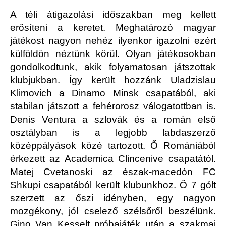
A téli átigazolási időszakban meg kellett
erősíteni a keretet. Meghatározó magyar
játékost nagyon nehéz ilyenkor igazolni ezért
külföldön néztünk körül. Olyan játékosokban
gondolkodtunk, akik folyamatosan játszottak
klubjukban. Így került hozzánk Uladzislau
Klimovich a Dinamo Minsk csapatából, aki
stabilan játszott a fehérorosz válogatottban is.
Denis Ventura a szlovák és a román első
osztályban is a legjobb labdaszerző
középpályások közé tartozott. Ő Romániából
érkezett az Academica Clincenive csapatától.
Matej Cvetanoski az észak-macedón FC
Shkupi csapatából került klubunkhoz. Ő 7 gólt
szerzett az őszi idényben, egy nagyon
mozgékony, jól cselező szélsőről beszélünk.
Gino Van Kesselt próbajáték után a szakmai