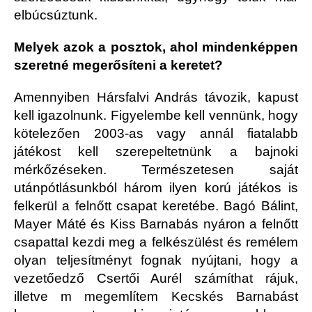
elbúcsúztunk.
Melyek azok a posztok, ahol mindenképpen
szeretné megerősíteni a keretet?
Amennyiben Hársfalvi András távozik, kapust
kell igazolnunk. Figyelembe kell vennünk, hogy
kötelezően 2003-as vagy annál fiatalabb
játékost kell szerepeltetnünk a bajnoki
mérkőzéseken. Természetesen saját
utánpótlásunkból három ilyen korú játékos is
felkerül a felnőtt csapat keretébe. Bagó Bálint,
Mayer Máté és Kiss Barnabás nyáron a felnőtt
csapattal kezdi meg a felkészülést és remélem
olyan teljesítményt fognak nyújtani, hogy a
vezetőedző Csertői Aurél számíthat rájuk,
illetve m megemlítem Kecskés Barnabást