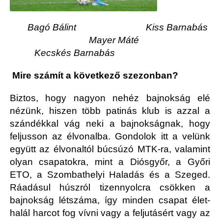
Bagó Bálint
Kiss Barnabás
Mayer Máté
Kecskés Barnabás
Mire számít a következő szezonban?
Biztos, hogy nagyon nehéz bajnokság elé
nézünk, hiszen több patinás klub is azzal a
szándékkal vág neki a bajnokságnak, hogy
feljusson az élvonalba. Gondolok itt a velünk
együtt az élvonaltól búcsúzó MTK-ra, valamint
olyan csapatokra, mint a Diósgyőr, a Győri
ETO, a Szombathelyi Haladás és a Szeged.
Ráadásul húszról tizennyolcra csökken a
bajnokság létszáma, így minden csapat élet-
halál harcot fog vívni vagy a feljutásért vagy az