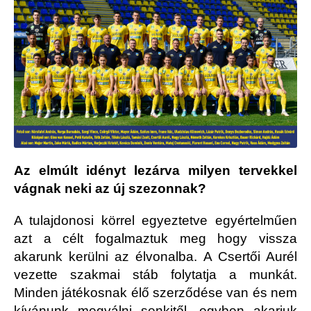
Az elmúlt idényt lezárva milyen tervekkel
vágnak neki az új szezonnak?
A tulajdonosi körrel egyeztetve egyértelműen
azt a célt fogalmaztuk meg hogy vissza
akarunk kerülni az élvonalba. A Csertői Aurél
vezette szakmai stáb folytatja a munkát.
Minden játékosnak élő szerződése van és nem
kívánunk megválni senkitől, egyben akarjuk