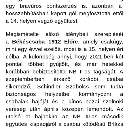
egy bravúros pontszerzés is, azonban a
hosszabbításban kapott gól megfosztotta ettől
a 14. helyen végző együttest.
Megismételte előző idénybeli szereplését
a
Békéscsaba 1912 Előre,
amely csakúgy,
mint egy évvel ezelőtt, most is a 15. helyen ért
célba. A különbség annyi, hogy 2021-ben két
ponttal többet gyűjtött, és már hetekkel
korábban bebiztosította NB II-es tagságát. A
szeptemberben érkező korábbi csabai
sikeredző, Schindler Szabolcs sem tudta
biztonságos helyzetbe kormányozni a
csabaiak hajóját és a kínos hazai szolnoki
vereség után április közepén lemondott. Az
utolsó öt bajnokira az NB III-as második
együttes kispadjáról a csabai kötődésű Brlázs