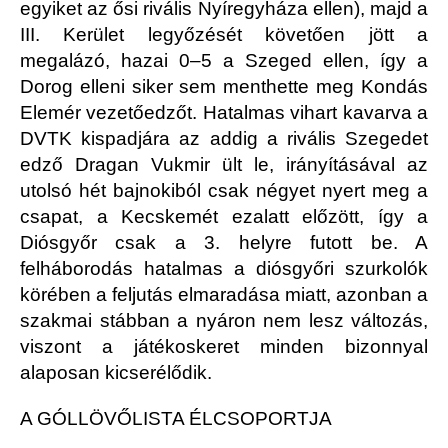
egyiket az ősi rivális Nyíregyháza ellen), majd a
III. Kerület legyőzését követően jött a
megalázó, hazai 0–5 a Szeged ellen, így a
Dorog elleni siker sem menthette meg Kondás
Elemér vezetőedzőt. Hatalmas vihart kavarva a
DVTK kispadjára az addig a rivális Szegedet
edző Dragan Vukmir ült le, irányításával az
utolsó hét bajnokiból csak négyet nyert meg a
csapat, a Kecskemét ezalatt előzött, így a
Diósgyőr csak a 3. helyre futott be. A
felháborodás hatalmas a diósgyőri szurkolók
körében a feljutás elmaradása miatt, azonban a
szakmai stábban a nyáron nem lesz változás,
viszont a játékoskeret minden bizonnyal
alaposan kicserélődik.
A GÓLLÖVŐLISTA ÉLCSOPORTJA