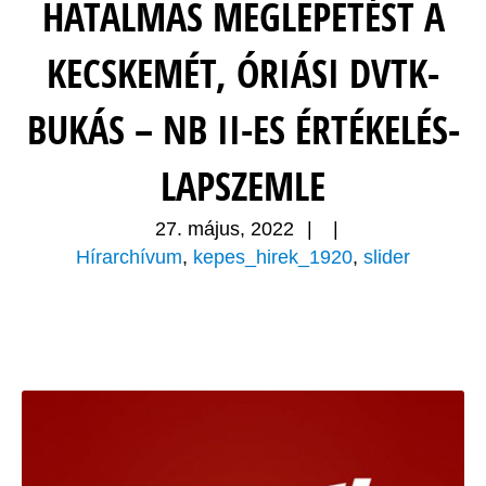
HATALMAS MEGLEPETÉST A
KECSKEMÉT, ÓRIÁSI DVTK-
BUKÁS – NB II-ES ÉRTÉKELÉS-
LAPSZEMLE
27. május, 2022
|
|
Hírarchívum
,
kepes_hirek_1920
,
slider