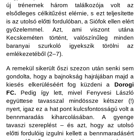
új trénernek három találkozója volt az
elsődleges célkitűzést elérnie, s ezt teljesítette
is az utolsó előtti fordulóban, a Siófok ellen elért
győzelemmel. Azt, ami viszont utána
Kecskeméten történt, valószínűleg minden
baranyai szurkoló igyekszik törölni az
emlékezetéből (2–7).
A remekül sikerült őszi szezon után senki sem
gondolta, hogy a bajnokság hajrájában majd a
kiesés elkerüléséért fog küzdeni a
Dorogi
FC.
Pedig így lett, mivel Fenyvesi László
együttese tavasszal mindössze kétszer (!)
nyert, igaz ez a hat pont kulcsfontosságú volt a
bennmaradás kiharcolásában. A gyenge
tavaszi szereplést – és azt, hogy az utolsó
előtti fordulóig izgulni kellett a bennmaradásért