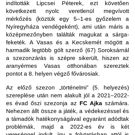
indították Lipcsei Péterek, ezt követően
következett nyolc veretlenül megvívott
mérkőzés (köztük egy 5–1-es győzelem a
Nyíregyháza vendégeként), ami után máris a
középmezőnyben találták magukat a sárga-
feketék. A Vasas és a Kecskemét mögött a
harmadik legtöbb gólt szerző (67) Soroksárnál
a szezonzárás is szépre sikerült, hiszen az
aranyérmes Vasas otthonában szereztek
pontot a 8. helyen végző fővárosiak.
Az előző szezon „történelmi” (5. helyezés)
szereplése után nem alakult jól a 2021–2022-
es évad őszi szezonja az
FC Ajka
számára.
Nehezen állt össze a játék, a védekezéssel és
a támadók hatékonyságával egyaránt adódtak
problémák, majd a 2022-es év is két
vereséggel indult, így a folytatásban attól is