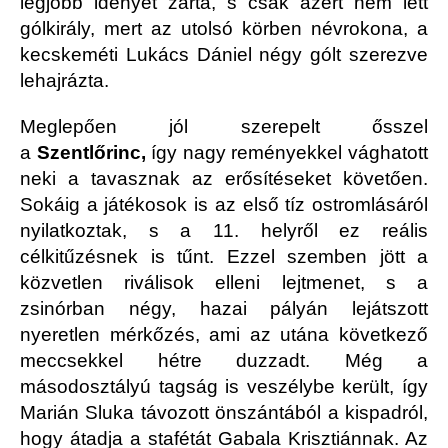
legjobb idényét zárta, s csak azért nem lett
gólkirály, mert az utolsó körben névrokona, a
kecskeméti Lukács Dániel négy gólt szerezve
lehajrázta.
Meglepően jól szerepelt ősszel
a
Szentlőrinc,
így nagy reményekkel vághatott
neki a tavasznak az erősítéseket követően.
Sokáig a játékosok is az első tíz ostromlásáról
nyilatkoztak, s a 11. helyről ez reális
célkitűzésnek is tűnt. Ezzel szemben jött a
közvetlen riválisok elleni lejtmenet, s a
zsinórban négy, hazai pályán lejátszott
nyeretlen mérkőzés, ami az utána következő
meccsekkel hétre duzzadt. Még a
másodosztályú tagság is veszélybe került, így
Marián Sluka távozott önszántából a kispadról,
hogy átadja a stafétát Gabala Krisztiánnak. Az