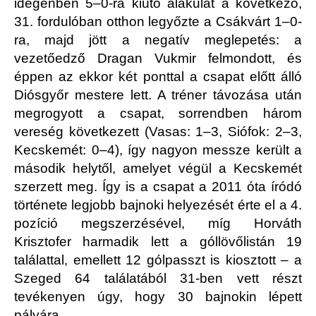
idegenben 5–0-ra kiütő alakulat a következő,
31. fordulóban otthon legyőzte a Csákvárt 1–0-
ra, majd jött a negatív meglepetés: a
vezetőedző Dragan Vukmir felmondott, és
éppen az ekkor két ponttal a csapat előtt álló
Diósgyőr mestere lett. A tréner távozása után
megrogyott a csapat, sorrendben három
vereség következett (Vasas: 1–3, Siófok: 2–3,
Kecskemét: 0–4), így nagyon messze került a
második helytől, amelyet végül a Kecskemét
szerzett meg. Így is a csapat a 2011 óta íródó
története legjobb bajnoki helyezését érte el a 4.
pozíció megszerzésével, míg Horváth
Krisztofer harmadik lett a góllövőlistán 19
találattal, emellett 12 gólpasszt is kiosztott – a
Szeged 64 találatából 31-ben vett részt
tevékenyen úgy, hogy 30 bajnokin lépett
pályára.