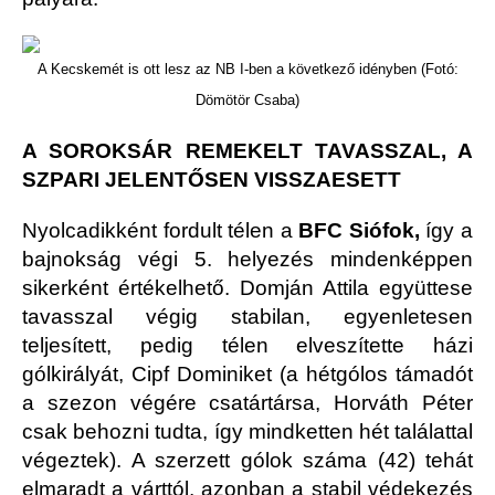
A Kecskemét is ott lesz az NB I-ben a következő idényben (Fotó:
Dömötör Csaba)
A SOROKSÁR REMEKELT TAVASSZAL, A
SZPARI JELENTŐSEN VISSZAESETT
Nyolcadikként fordult télen a
BFC Siófok,
így a
bajnokság végi 5. helyezés mindenképpen
sikerként értékelhető. Domján Attila együttese
tavasszal végig stabilan, egyenletesen
teljesített, pedig télen elveszítette házi
gólkirályát, Cipf Dominiket (a hétgólos támadót
a szezon végére csatártársa, Horváth Péter
csak behozni tudta, így mindketten hét találattal
végeztek). A szerzett gólok száma (42) tehát
elmaradt a várttól, azonban a stabil védekezés