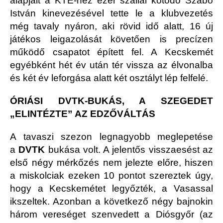
alapjait a KTE-hez ezer szállal kötődő Szabó
István kinevezésével tette le a klubvezetés
még tavaly nyáron, aki rövid idő alatt, 16 új
játékos leigazolását követően is precízen
működő csapatot épített fel. A Kecskemét
egyébként hét év után tér vissza az élvonalba
és két év leforgása alatt két osztályt lép felfelé.
ÓRIÁSI DVTK-BUKÁS, A SZEGEDET
„ELINTÉZTE” AZ EDZŐVÁLTÁS
A tavaszi szezon legnagyobb meglepetése
a
DVTK
bukása volt. A jelentős visszaesést az
első négy mérkőzés nem jelezte előre, hiszen
a miskolciak ezeken 10 pontot szereztek úgy,
hogy a Kecskemétet legyőzték, a Vasassal
ikszeltek. Azonban a következő négy bajnokin
három vereséget szenvedett a Diósgyőr (az