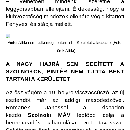
– vélhetően mindenki szeretné a
leggyorsabban elfelejteni. Érdekesség, hogy a
klubvezetőség mindezek ellenére végig kitartott
Fenyvesi és stábja mellett.
Pintér Attila nem tudta megmenteni a III. Kerületet a kieséstől (Fotó:
Török Attila)
A NAGY HAJRÁ SEM SEGÍTETT A
SZOLNOKON, PINTÉR NEM TUDTA BENT
TARTANI A KERÜLETET
Az ősz végére a 19. helyre visszacsúszó, az új
esztendőt már az addigi másodedzővel,
Romanek Jánossal a kispadon
kezdő
Szolnoki MÁV
legfőbb célja a
bennmaradás kiharcolása volt tavasszal.