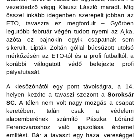
vezetőedző végig Klausz László maradt. Míg
ősszel inkább idegenben szerepelt jobban az
ETO, tavaszra ez megfordult – Győrben
legutóbb február végén tudott nyerni az Ajka,
azóta ez bajnokin egyik csapatnak sem
sikerült. Lipták Zoltán góllal búcsúzott utolsó
mérkőzésén az ETO-tól és a profi futballtól, a
korábbi válogatott védő befejezte profi
pályafutását.
A kiesőzónától egy pont távolságra, a 14.
helyen kezdte a tavaszi szezont a
Soroksár
SC.
A télen nem volt nagy mozgás a csapat
keretében, talán csak a védelem
alapemberének számító Pászka Lóránd
Ferencvároshoz való igazolása érdemel
említést. Bár a tavaszt egy hazai vereséggel