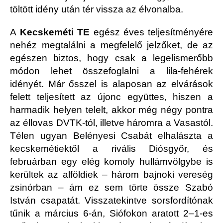
töltött idény után tér vissza az élvonalba.
A
Kecskeméti TE
egész éves teljesítményére
nehéz megtalálni a megfelelő jelzőket, de az
egészen biztos, hogy csak a legelismerőbb
módon lehet összefoglalni a lila-fehérek
idényét. Már ősszel is alaposan az elvárások
felett teljesített az újonc együttes, hiszen a
harmadik helyen telelt, akkor még négy pontra
az éllovas DVTK-tól, illetve háromra a Vasastól.
Télen ugyan Belényesi Csabát elhalászta a
kecskemétiektől a rivális Diósgyőr, és
februárban egy elég komoly hullámvölgybe is
kerültek az alföldiek – három bajnoki vereség
zsinórban – ám ez sem törte össze Szabó
István csapatát. Visszatekintve sorsfordítónak
tűnik a március 6-án, Siófokon aratott 2–1-es