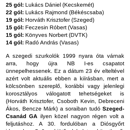
25 gól:
Lukács Dániel (Kecskemét)
22 gól:
Lukács Rajmond (Békéscsaba)
19 gól:
Horváth Krisztofer (Szeged)
15 gól:
Feczesin Róbert (Vasas)
15 gól:
Könyves Norbert (DVTK)
14 gól:
Radó András (Vasas)
A szegedi szurkolók 1999 nyara óta várnak
arra, hogy újra NB I-es csapatot
ünnepelhessenek. Ez a dátum 23 év elteltével
azért volt aktuális ebben a kiírásban, mert a
kölcsönben szereplő, korábbi vagy jelenlegi
korosztályos válogatott tehetségeket is
(Horváth Krisztofer, Csoboth Kevin, Debreceni
Ákos, Bencze Márk) a soraiban tudó
Szeged-
Csanád GA
ilyen közel nagyon régen volt a
feljutáshoz. A 30. fordulóban a Diósgyőrt