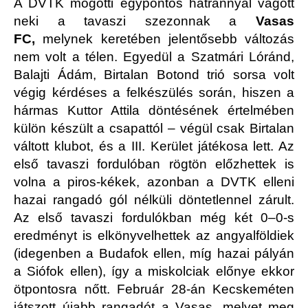
A DVTK mögötti egypontos hátránnyal vágott
neki a tavaszi szezonnak a
Vasas
FC,
melynek keretében jelentősebb változás
nem volt a télen. Egyedül a Szatmári Lóránd,
Balajti Ádám, Birtalan Botond trió sorsa volt
végig kérdéses a felkészülés során, hiszen a
hármas Kuttor Attila döntésének értelmében
külön készült a csapattól – végül csak Birtalan
váltott klubot, és a III. Kerület játékosa lett. Az
első tavaszi fordulóban rögtön előzhettek is
volna a piros-kékek, azonban a DVTK elleni
hazai rangadó gól nélküli döntetlennel zárult.
Az első tavaszi fordulókban még két 0–0-s
eredményt is elkönyvelhettek az angyalföldiek
(idegenben a Budafok ellen, míg hazai pályán
a Siófok ellen), így a miskolciak előnye ekkor
ötpontosra nőtt. Február 28-án Kecskeméten
játszott újabb rangadót a Vasas, melyet meg