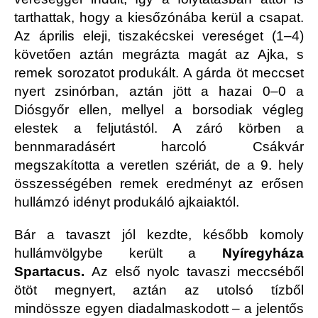
tarthattak, hogy a kiesőzónába kerül a csapat.
Az április eleji, tiszakécskei vereséget (1–4)
követően aztán megrázta magát az Ajka, s
remek sorozatot produkált. A gárda öt meccset
nyert zsinórban, aztán jött a hazai 0–0 a
Diósgyőr ellen, mellyel a borsodiak végleg
elestek a feljutástól. A záró körben a
bennmaradásért harcoló Csákvár
megszakította a veretlen szériát, de a 9. hely
összességében remek eredményt az erősen
hullámzó idényt produkáló ajkaiaktól.
Bár a tavaszt jól kezdte, később komoly
hullámvölgybe került a
Nyíregyháza
Spartacus.
Az első nyolc tavaszi meccséből
ötöt megnyert, aztán az utolsó tízből
mindössze egyen diadalmaskodott – a jelentős