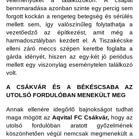
véleményüket a találkozókon. A csapat
bennmaradása azonban szinte egy percig sem
forgott kockán a rengeteg betegség és sérülés
mellett sem, így valószínűleg folytathatja a
vezetőedző az építkezést, amit még a
harmadosztályban kezdett el. A Tiszakécske
elleni záró meccs szépen keretbe foglalta a
gárda idényét, hiszen az egy-két jó periódus
mellett egy viszonylag eseménytelen találkozó
volt.
A CSÁKVÁR ÉS A BÉKÉSCSABA AZ
UTOLSÓ FORDULÓBAN MENEKÜLT MEG
Annak ellenére idegőrlő bajnokságot tudhat
maga mögött az
Aqvital FC Csákvár,
hogy az
utolsó fordulóban aratott győzelmének
köszönhetően végül nemcsak megmenekült a