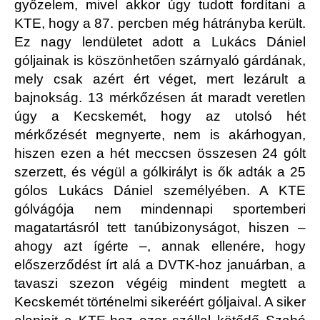
győzelem, mivel akkor úgy tudott fordítani a
KTE, hogy a 87. percben még hátrányba került.
Ez nagy lendületet adott a Lukács Dániel
góljainak is köszönhetően szárnyaló gárdának,
mely csak azért ért véget, mert lezárult a
bajnokság. 13 mérkőzésen át maradt veretlen
úgy a Kecskemét, hogy az utolsó hét
mérkőzését megnyerte, nem is akárhogyan,
hiszen ezen a hét meccsen összesen 24 gólt
szerzett, és végül a gólkirályt is ők adták a 25
gólos Lukács Dániel személyében. A KTE
gólvágója nem mindennapi sportemberi
magatartásról tett tanúbizonyságot, hiszen –
ahogy azt ígérte –, annak ellenére, hogy
előszerződést írt alá a DVTK-hoz januárban, a
tavaszi szezon végéig mindent megtett a
Kecskemét történelmi sikeréért góljaival. A siker