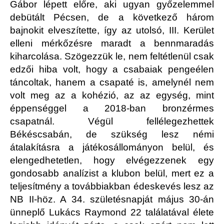
Gábor lépett előre, aki ugyan győzelemmel
debütált Pécsen, de a következő három
bajnokit elveszítette, így az utolsó, III. Kerület
elleni mérkőzésre maradt a bennmaradás
kiharcolása. Szögezzük le, nem feltétlenül csak
edzői hiba volt, hogy a csabaiak pengeélen
táncoltak, hanem a csapaté is, amelynél nem
volt meg az a kohézió, az az egység, mint
éppenséggel a 2018-ban bronzérmes
csapatnál. Végül fellélegezhettek
Békéscsabán, de szükség lesz némi
átalakításra a játékosállományon belül, és
elengedhetetlen, hogy elvégezzenek egy
gondosabb analízist a klubon belül, mert ez a
teljesítmény a továbbiakban édeskevés lesz az
NB II-höz. A 34. születésnapját május 30-án
ünneplő Lukács Raymond 22 találatával élete