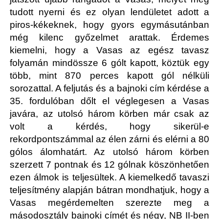
tudott nyerni és ez olyan lendületet adott a
piros-kékeknek, hogy gyors egymásutánban
még kilenc győzelmet arattak. Érdemes
kiemelni, hogy a Vasas az egész tavasz
folyamán mindössze 6 gólt kapott, köztük egy
több, mint 870 perces kapott gól nélküli
sorozattal. A feljutás és a bajnoki cím kérdése a
35. fordulóban dőlt el véglegesen a Vasas
javára, az utolsó három körben már csak az
volt a kérdés, hogy sikerül-e
rekordpontszámmal az élen zárni és elérni a 80
gólos álomhatárt. Az utolsó három körben
szerzett 7 pontnak és 12 gólnak köszönhetően
ezen álmok is teljesültek. A kiemelkedő tavaszi
teljesítmény alapján bátran mondhatjuk, hogy a
Vasas megérdemelten szerezte meg a
másodosztály bajnoki címét és négy, NB II-ben