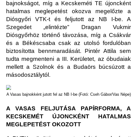
bajnokságot, míg a Kecskeméti TE újoncként
hatalmas meglepetést okozva megelőzte a
Diósgyőri VTK-t és feljutott az NB I-be. A
Szegedet „elintézte” Dragan Vukmir
Diósgyőrhöz történő távozása, míg a Csákvár
és a Békéscsaba csak az utolsó fordulóban
biztosította bennmaradását. Pintér Attila sem
tudta megmenteni a III. Kerületet, az óbudaiak
mellett a Szolnok és a Budaörs búcsúzott a
másodosztálytól.
A Vasas bajnokként jutott fel az NB I-be (Fotó: Cseh Gábor/Vas Népe)
A VASAS FELJUTÁSA PAPÍRFORMA, A
KECSKEMÉT ÚJONCKÉNT HATALMAS
MEGLEPETÉST OKOZOTT