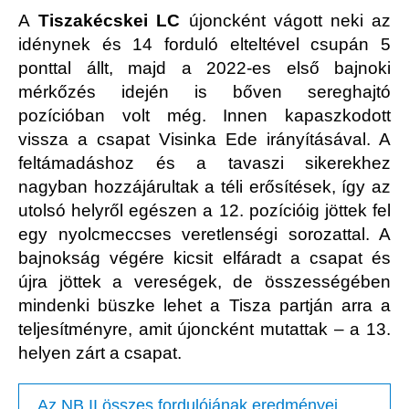
A
Tiszakécskei LC
újoncként vágott neki az
idénynek és 14 forduló elteltével csupán 5
ponttal állt, majd a 2022-es első bajnoki
mérkőzés idején is bőven sereghajtó
pozícióban volt még. Innen kapaszkodott
vissza a csapat Visinka Ede irányításával. A
feltámadáshoz és a tavaszi sikerekhez
nagyban hozzájárultak a téli erősítések, így az
utolsó helyről egészen a 12. pozícióig jöttek fel
egy nyolcmeccses veretlenségi sorozattal. A
bajnokság végére kicsit elfáradt a csapat és
újra jöttek a vereségek, de összességében
mindenki büszke lehet a Tisza partján arra a
teljesítményre, amit újoncként mutattak – a 13.
helyen zárt a csapat.
Az NB II összes fordulójának eredményei