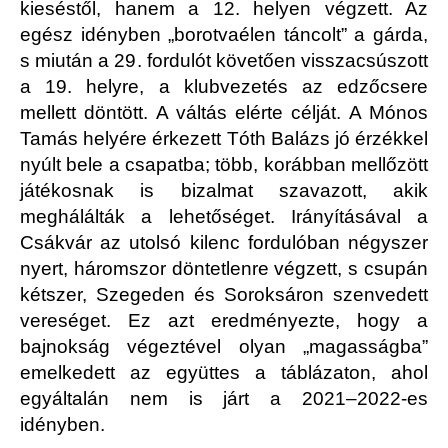
kieséstől, hanem a 12. helyen végzett. Az
egész idényben „borotvaélen táncolt” a gárda,
s miután a 29. fordulót követően visszacsúszott
a 19. helyre, a klubvezetés az edzőcsere
mellett döntött. A váltás elérte célját. A Mónos
Tamás helyére érkezett Tóth Balázs jó érzékkel
nyúlt bele a csapatba; több, korábban mellőzött
játékosnak is bizalmat szavazott, akik
meghálálták a lehetőséget. Irányításával a
Csákvár az utolsó kilenc fordulóban négyszer
nyert, háromszor döntetlenre végzett, s csupán
kétszer, Szegeden és Soroksáron szenvedett
vereséget. Ez azt eredményezte, hogy a
bajnokság végeztével olyan „magasságba”
emelkedett az együttes a táblázaton, ahol
egyáltalán nem is járt a 2021–2022-es
idényben.