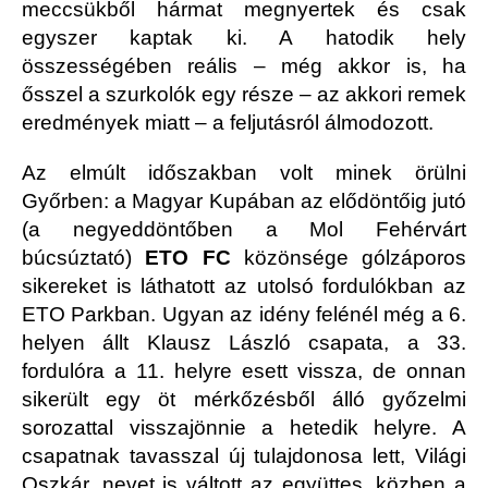
meccsükből hármat megnyertek és csak
egyszer kaptak ki. A hatodik hely
összességében reális – még akkor is, ha
ősszel a szurkolók egy része – az akkori remek
eredmények miatt – a feljutásról álmodozott.
Az elmúlt időszakban volt minek örülni
Győrben: a Magyar Kupában az elődöntőig jutó
(a negyeddöntőben a Mol Fehérvárt
búcsúztató)
ETO FC
közönsége gólzáporos
sikereket is láthatott az utolsó fordulókban az
ETO Parkban. Ugyan az idény felénél még a 6.
helyen állt Klausz László csapata, a 33.
fordulóra a 11. helyre esett vissza, de onnan
sikerült egy öt mérkőzésből álló győzelmi
sorozattal visszajönnie a hetedik helyre. A
csapatnak tavasszal új tulajdonosa lett, Világi
Oszkár, nevet is váltott az együttes, közben a