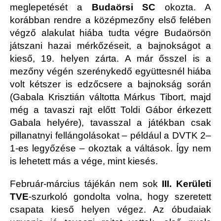
meglepetését a
Budaörsi SC
okozta. A
korábban rendre a középmezőny első felében
végző alakulat hiába tudta végre Budaörsön
játszani hazai mérkőzéseit, a bajnokságot a
kieső, 19. helyen zárta. A már ősszel is a
mezőny végén szerénykedő együttesnél hiába
volt kétszer is edzőcsere a bajnokság során
(Gabala Krisztián váltotta Márkus Tibort, majd
még a tavaszi rajt előtt Toldi Gábor érkezett
Gabala helyére), tavasszal a játékban csak
pillanatnyi fellángolásokat – például a DVTK 2–
1-es legyőzése – okoztak a váltások. Így nem
is lehetett más a vége, mint kiesés.
Február-március tájékán nem sok
III. Kerületi
TVE
-szurkoló gondolta volna, hogy szeretett
csapata kieső helyen végez. Az óbudaiak