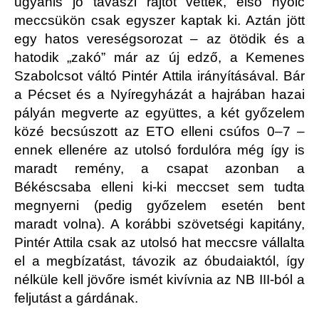
ugyanis jó tavaszi rajtot vettek, első nyolc
meccsükön csak egyszer kaptak ki. Aztán jött
egy hatos vereségsorozat – az ötödik és a
hatodik „zakó” már az új edző, a Kemenes
Szabolcsot váltó Pintér Attila irányításával. Bár
a Pécset és a Nyíregyházát a hajrában hazai
pályán megverte az együttes, a két győzelem
közé becsúszott az ETO elleni csúfos 0–7 –
ennek ellenére az utolsó fordulóra még így is
maradt remény, a csapat azonban a
Békéscsaba elleni ki-ki meccset sem tudta
megnyerni (pedig győzelem esetén bent
maradt volna). A korábbi szövetségi kapitány,
Pintér Attila csak az utolsó hat meccsre vállalta
el a megbízatást, távozik az óbudaiaktól, így
nélküle kell jövőre ismét kivívnia az NB III-ból a
feljutást a gárdának.