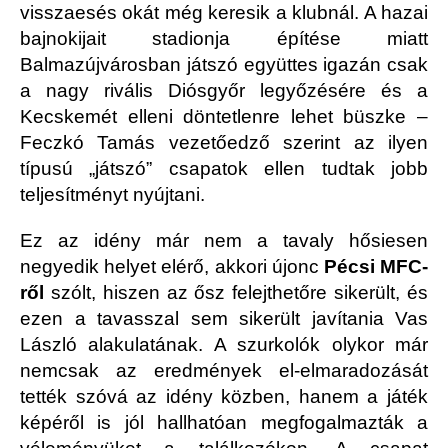
visszaesés okát még keresik a klubnál. A hazai
bajnokijait stadionja építése miatt
Balmazújvárosban játszó együttes igazán csak
a nagy rivális Diósgyőr legyőzésére és a
Kecskemét elleni döntetlenre lehet büszke –
Feczkó Tamás vezetőedző szerint az ilyen
típusú „játszó” csapatok ellen tudtak jobb
teljesítményt nyújtani.
Ez az idény már nem a tavaly hősiesen
negyedik helyet elérő, akkori újonc
Pécsi MFC-
ről
szólt, hiszen az ősz felejthetőre sikerült, és
ezen a tavasszal sem sikerült javítania Vas
László alakulatának. A szurkolók olykor már
nemcsak az eredmények el-elmaradozását
tették szóvá az idény közben, hanem a játék
képéről is jól hallhatóan megfogalmazták a