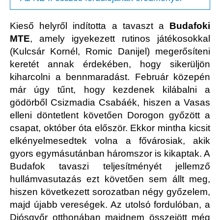
Kieső helyről indította a tavaszt a
Budafoki
MTE
, amely igyekezett rutinos játékosokkal
(Kulcsár Kornél, Romic Danijel) megerősíteni
keretét annak érdekében, hogy sikerüljön
kiharcolni a bennmaradást. Február közepén
már úgy tűnt, hogy kezdenek kilábalni a
gödörből Csizmadia Csabáék, hiszen a Vasas
elleni döntetlent követően Dorogon győzött a
csapat, október óta először. Ekkor mintha kicsit
elkényelmesedtek volna a fővárosiak, akik
gyors egymásutánban háromszor is kikaptak. A
Budafok tavaszi teljesítményét jellemző
hullámvasutazás ezt követően sem állt meg,
hiszen következett sorozatban négy győzelem,
majd újabb vereségek. Az utolsó fordulóban, a
Diósgyőr otthonában majdnem összejött még