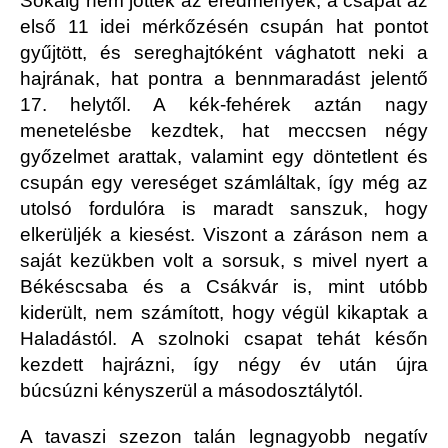
Sokáig nem jöttek az eredmények, a csapat az
első 11 idei mérkőzésén csupán hat pontot
gyűjtött, és sereghajtóként vághatott neki a
hajrának, hat pontra a bennmaradást jelentő
17. helytől. A kék-fehérek aztán nagy
menetelésbe kezdtek, hat meccsen négy
győzelmet arattak, valamint egy döntetlent és
csupán egy vereséget számláltak, így még az
utolsó fordulóra is maradt sanszuk, hogy
elkerüljék a kiesést. Viszont a záráson nem a
saját kezükben volt a sorsuk, s mivel nyert a
Békéscsaba és a Csákvár is, mint utóbb
kiderült, nem számított, hogy végül kikaptak a
Haladástól. A szolnoki csapat tehát későn
kezdett hajrázni, így négy év után újra
búcsúzni kényszerül a másodosztálytól.
A tavaszi szezon talán legnagyobb negatív