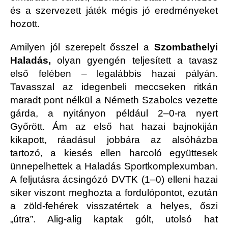
és a szervezett játék mégis jó eredményeket
hozott.
Amilyen jól szerepelt ősszel a
Szombathelyi
Haladás,
olyan gyengén teljesített a tavasz
első felében – legalábbis hazai pályán.
Tavasszal az idegenbeli meccseken ritkán
maradt pont nélkül a Németh Szabolcs vezette
gárda, a nyitányon például 2–0-ra nyert
Győrött. Ám az első hat hazai bajnokiján
kikapott, ráadásul jobbára az alsóházba
tartozó, a kiesés ellen harcoló együttesek
ünnepelhettek a Haladás Sportkomplexumban.
A feljutásra ácsingózó DVTK (1–0) elleni hazai
siker viszont meghozta a fordulópontot, ezután
a zöld-fehérek visszatértek a helyes, őszi
„útra”. Alig-alig kaptak gólt, utolsó hat